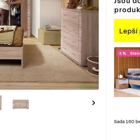
Jsou d
produk
Lepší
-5 %
Slev
Sada 160 be