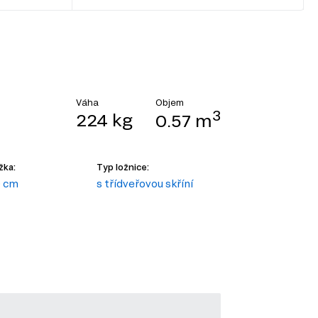
Objem
Váha
3
224 kg
0.57 m
žka:
Typ ložnice:
 cm
s třídveřovou skříní