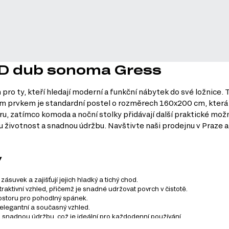
 3D dub sonoma Gress
o ty, kteří hledají moderní a funkční nábytek do své ložnice. T
ním prvkem je standardní postel o rozměrech 160x200 cm, která
, zatímco komoda a noční stolky přidávají další praktické možn
hou životnost a snadnou údržbu. Navštivte naši prodejnu v Praze
y
suvek a zajišťují jejich hladký a tichý chod.
traktivní vzhled, přičemž je snadné udržovat povrch v čistotě.
prostoru pro pohodlný spánek.
 elegantní a současný vzhled.
a snadnou údržbu, což je ideální pro každodenní používání.