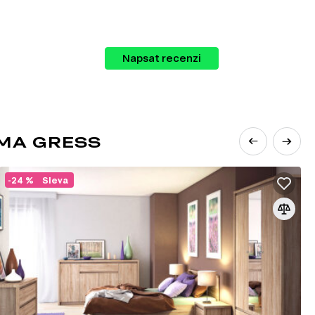
Napsat recenzi
MA GRESS
vybrat zboží různých kategorií:
-24 %
Sleva