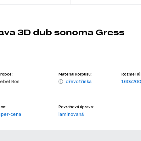
tava 3D dub sonoma Gress
robce:
Materiál korpusu:
Rozměr lů
ebel Bos
dřevotříska
160x200
ce:
Povrchová úprava:
uper-cena
laminovaná