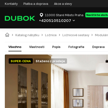
Kontakty
Platba a doprava
Akce a slevy
11000 Staré Město Praha
Navštivte obch
+420510510207
Katalog nábytku
Ložnice
Ložnicové sestavy
Modulárn
Všechno
Vlastnosti
Popis
Fotografie
Doprava
SUPER-CENA
Staženo z prodeje