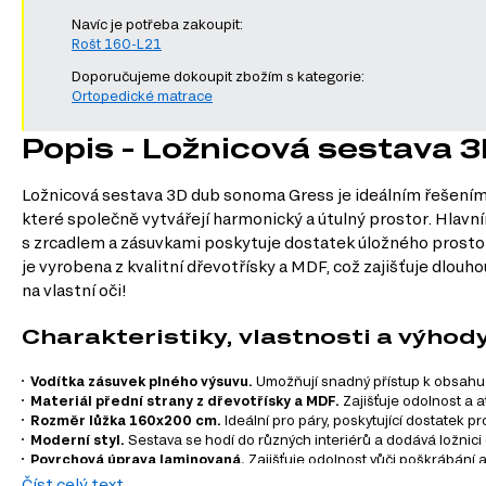
Navíc je potřeba zakoupit:
Rošt 160-L21
Doporučujeme dokoupit zbožím s kategorie:
Ortopedické matrace
Popis - Ložnicová sestava
Ložnicová sestava 3D dub sonoma Gress je ideálním řešením pr
které společně vytvářejí harmonický a útulný prostor. Hlav
s zrcadlem a zásuvkami poskytuje dostatek úložného prostoru
je vyrobena z kvalitní dřevotřísky a MDF, což zajišťuje dlou
na vlastní oči!
Charakteristiky, vlastnosti a výhod
Vodítka zásuvek plného výsuvu.
Umožňují snadný přístup k obsahu zá
Materiál přední strany z dřevotřísky a MDF.
Zajišťuje odolnost a a
Rozměr lůžka 160x200 cm.
Ideální pro páry, poskytující dostatek 
Moderní styl.
Sestava se hodí do různých interiérů a dodává ložnici
Povrchová úprava laminovaná.
Zajišťuje odolnost vůči poškrábání 
Číst celý text