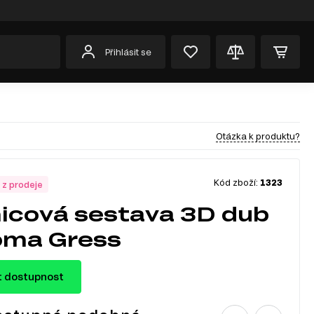
Přihlásit se
Otázka k produktu?
Kód zboží:
1323
 z prodeje
icová sestava 3D dub
oma Gress
t dostupnost