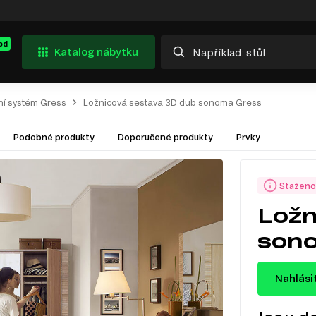
od
Katalog nábytku
í systém Gress
Ložnicová sestava 3D dub sonoma Gress
Podobné produkty
Doporučené produkty
Prvky
Staženo
Ložn
son
Nahlási