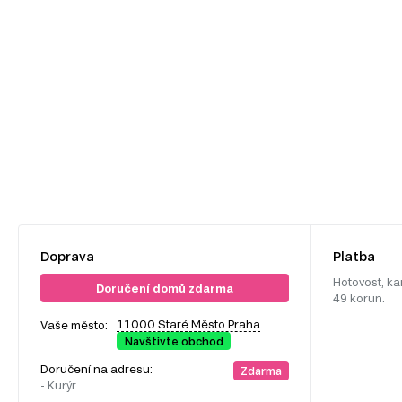
Doprava
Platba
Hotovost, ka
Doručení domů zdarma
49 korun.
11000 Staré Město Praha
Vaše město:
Navštivte obchod
Doručení na adresu:
Zdarma
- Kurýr