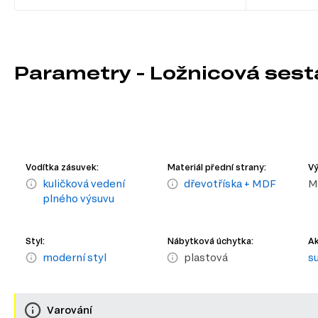
Parametry - Ložnicová ses
Vodítka zásuvek:
Materiál přední strany:
Vý
kuličková vedení
dřevotříska + MDF
M
plného výsuvu
Styl:
Nábytková úchytka:
Ak
moderní styl
plastová
s
Varování