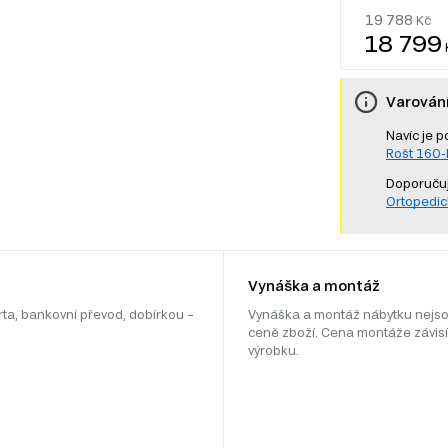
19 788
Kč
18 799
Varován
Navíc je p
Rošt 160
Doporučuj
Ortopedic
Vynáška a montáž
rta, bankovní převod, dobírkou –
Vynáška a montáž nábytku nejso
ceně zboží. Cena montáže závisí
výrobku.