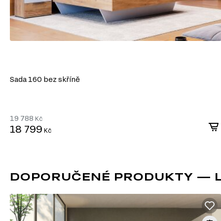
Sada 160 bez skříně
19 788
Kč
18 799
Kč
DOPORUČENÉ PRODUKTY — L
DŘEVOTŘÍSKA + MDF