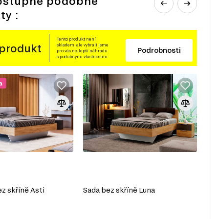
ostupné podobné
ty :
Tento produkt není
 produkt
skladem, ale vybrali jsme
Podrobnosti
pro vás nejlepší náhradu
s podobnými vlastnostmi
a
-
z skříně Asti
Sada bez skříně Luna
Lož
so