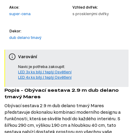
Akce:
Vzhled dvířek:
super-cena
s prosklenými dvířky
Dekor:
dub delano tmavý
Varování
Navíc je potřeba zakoupit:
LED 3x ks bílý / teplý Osvětlení
LED 4x ks bílý / teplý Osvětlení
Popis - Obývací sestava 2.9 m dub delano
tmavý Mares
Obývací sestava 2.9 m dub delano tmavý Mares
představuje dokonalou kombinaci moderního designu a
funkčnosti, která se skvěle hodí do každého interiéru. S
šířkou 290 cm, výškou 190 cm a hloubkou 40 cm, tato
sestava nabízí dostatek prostoru pro všechny vaše