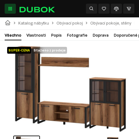
Katalog nábytku
Obývací pokoj
Obývací pokoje, stěny
Všechno
Vlastnosti
Popis
Fotografie
Doprava
Doporučené 
SUPER-CENA
Staženo z prodeje