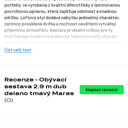
potřeby. Je vyrobena z kvalitní dřevotřísky s laminovanou
povrchovou úpravou, která zajišťuje odolnost a snadnou
údržbu. Loftový styl dodává nábytku jedinečný charakter,
zatímco prosklená dvířka a možnost osvětlení vytvářejí
příjemnou atmosféru. Sestava je ideální volbou pro ty,
kteří hledají moderní a praktické řešení pro svůj obývací
pokoj. Navštivte naši prodejnu v Praze a objevte, jak může
tato sestava obohatit váš domov.
Číst celý text
Charakteristiky, vlastnosti a výhody
Materiál přední strany.
Dřevotříska zajišťuje odolnost a moderní
vzhled, který se snadno integruje do různých stylů interiéru.
Recenze - Obývací
Materiál nohou.
MDF poskytuje stabilitu a pevnost, což zaručuje
dlouhou životnost nábytku.
sestava 2.9 m dub
Napsat recenzi
Povrchová úprava.
Laminovaná úprava je nejen esteticky
delano tmavý Mares
příjemná, ale také usnadňuje údržbu a čištění.
(0)
Osvětlení.
Možnost osvětlení přidává na atmosféře a umožňuje
vám vytvořit příjemné prostředí pro relaxaci nebo společenské
setkání.
Styl.
Loftový styl je trendy a nadčasový, ideální pro moderní
domácnosti, které chtějí vyniknout.
Vzhled dvířek.
Prosklená dvířka umožňují vystavit vaše oblíbené