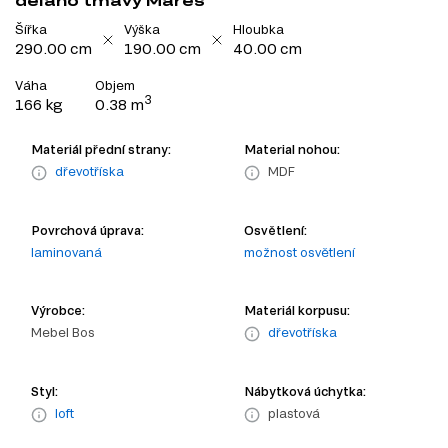
delano tmavý Mares
Šířka
Výška
Hloubka
290.00 cm
190.00 cm
40.00 cm
Váha
Objem
3
166 kg
0.38 m
Materiál přední strany:
Material nohou:
dřevotříska
MDF
Povrchová úprava:
Osvětlení:
laminovaná
možnost osvětlení
Výrobce:
Materiál korpusu:
Mebel Bos
dřevotříska
Styl:
Nábytková úchytka:
loft
plastová