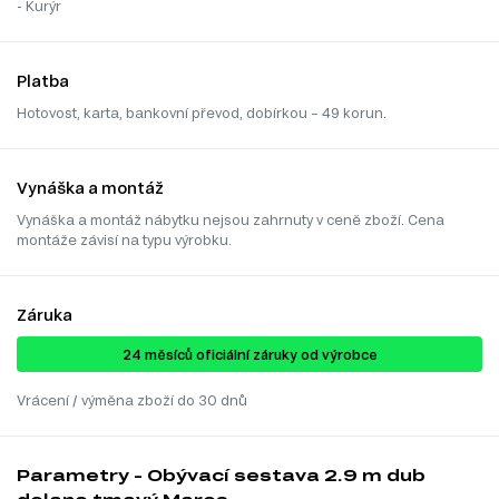
- Kurýr
Platba
Hotovost, karta, bankovní převod, dobírkou – 49 korun.
Vynáška a montáž
Vynáška a montáž nábytku nejsou zahrnuty v ceně zboží. Cena
montáže závisí na typu výrobku.
Záruka
24 ​​​​měsíců oficiální záruky od výrobce
Vrácení / výměna zboží do 30 dnů
Parametry - Obývací sestava 2.9 m dub