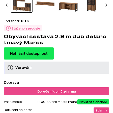
Kód zboží:
1316
Staženo z prodeje
Obývací sestava 2.9 m dub delano
tmavý Mares
Nahlásit dostupnost
Varování
Doprava
Doručení domů zdarma
Vaše město:
11000 Staré Město Praha
Navštivte obchod
Doručení na adresu:
Zdarma