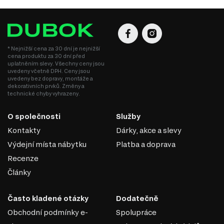
* Nejnižší cena za 30 dní je nejnižší
cena produktu za 30 dní před
uplatněním slevy. Všechny ceny jsou
uvedeny včetně DPH. Ceny jsou
uvedeny bez dopravy, montáže a
dekorativních prvků. Změny a
technické chyby vyhrazeny.
O společnosti
Služby
Kontakty
Dárky, akce a slevy
Výdejní místa nábytku
Platba a doprava
Recenze
Články
Často kladené otázky
Dodatečně
Obchodní podmínky e-
Spolupráce