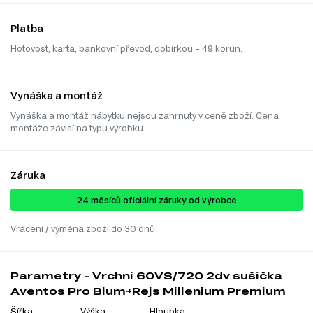
Platba
Hotovost, karta, bankovní převod, dobírkou – 49 korun.
Vynáška a montáž
Vynáška a montáž nábytku nejsou zahrnuty v ceně zboží. Cena
montáže závisí na typu výrobku.
Záruka
24 ​​​​měsíců oficiální záruky od výrobce
Vrácení / výměna zboží do 30 dnů
Parametry - Vrchní 60VS/720 2dv sušička
Aventos Pro Blum+Rejs Millenium Premium
Šířka
Výška
Hloubka