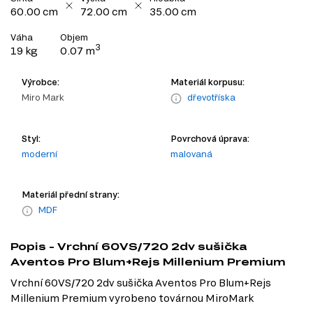
60.00 cm
72.00 cm
35.00 cm
Váha
Objem
3
19 kg
0.07 m
Výrobce:
Materiál korpusu:
Miro Mark
dřevotříska
Styl:
Povrchová úprava:
moderní
malovaná
Materiál přední strany:
MDF
Popis - Vrchní 60VS/720 2dv sušička
Aventos Pro Blum+Rejs Millenium Premium
Vrchní 60VS/720 2dv sušička Aventos Pro Blum+Rejs
Millenium Premium vyrobeno továrnou MiroMark