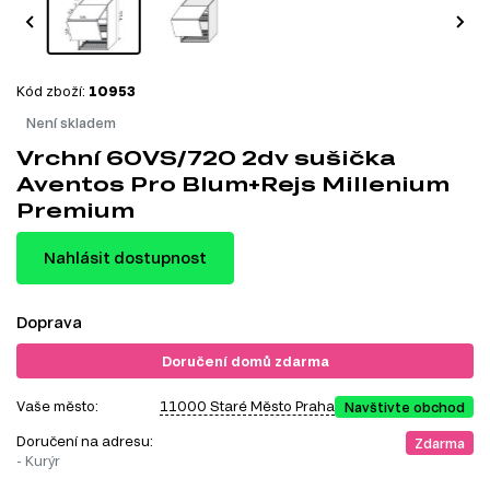
Kód zboží:
10953
Není skladem
Vrchní 60VS/720 2dv sušička
Aventos Pro Blum+Rejs Millenium
Premium
Nahlásit dostupnost
Doprava
Doručení domů zdarma
Vaše město:
11000 Staré Město Praha
Navštivte obchod
Doručení na adresu:
Zdarma
- Kurýr