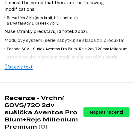
It should be noted that there are the following
modifications:
Barva těla 3 Ks (dub kraft, bílá, antracit)
Barva fasády 1 Ks (lesklý bílý);
Naše stránky představují 3 fotek zboží.
Modulový systém (série nábytku) se skládá z 1 produkta:
Fasáda 60V + Sušák Aventos Pro Blum+Rejs 2dv 720mm Millenium
Tento produkt je prvkem modulového systému (série
nábytku)
Modulární kuchyně Millenium Premium
.
Číst celý text
Tento produkt je sestavou, která se skládá z 119 různých
prvků.
Z nich si můžete vybrat zboží různých kategorií, a to:
Dolní kuchyňské skříňky
;
Recenze - Vrchní
Horní kuchyňské skříňky
;
60VS/720 2dv
Kuchyňské skřínky
;
Kuchyňské dvířka
;
sušička Aventos Pro
Napsat recenzi
Blum+Rejs Millenium
Premium
(0)