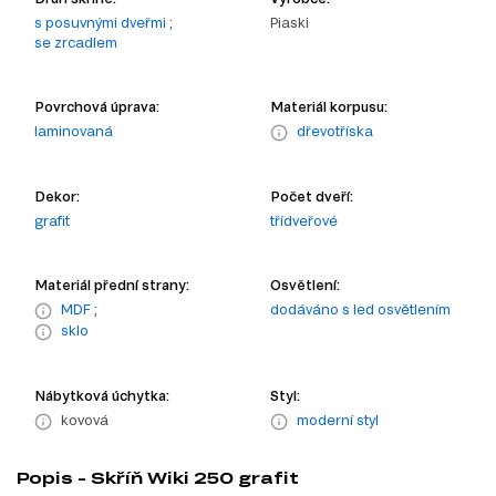
s posuvnými dveřmi
;
Piaski
se zrcadlem
Povrchová úprava:
Materiál korpusu:
laminovaná
dřevotříska
Dekor:
Počet dveří:
grafit
třídveřové
Materiál přední strany:
Osvětlení:
MDF
;
dodáváno s led osvětlením
sklo
Nábytková úchytka:
Styl:
kovová
moderní styl
Popis - Skříň Wiki 250 grafit