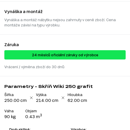
Vynáška a montáž
Vynáška a montáž nábytku nejsou zahrnuty v ceně zboží. Cena
montáže závisí na typu výrobku.
Záruka
24 ​​​​měsíců oficiální záruky od výrobce
Vrácení / výměna zboží do 30 dnů
Parametry - Skříň Wiki 250 grafit
Šířka
Výška
Hloubka
250.00 cm
214.00 cm
62.00 cm
Váha
Objem
3
90 kg
0.43 m
Druh skříně:
Výrobce: