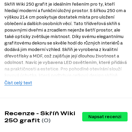
Skříň Wiki 250 grafit je ideálním řešením pro ty, kteří
hledají moderní a funkční úložný prostor. S šířkou 250 cm a
výškou 214 cm poskytuje dostatek místa pro uložení
oblečení a dalších osobních věcí. Tato třídveřová skříň s
posuvnými dveřmi a zrcadlem nejenže šetří prostor, ale
také opticky zvětšuje místnost. Díky svému elegantnímu
grafitovému dekoru se skvěle hodí do různých interiérů a
dodává jim moderní vzhled. Skříň je vyrobena z kvalitní
dřevotřísky a MDF, což zajišťuje její dlouhou životnost a
odolnost. Navíc je vybavena LED osvětlením, které přidává
na praktičnosti a estetice. Pro pohodlné otevírání slouží
kovová úchytka, která podtrhuje celkový design skříně.
Navštivte náš obchod Dubok.cz nebo se zastavte v naší
Číst celý text
prodejně v Praze a objevte, jak může Skříň Wiki 250 grafit
obohatit váš domov.
Charakteristiky, vlastnosti a výhody
Recenze - Skříň Wiki
Moderní design.
Skříň Wiki 250 grafit se vyznačuje elegantním a
Napsat recenzi
250 grafit
(0)
minimalistickým vzhledem, který se hodí do každého moderního
interiéru.
Praktické posuvné dveře.
Posuvné dveře šetří místo a usnadňují