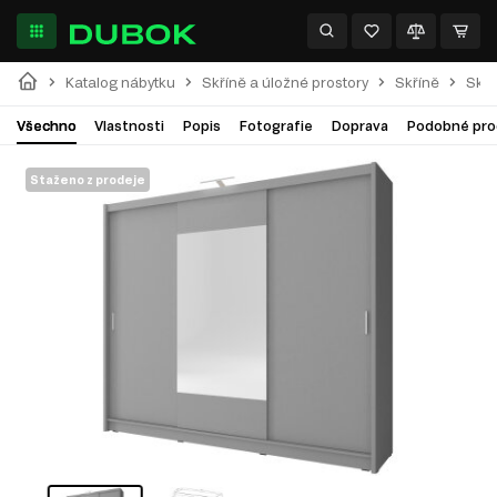
Katalog nábytku
Skříně a úložné prostory
Skříně
Skří
Všechno
Vlastnosti
Popis
Fotografie
Doprava
Podobné pro
Staženo z prodeje