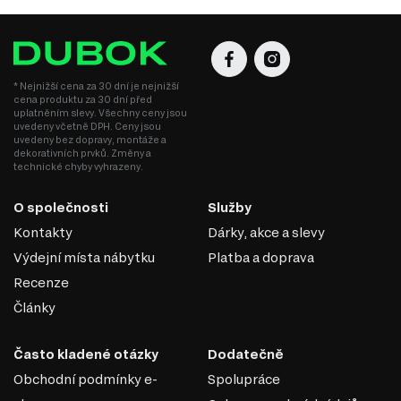
MDF je univerzální materiál, který spojuje estetiku,
pevnost a dostupnost, což z něj činí ideální volbu pro
výrobu nábytku v různých stylech.
* Nejnižší cena za 30 dní je nejnižší
cena produktu za 30 dní před
uplatněním slevy. Všechny ceny jsou
uvedeny včetně DPH. Ceny jsou
uvedeny bez dopravy, montáže a
dekorativních prvků. Změny a
technické chyby vyhrazeny.
O společnosti
Služby
Kontakty
Dárky, akce a slevy
Výdejní místa nábytku
Platba a doprava
Recenze
Články
SKLO
Často kladené otázky
Dodatečně
Skleněné fasády jsou oblíbeným řešením v nábytkářském
Obchodní podmínky e-
Spolupráce
průmyslu, které využívá sklo jako hlavní materiál pro čelní