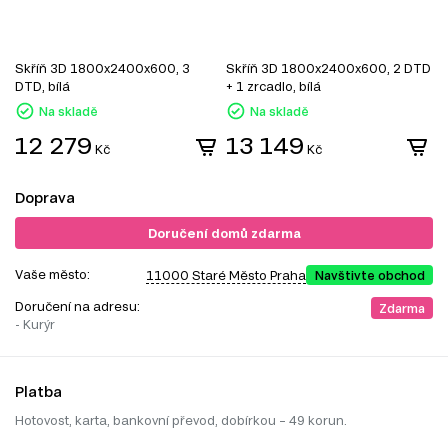
Skříň 3D 1800x2400x600, 3
Skříň 3D 1800x2400x600, 2 DTD
S
DTD, bílá
+ 1 zrcadlo, bílá
z
Na skladě
Na skladě
12 279
13 149
Kč
Kč
Doprava
Doručení domů zdarma
Vaše město:
11000 Staré Město Praha
Navštivte obchod
Doručení na adresu:
Zdarma
- Kurýr
Platba
Hotovost, karta, bankovní převod, dobírkou – 49 korun.