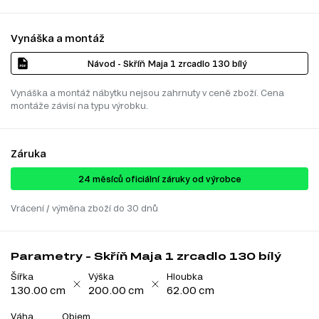
Vynáška a montáž
Návod - Skříň Maja 1 zrcadlo 130 bílý
Vynáška a montáž nábytku nejsou zahrnuty v ceně zboží. Cena
montáže závisí na typu výrobku.
Záruka
24 ​​​​měsíců oficiální záruky od výrobce
Vrácení / výměna zboží do 30 dnů
Parametry - Skříň Maja 1 zrcadlo 130 bílý
Šířka
Výška
Hloubka
130.00 cm
200.00 cm
62.00 cm
Váha
Objem