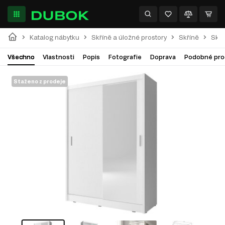
Katalog nábytku
Skříně a úložné prostory
Skříně
Skří
Všechno
Vlastnosti
Popis
Fotografie
Doprava
Podobné pro
Staženo z prodeje