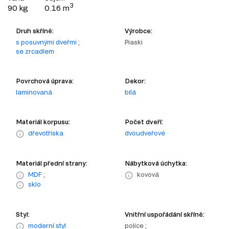
3
90 kg
0.16 m
Druh skříně:
Výrobce:
s posuvnými dveřmi
;
Piaski
se zrcadlem
Povrchová úprava:
Dekor:
laminovaná
bílá
Materiál korpusu:
Počet dveří:
dřevotříska
dvoudveřové
Materiál přední strany:
Nábytková úchytka:
MDF
;
kovová
sklo
Styl:
Vnitřní uspořádání skříně:
moderní styl
police ;