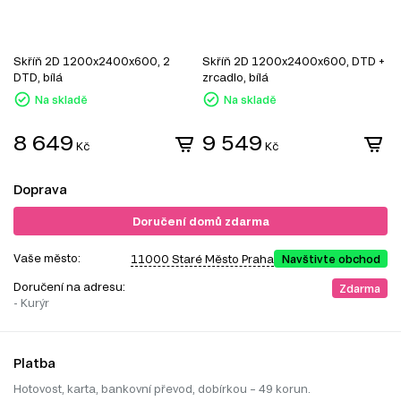
Skříň 2D 1200x2400x600, 2
Skříň 2D 1200x2400x600, DTD +
S
DTD, bílá
zrcadlo, bílá
z
Na skladě
Na skladě
8 649
9 549
Kč
Kč
Doprava
Doručení domů zdarma
Vaše město:
11000 Staré Město Praha
Navštivte obchod
Doručení na adresu:
Zdarma
- Kurýr
Platba
Hotovost, karta, bankovní převod, dobírkou – 49 korun.