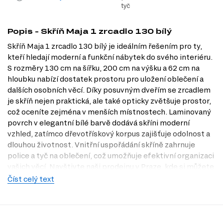
tyč
Popis - Skříň Maja 1 zrcadlo 130 bílý
Skříň Maja 1 zrcadlo 130 bílý je ideálním řešením pro ty,
kteří hledají moderní a funkční nábytek do svého interiéru.
S rozměry 130 cm na šířku, 200 cm na výšku a 62 cm na
hloubku nabízí dostatek prostoru pro uložení oblečení a
dalších osobních věcí. Díky posuvným dveřím se zrcadlem
je skříň nejen praktická, ale také opticky zvětšuje prostor,
což oceníte zejména v menších místnostech. Laminovaný
povrch v elegantní bílé barvě dodává skříni moderní
vzhled, zatímco dřevotřískový korpus zajišťuje odolnost a
dlouhou životnost. Vnitřní uspořádání skříně zahrnuje
police a tyč na oblečení, což umožňuje efektivní organizaci
vašich věcí. Navštivte naši prodejnu v Praze, kde si můžete
Skříň Maja 1 prohlédnout na vlastní oči, a přesvědčte se o
Číst celý text
její kvalitě a designu.
Dostupné modifikace produktu