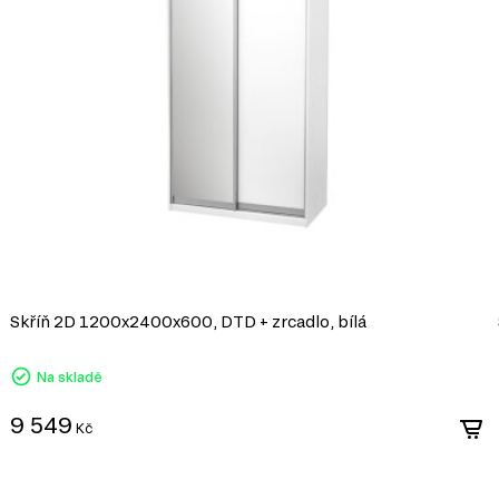
a dostupnost, což z něj
MODERNÍ STYL
Moderní styl nábytku přináší do vašeho int
okouzlí každého návštěvníka. Tento filtr 
esteticky přitažlivé, ale také funkční a p
stylu:
Minimalistický design. Moderní nábytek se vyzna
přispívá k elegantnímu a vzdušnému dojmu.
Skříň 2D 1200x2400x600, DTD + zrcadlo, bílá
Univerzálnost. Moderní kousky snadno kombinuj
vytvořit harmonický interiér.
Na skladě
Funkčnost. Moderní nábytek často nabízí inovativ
zvyšují komfort.
9 549
Trendy materiály. Využití kvalitních materiálů j
Kč
odolnosti a stylovosti.
Pokud hledáte způsob, jak oživit svůj domo