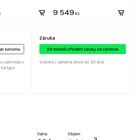
9 549
9
č
Kč
Záruka
dub sonoma
24 ​​​​měsíců oficiální záruky od výrobce
u zahrnuty v
Vrácení / výměna zboží do 30 dnů
 na typu
Objem
Váha
3