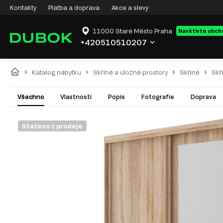
Kontakty
Platba a doprava
Akce a slevy
11000 Staré Město Praha
Navštivte obch
+420510510207
Katalog nábytku
Skříně a úložné prostory
Skříně
Skř
Všechno
Vlastnosti
Popis
Fotografie
Doprava
Staženo z prodeje