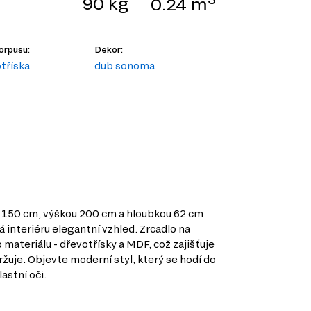
90 kg
0.24 m
orpusu:
Dekor:
tříska
dub sonoma
ou 150 cm, výškou 200 cm a hloubkou 62 cm
 interiéru elegantní vzhled. Zrcadlo na
 materiálu - dřevotřísky a MDF, což zajišťuje
ržuje. Objevte moderní styl, který se hodí do
astní oči.