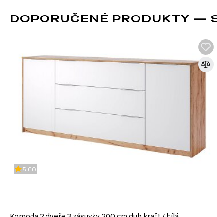
DOPORUČENÉ PRODUKTY — S
5.00
Komoda 2 dveře 3 zásuvky 200 cm dub kraft / bílá