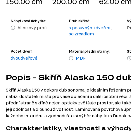
150.00 cm
200.00 cm
62.00 c
Nábytková úchytka:
Druh skříně:
Vý
hliníkový profil
s posuvnými dveřmi
;
P
se zrcadlem
Počet dveří:
Materiál přední strany:
St
dvoudveřové
MDF
Popis - Skříň Alaska 150 d
Skříň Alaska 150 v dekoru dub sonoma je ideálním řešením p
nabízí dostatek místa pro vaše oblečení a další osobní věci.
přední straně skříně nejen opticky zvětšuje prostor, ale také
její odolnost a dlouhou životnost. Laminovaná povrchová úpra
každého interiéru, a zjednodušte si výběr nábytku s Dubok.cz.
Charakteristiky, vlastnosti a výhod