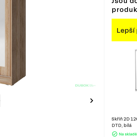
Jsou d
produk
Lepší
Skříň 2D 1
DTD, bílá
Na skladě