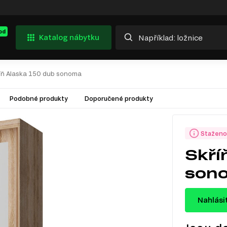
od
Katalog nábytku
íň Alaska 150 dub sonoma
Podobné produkty
Doporučené produkty
Staženo
Skří
son
Nahlási