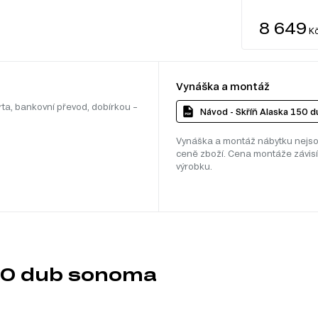
8 649
K
Vynáška a montáž
rta, bankovní převod, dobírkou –
Návod - Skříň Alaska 150 
Vynáška a montáž nábytku nejso
ceně zboží. Cena montáže závisí
výrobku.
150 dub sonoma