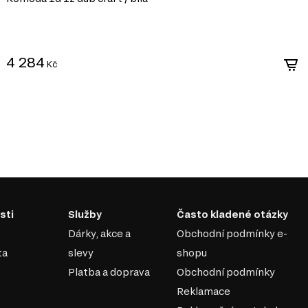
4 284
Kč
sti
Služby
Často kladené otázky
Dárky, akce a
Obchodní podmínky e-
ta
slevy
shopu
Platba a doprava
Obchodní podmínky
Reklamace