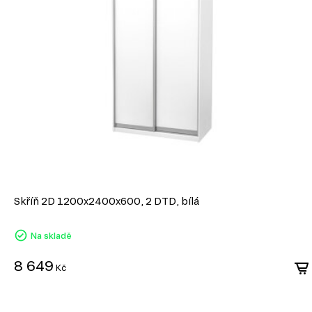
moderní ekologické standardy.
MDF je univerzální materiál, který spojuje estetiku, pevnost 
činí ideální volbu pro výrobu nábytku v různých stylech.
Skříň 2D 1200x2400x600, 2 DTD, bílá
Na skladě
8 649
Kč