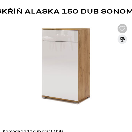
Doporučujeme kombinovat moderní nábytek
doplňky, což podtrhne jeho jedinečnost a
KŘÍŇ ALASKA 150 DUB SONO
Nezapomeňte také na doplňky, jako jsou 
které dokonale doplní celkový dojem. Vybír
moderního designu ve vašem domově!
Komoda 1d 1z dub craft / bílá