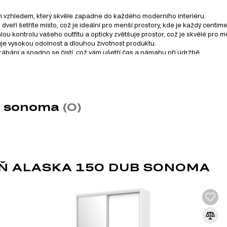
 vzhledem, který skvěle zapadne do každého moderního interiéru.
í šetříte místo, což je ideální pro menší prostory, kde je každý centimet
u kontrolu vašeho outfitu a opticky zvětšuje prostor, což je skvélé pro me
ťuje vysokou odolnost a dlouhou životnost produktu.
bání a snadno se čistí, což vám ušetří čas a námahu při údržbě.
skříň hodí do různých stylů bydlení, ať už jde o moderní, skandinávský ne
průmyslu. Vyrábí se z
ub sonoma
(0)
a přidání speciálních
 korpusového nábytku,
Ň ALASKA 150 DUB SONOMA
evnost a odolnost proti
ovrch, což z něj činí ideální
váření složitých tvarů, což
pryskyřic, které splňují