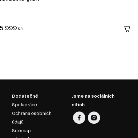
5 999
6
Kč
Dodatečně
Jsme na sociálních
Spolupráce
sítích
Ochrana osobních
údajů
Sitemap