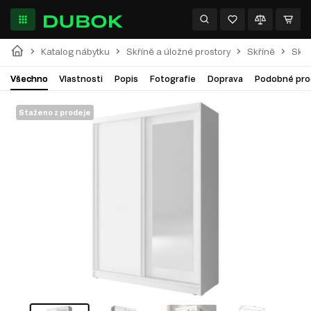
Katalog nábytku
Skříně a úložné prostory
Skříně
Skří
Všechno
Vlastnosti
Popis
Fotografie
Doprava
Podobné pro
Staženo z prodeje