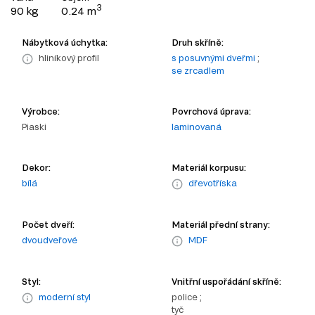
3
90 kg
0.24 m
Nábytková úchytka:
Druh skříně:
hliníkový profil
s posuvnými dveřmi
;
se zrcadlem
Výrobce:
Povrchová úprava:
Piaski
laminovaná
Dekor:
Materiál korpusu:
bílá
dřevotříska
Počet dveří:
Materiál přední strany:
dvoudveřové
MDF
Styl:
Vnitřní uspořádání skříně:
moderní styl
police ;
tyč