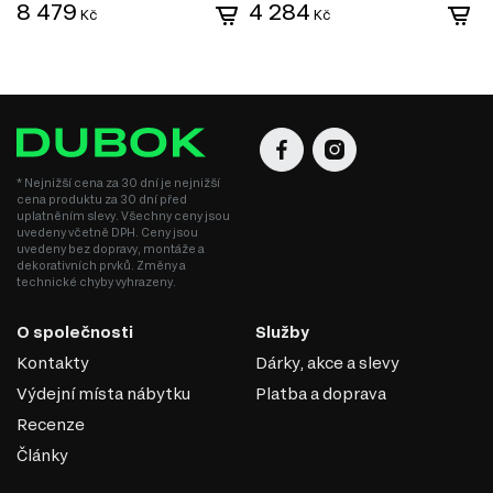
bezpečných pryskyřic, které splňují moderní ekologické standardy.
8 479
4 284
Kč
Kč
MDF je univerzální materiál, který spojuje estetiku,
pevnost a dostupnost, což z něj činí ideální volbu pro
výrobu nábytku v různých stylech.
* Nejnižší cena za 30 dní je nejnižší
cena produktu za 30 dní před
uplatněním slevy. Všechny ceny jsou
uvedeny včetně DPH. Ceny jsou
uvedeny bez dopravy, montáže a
dekorativních prvků. Změny a
technické chyby vyhrazeny.
O společnosti
Služby
Kontakty
Dárky, akce a slevy
Výdejní místa nábytku
Platba a doprava
Recenze
MODERNÍ STYL
Články
Moderní styl nábytku přináší do vašeho interiéru svěží a