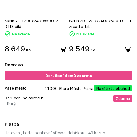
Skříň 2D 1200x2400x600, 2
Skříň 2D 1200x2400x600, DTD +
S
DTD, bílá
zrcadlo, bílá
z
Na skladě
Na skladě
8 649
9 549
Kč
Kč
Doprava
Doručení domů zdarma
Vaše město:
11000 Staré Město Praha
Navštivte obchod
Doručení na adresu:
Zdarma
- Kurýr
Platba
Hotovost, karta, bankovní převod, dobírkou – 49 korun.