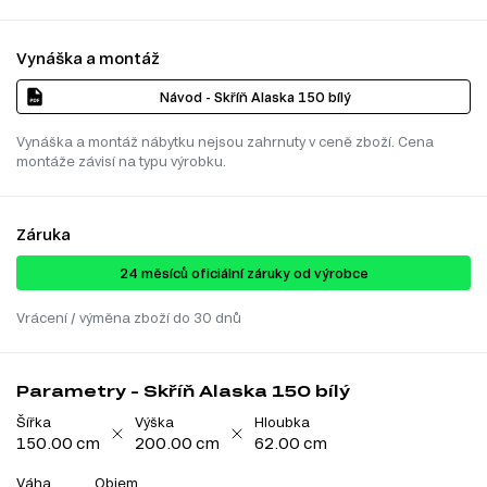
Vynáška a montáž
Návod - Skříň Alaska 150 bílý
Vynáška a montáž nábytku nejsou zahrnuty v ceně zboží. Cena
montáže závisí na typu výrobku.
Záruka
24 ​​​​měsíců oficiální záruky od výrobce
Vrácení / výměna zboží do 30 dnů
Parametry - Skříň Alaska 150 bílý
Šířka
Výška
Hloubka
150.00 cm
200.00 cm
62.00 cm
Váha
Objem