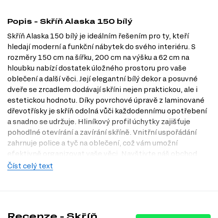
Popis - Skříň Alaska 150 bílý
Skříň Alaska 150 bílý je ideálním řešením pro ty, kteří
hledají moderní a funkční nábytek do svého interiéru. S
rozměry 150 cm na šířku, 200 cm na výšku a 62 cm na
hloubku nabízí dostatek úložného prostoru pro vaše
oblečení a další věci. Její elegantní bílý dekor a posuvné
dveře se zrcadlem dodávají skříni nejen praktickou, ale i
estetickou hodnotu. Díky povrchové úpravě z laminované
dřevotřísky je skříň odolná vůči každodennímu opotřebení
a snadno se udržuje. Hliníkový profil úchytky zajišťuje
pohodlné otevírání a zavírání skříně. Vnitřní uspořádání
zahrnuje police a tyč na oblečení, což vám umožní
efektivně organizovat vaše věci. Navštivte náš obchod
Dubok.cz a objevte, jak může tato skříň obohatit váš
Číst celý text
domov. Rádi vás přivítáme také v naší prodejně v Praze,
kde si můžete skříň prohlédnout na vlastní oči.
Charakteristiky, vlastnosti a výhody
Recenze - Skříň