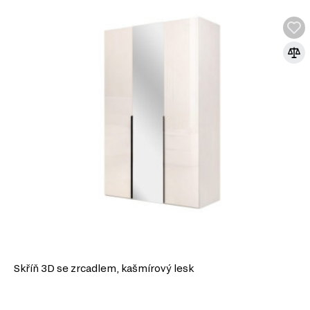
Vlastnosti MDF:
Pevnost a stabilita. MDF má vysokou hustotu, která zajišťuje dobrou p
deformacím.
Hladký povrch. Díky homogenní struktuře má materiál dokonale rovný p
základ pro lakování, laminaci nebo nanášení dekorativních povrchů.
Snadné zpracování. Materiál se dobře hodí pro řezání, frézování a vyt
umožňuje realizaci originálních designových řešení.
Ekologičnost. Kvalitní desky MDF jsou vyráběny s použitím bezpečných 
moderní ekologické standardy.
MDF je univerzální materiál, který spojuje estetiku, pevnost 
činí ideální volbu pro výrobu nábytku v různých stylech.
Skříň 3D se zrcadlem, kašmírový lesk