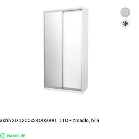
Skříň 2D 1200x2400x600, DTD + zrcadlo, bílá
S
Na skladě