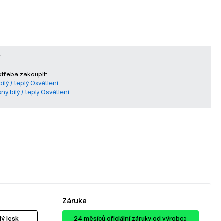
í
otřeba zakoupit:
ílý / teplý Osvětlení
ny bílý / teplý Osvětlení
Záruka
lý lesk
24 ​​​​měsíců oficiální záruky od výrobce