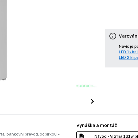
Varován
Navíc je p
LED 1x ks b
LED 2 klips
Vynáška a montáž
rta, bankovní převod, dobírkou –
Návod - Vitrína 1d1w bí