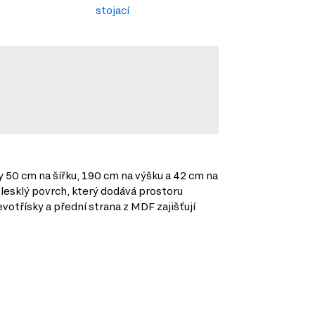
stojací
y 50 cm na šířku, 190 cm na výšku a 42 cm na
e lesklý povrch, který dodává prostoru
otřísky a přední strana z MDF zajišťují
.