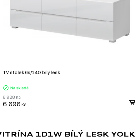
hi-tech miluje prostor, takže můžete aktivně použ
ještě více světla a vizuálně zvětšíte prostor;
co se týká osvětlení v high-tech stylu, jedná se
nebo kombinaci tohoto typu osvětlení se závěs
osvětlení interiérových prvků;
nábytek je bez dekoru, mohou zde být obrázky 
kovové rámy. Každý atribut by měl odrážet techn
geometrické tvary, rovné linie, abstrakce ve sty
rozvržení je volné, s příčkami, které lze snadno
ve stěnách;
totéž platí pro nábytek. Čím více funkčnosti a p
hladké, kování a detaily jsou kovové nebo stříbr
high-tech nábytek s přihlédnutím ke správným
TV stolek 6s/140 bílý lesk
nábytku;
vybavení prostoru nejnovějšími technologiemi a 
Na skladě
8 928
Kč
6 696
Kč
průmyslu. Vyrábí se z
a přidání speciálních
 korpusového nábytku,
TRÍNA 1D1W BÍLÝ LESK YOLK