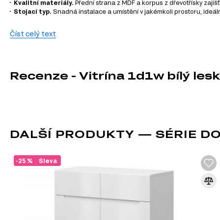
Kvalitní materiály.
Přední strana z MDF a korpus z dřevotřísky zajišť
Stojací typ.
Snadná instalace a umístění v jakémkoli prostoru, ideáln
Informace o sérii nábytku
Číst celý text
Vitrína 1d1w je součástí modulového systému Yolk, který za
svých potřeb a vkusu. K dispozici jsou následující kategorie 
Recenze - Vitrína 1d1w bílý les
TV stolky
Komody
Konferenční stolky
Šatní skříň
Úložný prostor
Nástěnné police a skříňky
DALŠÍ PRODUKTY — SÉRIE D
-25 %
Sleva