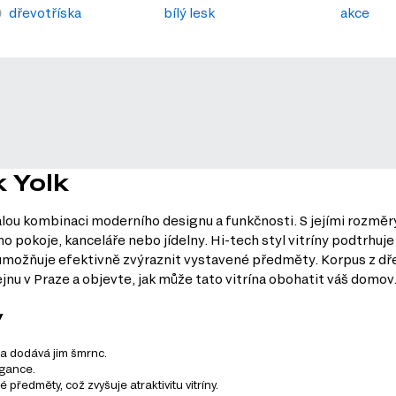
dřevotříska
bílý lesk
akce
k Yolk
alou kombinaci moderního designu a funkčnosti. S jejími rozměr
ho pokoje, kanceláře nebo jídelny. Hi-tech styl vitríny podtrhuj
 umožňuje efektivně zvýraznit vystavené předměty. Korpus z dřev
jnu v Praze a objevte, jak může tato vitrína obohatit váš domov
y
 a dodává jim šmrnc.
egance.
 předměty, což zvyšuje atraktivitu vitríny.