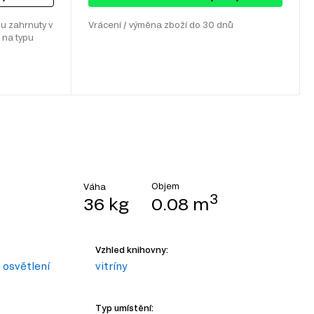
u zahrnuty v
Vrácení / výměna zboží do 30 dnů
 na typu
Objem
Váha
3
36 kg
0.08 m
Vzhled knihovny:
osvětlení
vitríny
Typ umístění: