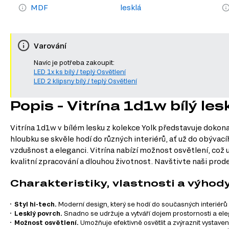
MDF
lesklá
Varování
Navíc je potřeba zakoupit:
LED 1x ks bílý / teplý Osvětlení
LED 2 klipsny bílý / teplý Osvětlení
Popis - Vitrína 1d1w bílý les
Vitrína 1d1w v bílém lesku z kolekce Yolk představuje dokon
hloubku se skvěle hodí do různých interiérů, ať už do obývací
vzdušnost a eleganci. Vitrína nabízí možnost osvětlení, což
kvalitní zpracování a dlouhou životnost. Navštivte naši prode
Charakteristiky, vlastnosti a výhod
Styl hi-tech.
Moderní design, který se hodí do současných interiérů
Lesklý povrch.
Snadno se udržuje a vytváří dojem prostornosti a el
Možnost osvětlení.
Umožňuje efektivně osvětlit a zvýraznit vystavené