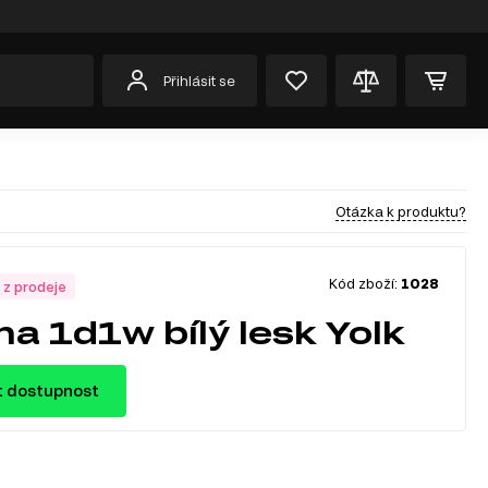
Přihlásit se
Otázka k produktu?
Kód zboží:
1028
 z prodeje
ína 1d1w bílý lesk Yolk
t dostupnost