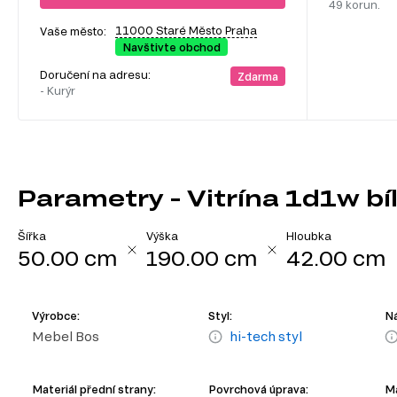
49 korun.
11000 Staré Město Praha
Vaše město:
Navštivte obchod
Doručení na adresu:
Zdarma
- Kurýr
Parametry - Vitrína 1d1w bíl
Šířka
Výška
Hloubka
50.00 cm
190.00 cm
42.00 cm
Výrobce:
Styl:
Ná
Mebel Bos
hi-tech styl
Materiál přední strany:
Povrchová úprava:
Ma