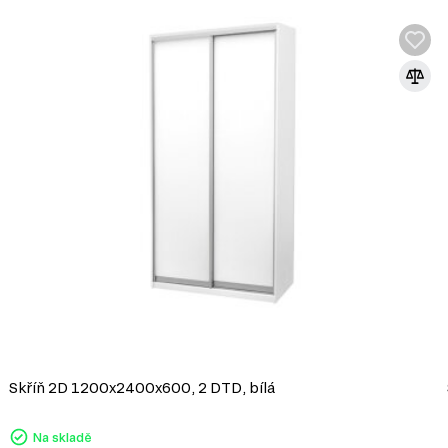
evnost a odolnost proti
ovrch, což z něj činí ideální
váření složitých tvarů, což
pryskyřic, které splňují
a dostupnost, což z něj
Skříň 2D 1200x2400x600, 2 DTD, bílá
Na skladě