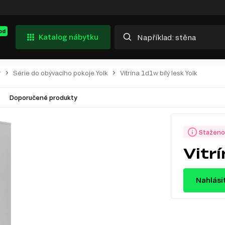
od
Katalog nábytku
r
Série do obývacího pokoje Yolk
Vitrína 1d1w bílý lesk Yolk
Doporučené produkty
Staženo
Vitr
Nahlási