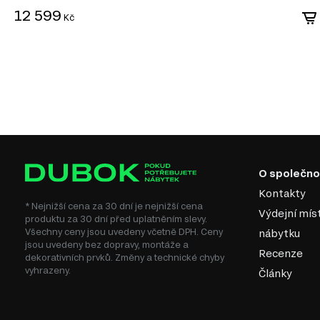
12 599
Kč
O společno
Kontakty
* Nejnižší cena za 30 dní je nejnižší cena
Výdejní mís
produktu za 30 dní před uplatněním slevy.
Všechny ceny jsou uvedeny včetně DPH. Ceny
nábytku
jsou uvedeny bez dopravy, montáže a
Recenze
dekorativních prvků. Změny a technické chyby
vyhrazeny.
Články