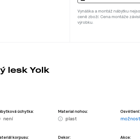
Vynáška a montáž nábytku nejso
ceně zboží. Cena montáže závisí
výrobku.
ý lesk Yolk
bytková úchytka:
Material nohou:
Osvětlení:
není
plast
možnost 
teriál korpusu:
Dekor:
Akce: