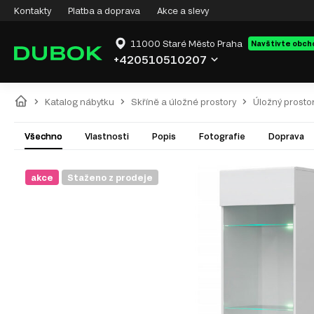
Kontakty
Platba a doprava
Akce a slevy
11000 Staré Město Praha
Navštivte obch
+420510510207
Katalog nábytku
Skříně a úložné prostory
Úložný prosto
Všechno
Vlastnosti
Popis
Fotografie
Doprava
akce
Staženo z prodeje