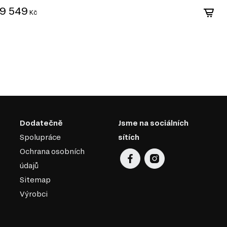
9 549
1
Kč
Dodatečně
Jsme na sociálních
Spolupráce
sítích
Ochrana osobních
údajů
Sitemap
Výrobci