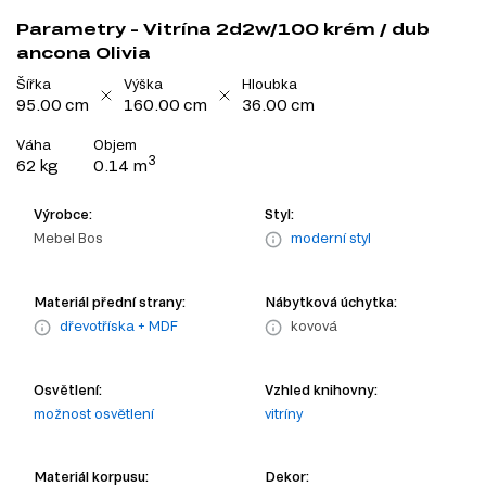
Parametry - Vitrína 2d2w/100 krém / dub
ancona Olivia
Šířka
Výška
Hloubka
95.00 cm
160.00 cm
36.00 cm
Váha
Objem
3
62 kg
0.14 m
Výrobce:
Styl:
Mebel Bos
moderní styl
Materiál přední strany:
Nábytková úchytka:
dřevotříska + MDF
kovová
Osvětlení:
Vzhled knihovny:
možnost osvětlení
vitríny
Materiál korpusu:
Dekor: