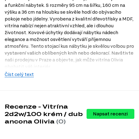
a funkční nábytek. S rozměry 95 cm na šířku, 160 cm na
výšku a 36 cm na hloubku se skvěle hodí do obývacího
pokoje nebo jídelny. Vyrobena z kvalitní dřevotřísky a MDF,
vitrína nabízí nejen atraktivní vzhled, ale i dlouhou
životnost. Kovové úchytky dodávají nábytku nádech
elegance a možnost osvětlení vytváří příjemnou
atmosféru. Tento stojací kus nábytku je skvělou volbou pro
vystavení vašich oblíbených knih nebo dekorací. Navštivte
naši prodejnu v Praze a objevte, jak může vitrína Olivia
obohatit váš interiér.
Číst celý text
Charakteristiky, vlastnosti a výhody
Moderní styl.
Vitrína v moderním designu se snadno přizpůsobí
různým interiérům a dodá jim šmrnc.
Kvalitní materiály.
Dřevotříska a MDF zajišťují odolnost a
snadnou údržbu, což znamená, že vitrína vydrží i při každodenním
Recenze - Vitrína
používání.
2d2w/100 krém / dub
Napsat recenzi
Kovové úchytky.
Tyto úchytky nejenže vypadají stylově, ale také
ancona Olivia
(0)
zajišťují pohodlné otevírání a zavírání dvířek.
Možnost osvětlení.
Osvětlení vitríny přidává na atraktivitě a
umožňuje vám vystavit vaše oblíbené předměty v nejlepším světle.
Stojací design.
Tento typ umístění je ideální pro různé prostory a