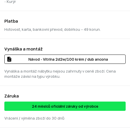
- Kurýr
Platba
Hotovost, karta, bankovní převod, dobírkou – 49 korun.
Vynáška a montáž
Návod - Vitrína 2d2w/100 krém / dub ancona
Vynáška a montáž nábytku nejsou zahrnuty v ceně zboží. Cena
montáže závisí na typu výrobku.
Záruka
24 ​​​​měsíců oficiální záruky od výrobce
Vrácení / výměna zboží do 30 dnů