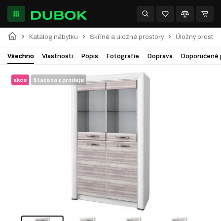
Katalog nábytku
Skříně a úložné prostory
Úložný prostor
Všechno
Vlastnosti
Popis
Fotografie
Doprava
Doporučené 
akce
Staženo z prodeje