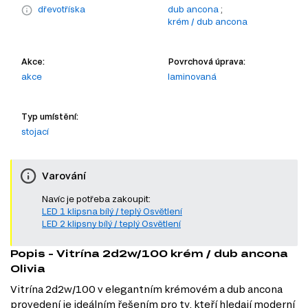
dřevotříska
dub ancona
;
krém / dub ancona
Akce:
Povrchová úprava:
akce
laminovaná
Typ umístění:
stojací
Varování
Navíc je potřeba zakoupit:
LED 1 klipsna bílý / teplý Osvětlení
LED 2 klipsny bílý / teplý Osvětlení
Popis - Vitrína 2d2w/100 krém / dub ancona
Olivia
Vitrína 2d2w/100 v elegantním krémovém a dub ancona
provedení je ideálním řešením pro ty, kteří hledají moderní