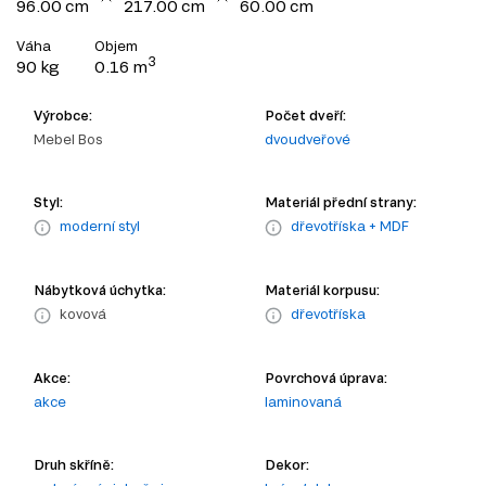
96.00 cm
217.00 cm
60.00 cm
Váha
Objem
3
90 kg
0.16 m
Výrobce:
Počet dveří:
Mebel Bos
dvoudveřové
Styl:
Materiál přední strany:
moderní styl
dřevotříska + MDF
Nábytková úchytka:
Materiál korpusu:
kovová
dřevotříska
Akce:
Povrchová úprava:
akce
laminovaná
Druh skříně:
Dekor: