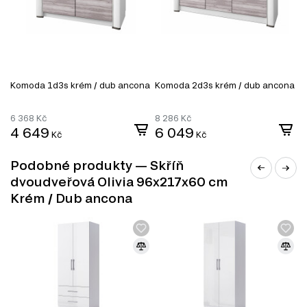
kombinovat podle svých potřeb:
TV stolky
Komody
Konferenční stolky
Jídelní stoly
Manželské postele
Komoda 1d3s krém / dub ancona
Komoda 2d3s krém / dub ancona
K
Šatní skříň
Úložný prostor
Noční stolky
6 368
Kč
8 286
Kč
6
Nástěnné police a skříňky
4 649
6 049
Kč
Kč
Podobné produkty — Skříň
dvoudveřová Olivia 96x217x60 cm
Krém / Dub ancona