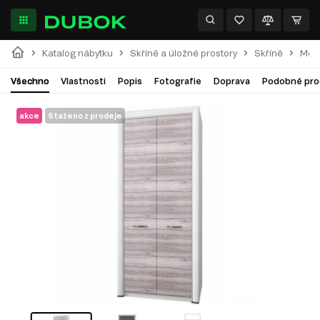
Katalog nábytku
Skříně a úložné prostory
Skříně
Modu
Všechno
Vlastnosti
Popis
Fotografie
Doprava
Podobné pro
akce
Staženo z prodeje