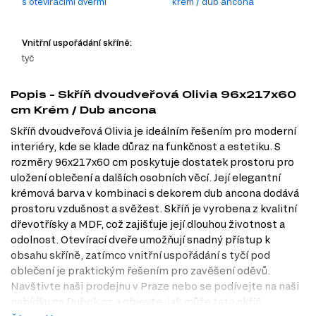
s otevíracími dveřmi
krém / dub ancona
Vnitřní uspořádání skříně:
tyč
Popis - Skříň dvoudveřová Olivia 96x217x60
cm Krém / Dub ancona
Skříň dvoudveřová Olivia je ideálním řešením pro moderní
interiéry, kde se klade důraz na funkčnost a estetiku. S
rozměry 96x217x60 cm poskytuje dostatek prostoru pro
uložení oblečení a dalších osobních věcí. Její elegantní
krémová barva v kombinaci s dekorem dub ancona dodává
prostoru vzdušnost a svěžest. Skříň je vyrobena z kvalitní
dřevotřísky a MDF, což zajišťuje její dlouhou životnost a
odolnost. Otevírací dveře umožňují snadný přístup k
obsahu skříně, zatímco vnitřní uspořádání s tyčí pod
oblečení je praktickým řešením pro zavěšení oděvů.
Navštivte naši prodejnu v Praze nebo se podívejte na naši
nabídku na Dubok.cz a objevte, jak může tato skříň