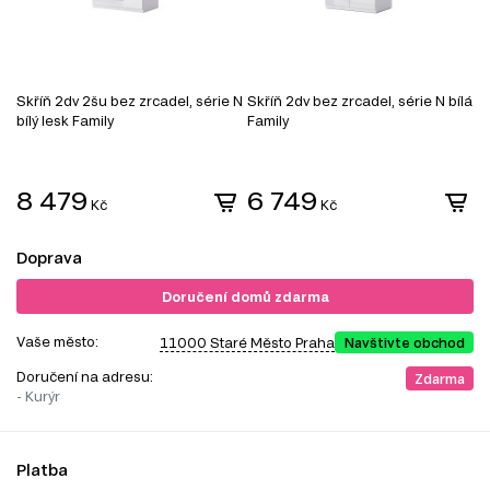
Skříň 2dv 2šu bez zrcadel, série N
Skříň 2dv bez zrcadel, série N bílá
S
bílý lesk Family
Family
D
8
8 479
6 749
Kč
Kč
Doprava
Doručení domů zdarma
Vaše město:
11000 Staré Město Praha
Navštivte obchod
Doručení na adresu:
Zdarma
- Kurýr
Platba