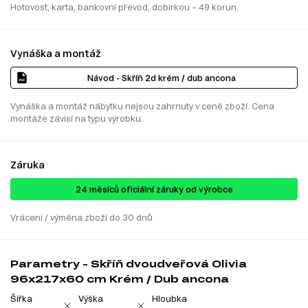
Hotovost, karta, bankovní převod, dobírkou – 49 korun.
Vynáška a montáž
Návod - Skříň 2d krém / dub ancona
Vynáška a montáž nábytku nejsou zahrnuty v ceně zboží. Cena
montáže závisí na typu výrobku.
Záruka
24 ​​​​měsíců oficiální záruky od výrobce
Vrácení / výměna zboží do 30 dnů
Parametry - Skříň dvoudveřová Olivia
96x217x60 cm Krém / Dub ancona
Šířka
Výška
Hloubka