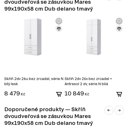
skládá z 9 produktů. Tento systém zahrnuje různé
dvoudveřová se zásuvkou Mares
kategorie nábytku, které můžete kombinovat podle svých
99x190x58 cm Dub delano tmavý
potřeb:
TV stolky
Komody
Konferenční stolky
Jídelní stoly
Šatní skříň
Úložný prostor
Nástěnné police a skříňky
Skříň 2dv 2šu bez zrcadel, série N
Skříň 2dv 2šx bez zrcadel +
S
bílý lesk
Antresol 2 dv, série N bílá
2 
8 479
10 849
9
Kč
Kč
Doporučené produkty — Skříň
dvoudveřová se zásuvkou Mares
99x190x58 cm Dub delano tmavý