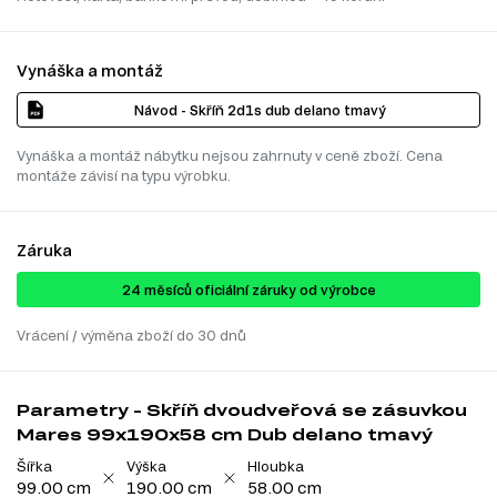
Vynáška a montáž
Návod - Skříň 2d1s dub delano tmavý
Vynáška a montáž nábytku nejsou zahrnuty v ceně zboží. Cena
montáže závisí na typu výrobku.
Záruka
24 ​​​​měsíců oficiální záruky od výrobce
Vrácení / výměna zboží do 30 dnů
Parametry - Skříň dvoudveřová se zásuvkou
Mares 99x190x58 cm Dub delano tmavý
Šířka
Výška
Hloubka
99.00 cm
190.00 cm
58.00 cm