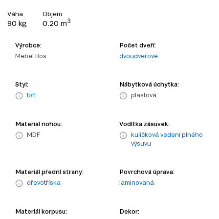
Váha
Objem
3
90 kg
0.20 m
Výrobce:
Počet dveří:
Mebel Bos
dvoudveřové
Styl:
Nábytková úchytka:
loft
plastová
Material nohou:
Vodítka zásuvek:
MDF
kuličková vedení plného
výsuvu
Materiál přední strany:
Povrchová úprava:
dřevotříska
laminovaná
Materiál korpusu:
Dekor: