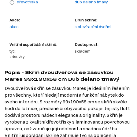
dřevotříska
dub delano tmavý
Akce:
Druh skříně:
akce
s otevíracími dveřmi
Vnitřní uspořádání skříně:
Dostupnost:
tyč ;
skladem
zásuvky
Popis - Skříň dvoudveřová se zásuvkou
Mares 99x190x58 cm Dub delano tmavý
Dvoudveřová skříň se zásuvkou Mares je ideálním řešením
pro všechny, kteří hledají moderní a funkční nábytek do
svého interiéru. S rozměry 99x190x58 cm se skříň skvěle
hodí do ložnice, předsíně či obývacího pokoje. Její styl loft
dodává prostoru nádech elegance a originality. Skříň je
vyrobena z kvalitní dřevotřísky s laminovanou povrchovou
úpravou, což zaručuje její odolnost a snadnou údržbu.
Vnitřní uspořádání skříně zahrnuje tyč na oblečení a