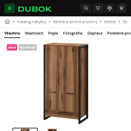
Katalog nábytku
Skříně a úložné prostory
Skříně
Séri
Všechno
Vlastnosti
Popis
Fotografie
Doprava
Podobné pro
akce
Na skladě