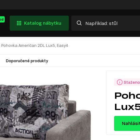
od
Katalog nábytku
Pohovka Američan 2DL Lux5, Easy4
Doporučené produkty
Staženo
Poh
Lux5
Nahlási