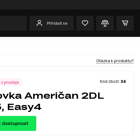
Přihlásit se
Otázka k produktu?
Kód zboží:
34
 z prodeje
ovka Američan 2DL
, Easy4
t dostupnost