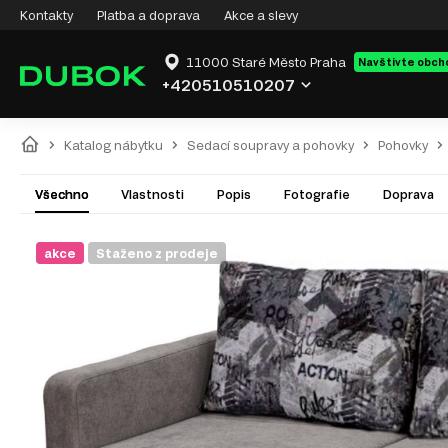
Kontakty
Platba a doprava
Akce a slevy
11000 Staré Město Praha
Navštivte obch
+420510510207
Katalog nábytku
Sedací soupravy a pohovky
Pohovky
Všechno
Vlastnosti
Popis
Fotografie
Doprava
akce
Staženo z prodeje