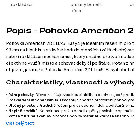
rozkládací
pružiny bonell ;
d
pěna
Popis - Pohovka Američan 
Pohovka Američan 2DL Lux5, Easy4 je ideálním řešením pro ty,
93 cm na hloubku se skvěle hodí do menších i větších obývací
nabízí rozkládací mechanismus, který snadno přetvoří sedac
efektivně využít místo a schovat deky či polštáře. Potah z h
objevte, jak může Pohovka Američan 2DL Lux5, Easy4 obohati
Charakteristiky, vlastnosti a výhod
Rám pohovky.
Dřevo zajišťuje vysokou stabilitu a odolnost, což prodl
Rozkládací mechanismus.
Umožňuje snadné přetvoření pohovky na
Úložný prostor.
Praktické řešení pro uskladnění dek a polštářů, čímž 
Náplně sedáků.
Kombinace pružin bonell a pěny poskytuje optimální 
Potah z hrubé tkaniny.
Stylový a odolný materiál, který se snadno 
Číst celý text
HRUBÁ TKANINA