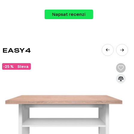
Napsat recenzi
 EASY4
-25 %
Sleva