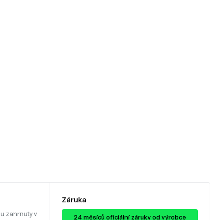
Záruka
u zahrnuty v
24 ​​​​měsíců oficiální záruky od výrobce