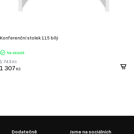
Konferenční stolek 115 bílý
K
Na skladě
1 743
1
Kč
1 307
1
Kč
Dodatečně
Jsme na sociálních