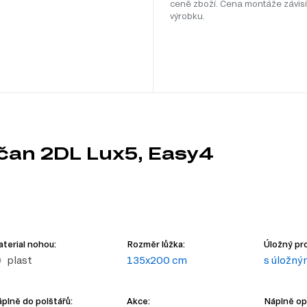
ceně zboží. Cena montáže závisí
výrobku.
čan 2DL Lux5, Easy4
terial nohou:
Rozměr lůžka:
Úložný pro
plast
135x200 cm
s úložn
plně do polštářů:
Akce:
Náplně op