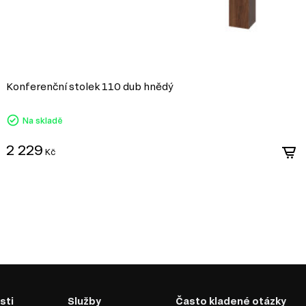
Konferenční stolek 110 dub hnědý
Na skladě
2 229
Kč
sti
Služby
Často kladené otázky