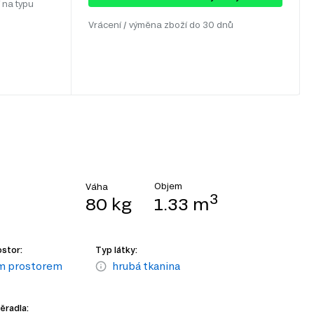
 na typu
Vrácení / výměna zboží do 30 dnů
Objem
Váha
3
80 kg
1.33 m
stor:
Typ látky:
ým prostorem
hrubá tkanina
ěradla: