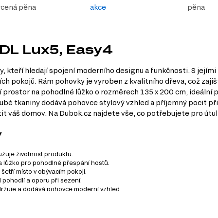
rcená pěna
akce
pěna
2DL Lux5, Easy4
 kteří hledají spojení moderního designu a funkčnosti. S jejími
ch pokojů. Rám pohovky je vyroben z kvalitního dřeva, což zajiš
í prostor na pohodlné lůžko o rozměrech 135 x 200 cm, ideální
rubé tkaniny dodává pohovce stylový vzhled a příjemný pocit při
t váš domov. Na Dubok.cz najdete vše, co potřebujete pro útuln
y
užuje životnost produktu.
 lůžko pro pohodlné přespání hostů.
šetří místo v obývacím pokoji.
pohodlí a oporu při sezení.
udržuje a dodává pohovce moderní vzhled.