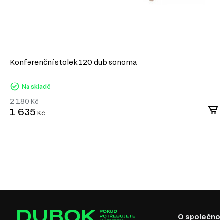
Konferenční stolek 120 dub sonoma
Na skladě
2 180
Kč
1 635
Kč
O společno