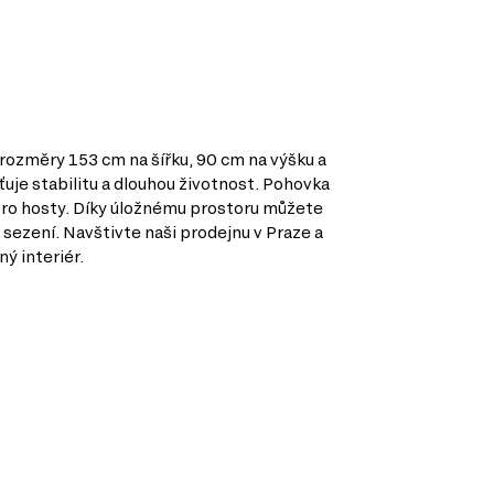
 rozměry 153 cm na šířku, 90 cm na výšku a
ťuje stabilitu a dlouhou životnost. Pohovka
 pro hosty. Díky úložnému prostoru můžete
 sezení. Navštivte naši prodejnu v Praze a
ý interiér.