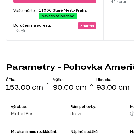
49 korun.
11000 Staré Město Praha
Vaše město:
Navštivte obchod
Doručení na adresu:
Zdarma
- Kurýr
Parametry - Pohovka Ameri
Šířka
Výška
Hloubka
153.00 cm
90.00 cm
93.00 cm
Výrobce:
Rám pohovky:
Ma
Mebel Bos
dřevo
Mechanismus rozkládání:
Náplně sedáků:
Ná