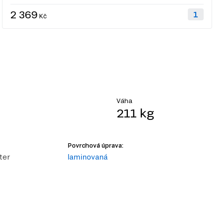
2 369
Kč
Váha
211 kg
Povrchová úprava:
ter
laminovaná