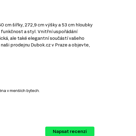
0 cm šířky, 272,9 cm výšky a 53 cm hloubky
 funkčnost a styl. Vnitřní uspořádání
ická, ale také elegantní součástí vašeho
 naši prodejnu Dubok.cz v Praze a objevte,
éna v menších bytech.
s a energii.
Napsat recenzi