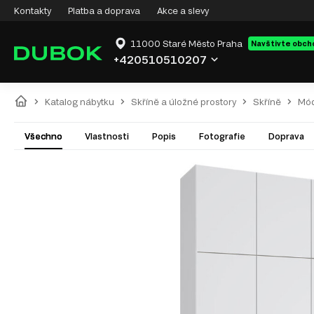
Kontakty
Platba a doprava
Akce a slevy
11000 Staré Město Praha
Navštivte obch
+420510510207
Katalog nábytku
Skříně a úložné prostory
Skříně
Mód
Všechno
Vlastnosti
Popis
Fotografie
Doprava