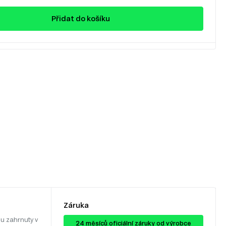
Přidat do košíku
Záruka
u zahrnuty v
24 ​​​​měsíců oficiální záruky od výrobce