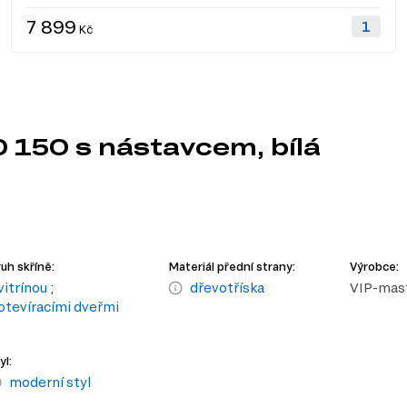
7 899
Kč
D 150 s nástavcem, bílá
uh skříně:
Materiál přední strany:
Výrobce:
vitrínou
;
dřevotříska
VIP-mas
 otevíracími dveřmi
yl:
moderní styl