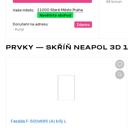
49 korun.
11000 Staré Město Praha
Vaše město:
Navštivte obchod
Doručení na adresu:
Zdarma
- Kurýr
PRVKY — SKŘÍŇ NEAPOL 3D 1
Fasáda F-500x695 (A) bílý L