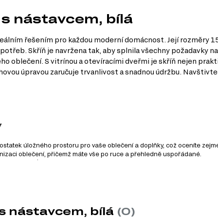
 s nástavcem, bílá
ideálním řešením pro každou moderní domácnost. Její rozměry 15
 potřeb. Skříň je navržena tak, aby splnila všechny požadavky na
ho oblečení. S vitrínou a otevíracími dveřmi je skříň nejen prakt
hovou úpravou zaručuje trvanlivost a snadnou údržbu. Navštivte
y
ostatek úložného prostoru pro vaše oblečení a doplňky, což oceníte zejm
nizaci oblečení, přičemž máte vše po ruce a přehledně uspořádané.
 interiéru, ať už jde o minimalistický, nebo klasický design.
 úpravou zajišťuje dlouhou životnost a snadnou údržbu, čímž šetří váš ča
je přístup k obsahu skříně a zajišťuje pohodlné používání.
s nástavcem, bílá
(0)