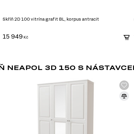
m nebo jiném stylu díky
bu nábytku různých tvarů a
Skříň 2D 100 vitrína grafit BL, korpus antracit
i, ultrafialovému záření a
15 949
ldehydu v souladu s
Kč
ýrobě, které umožňuje
 NEAPOL 3D 150 S NÁSTAVCEM
MODERNÍ STYL
Moderní styl nábytku přináší do vašeho int
okouzlí každého návštěvníka. Tento filtr 
esteticky přitažlivé, ale také funkční a p
stylu:
Minimalistický design. Moderní nábytek se vyzna
přispívá k elegantnímu a vzdušnému dojmu.
Univerzálnost. Moderní kousky snadno kombinuj