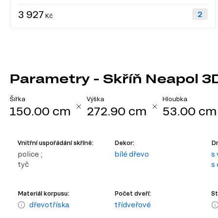
3 927
Kč
Parametry - Skříň Neapol 3
Šířka
Výška
Hloubka
150.00 cm
272.90 cm
53.00 cm
Vnitřní uspořádání skříně:
Dekor:
Dr
police ;
bílé dřevo
s 
tyč
s
Materiál korpusu:
Počet dveří:
St
dřevotříska
třídveřové