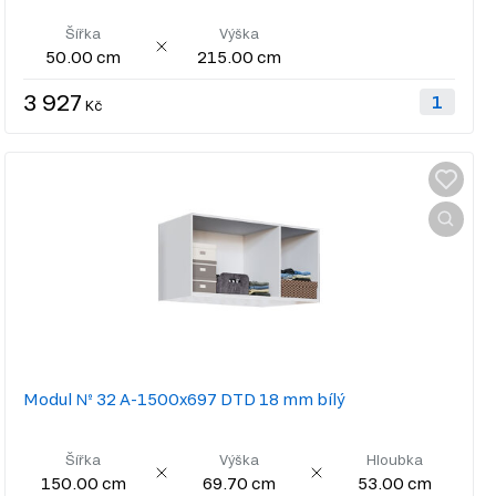
Šířka
Výška
50.00 cm
215.00 cm
3 927
Kč
Modul № 32 A-1500x697 DTD 18 mm bílý
Šířka
Výška
Hloubka
150.00 cm
69.70 cm
53.00 cm