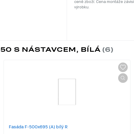
ceně zboží. Cena montáže závisí
výrobku.
50 S NÁSTAVCEM, BÍLÁ
Fasáda F-500x695 (A) bílý R