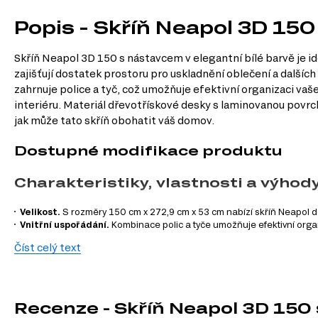
Popis - Skříň Neapol 3D 150
Skříň Neapol 3D 150 s nástavcem v elegantní bílé barvě je 
zajišťují dostatek prostoru pro uskladnění oblečení a dalších
zahrnuje police a tyč, což umožňuje efektivní organizaci vaše
interiéru. Materiál dřevotřískové desky s laminovanou povrc
jak může tato skříň obohatit váš domov.
Dostupné modifikace produktu
Charakteristiky, vlastnosti a výhod
Velikost.
S rozměry 150 cm x 272,9 cm x 53 cm nabízí skříň Neapol d
Vnitřní uspořádání.
Kombinace polic a tyče umožňuje efektivní orga
Stylový design.
Moderní styl skříně v bílé barvě se hodí do jakéhokoli
Číst celý text
Materiál a povrchová úprava.
Dřevotříska s laminovanou povrchovou
Praktické otevírání.
Třídveřový systém s otevíracími dveřmi usnadňu
Informace o sestavě
Recenze - Skříň Neapol 3D 150 