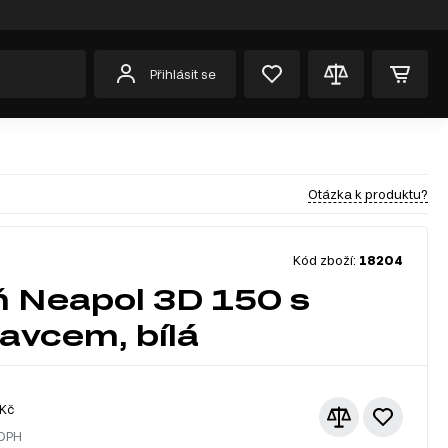
Přihlásit se
Otázka k produktu?
Kód zboží:
18204
ň Neapol 3D 150 s
avcem, bílá
Kč
 DPH