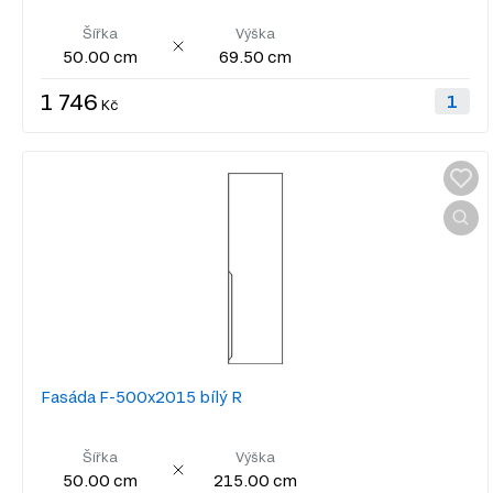
Šířka
Výška
50.00 cm
69.50 cm
1 746
Kč
Fasáda F-500x2015 bílý R
Šířka
Výška
50.00 cm
215.00 cm