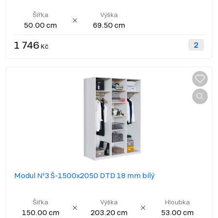
Šířka
Výška
50.00 cm
69.50 cm
1 746
Kč
Modul №3 Š-1500x2050 DTD 18 mm bílý
Šířka
Výška
Hloubka
150.00 cm
203.20 cm
53.00 cm