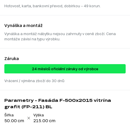
Hotovost, karta, bankovní převod, dobírkou – 49 korun.
Vynáška a montáž
Vynáška a montáž nábytku nejsou zahrnuty v ceně zboží. Cena
montáže závisí na typu výrobku.
Záruka
24 ​​​​měsíců oficiální záruky od výrobce
Vrácení / výměna zboží do 30 dnů
Parametry - Fasáda F-500x2015 vitrína
grafit (FP-211) BL
Šířka
Výška
50.00 cm
215.00 cm