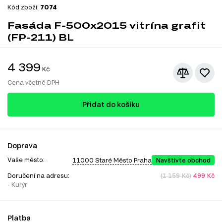
Kód zboží:
7074
Fasáda F-500x2015 vitrína grafit
(FP-211) BL
4 399
Kč
Cena včetně DPH
Přidat do košíku
Doprava
Vaše město:
11000 Staré Město Praha
Navštivte obchod
Doručení na adresu:
(1 159 Kč)
499 Kč
- Kurýr
Platba