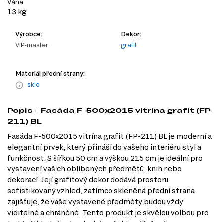
Váha
13 kg
Výrobce:
Dekor:
VIP-master
grafit
Materiál přední strany:
sklo
Popis - Fasáda F-500x2015 vitrína grafit (FP-
211) BL
Fasáda F-500x2015 vitrína grafit (FP-211) BL je moderní a
elegantní prvek, který přináší do vašeho interiéru styl a
funkčnost. S šířkou 50 cm a výškou 215 cm je ideální pro
vystavení vašich oblíbených předmětů, knih nebo
dekorací. Její grafitový dekor dodává prostoru
sofistikovaný vzhled, zatímco skleněná přední strana
zajišťuje, že vaše vystavené předměty budou vždy
viditelné a chráněné. Tento produkt je skvělou volbou pro