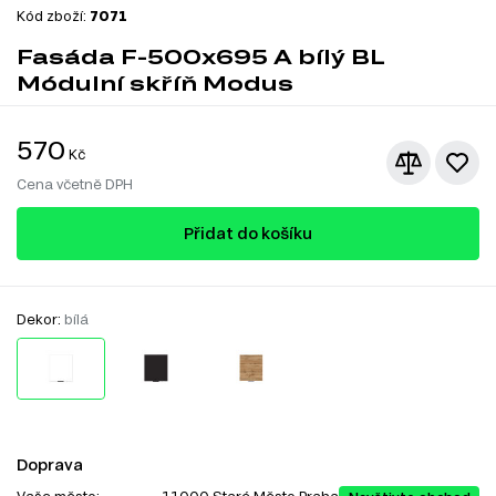
Kód zboží:
7071
Fasáda F-500x695 A bílý BL
Módulní skříň Modus
570
Kč
Cena včetně DPH
Přidat do košíku
Dekor:
bílá
Doprava
Vaše město: