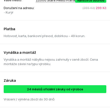
11000 Staré Město Praha
Navštivte obchod
Doručení na adresu:
(385 Kč)
299 Kč
- Kurýr
Platba
Hotovost, karta, bankovní převod, dobírkou – 49 korun.
Vynáška a montáž
Vynáška a montáž nábytku nejsou zahrnuty v ceně zboží. Cena
montáže závisí na typu výrobku.
Záruka
24 ​​​​měsíců oficiální záruky od výrobce
Vrácení / výměna zboží do 30 dnů