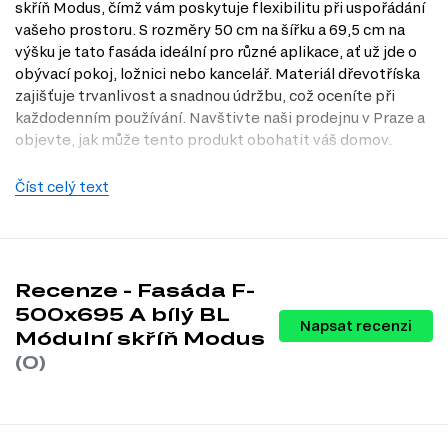
skříň Modus, čímž vám poskytuje flexibilitu při uspořádání
vašeho prostoru. S rozměry 50 cm na šířku a 69,5 cm na
výšku je tato fasáda ideální pro různé aplikace, ať už jde o
obývací pokoj, ložnici nebo kancelář. Materiál dřevotříska
zajišťuje trvanlivost a snadnou údržbu, což oceníte při
každodenním používání. Navštivte naši prodejnu v Praze a
objevte, jak může tento produkt obohatit váš domov.
Dostupné modifikace produktu
Číst celý text
Tento produkt je dostupný v následujících dekorech:
Bílá
Antracit
Recenze - Fasáda F-
Charakteristiky, vlastnosti a výhody
500x695 A bílý BL
Napsat recenzi
Materiál přední strany.
Dřevotříska je odolná a snadno se
Módulní skříň Modus
udržuje, což znamená, že fasáda si dlouho zachová svůj vzhled.
(0)
Moderní dekor.
Bílá barva dodává prostoru svěžest a vzdušnost,
zatímco antracitová varianta nabízí elegantní a sofistikovaný
vzhled.
Optimální rozměry.
Šířka 50 cm a výška 69,5 cm jsou ideální pro
různé typy nábytku a uspořádání, což zajišťuje maximální využití