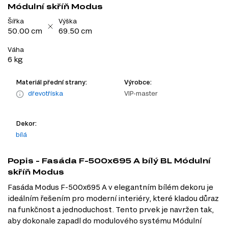
Módulní skříň Modus
Šířka
Výška
50.00 cm
69.50 cm
Váha
6 kg
Materiál přední strany:
Výrobce:
dřevotříska
VIP-master
Dekor:
bílá
Popis - Fasáda F-500x695 A bílý BL Módulní
skříň Modus
Fasáda Modus F-500x695 A v elegantním bílém dekoru je
ideálním řešením pro moderní interiéry, které kladou důraz
na funkčnost a jednoduchost. Tento prvek je navržen tak,
aby dokonale zapadl do modulového systému Módulní