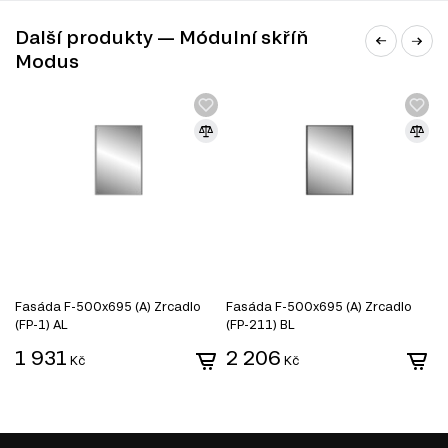
prostoru.
Další produkty — Módulní skříň
Informace o sérii nábytku
Modus
Tento produkt je součástí modulového systému Módulní
skříň Modus, který zahrnuje celkem 22 produktů. Tento
systém nabízí široké možnosti uspořádání a přizpůsobení
vašim potřebám. Prozkoumejte další kategorie produktů v
této sérii:
Módulní skříň Modus
Fasáda F-500x695 (A) Zrcadlo
Fasáda F-500x695 (A) Zrcadlo
F
(FP-1) AL
(FP-211) BL
2
1 931
2 206
4
Kč
Kč