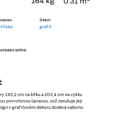
164 kg
0.31 m
orpusu:
Dekor:
tříska
grafit
pořádání skříně:
t
ěry 193,2 cm na šířku a 203,4 cm na výšku
nou povrchovou úpravou, což zaručuje její
esign v grafitovém dekoru dodává vašemu