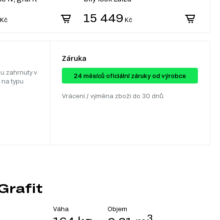
15 449
1
Kč
Kč
Záruka
u zahrnuty v
24 ​​​​měsíců oficiální záruky od výrobce
 na typu
Vrácení / výměna zboží do 30 dnů
Grafit
Objem
Váha
3