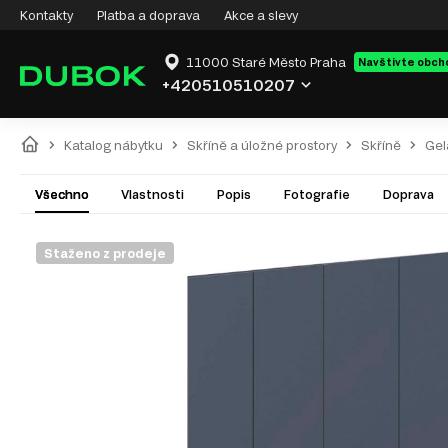
Kontakty
Platba a doprava
Akce a slevy
11000 Staré Město Praha
Navštivte obch
+420510510207
Katalog nábytku
Skříně a úložné prostory
Skříně
Gel
Všechno
Vlastnosti
Popis
Fotografie
Doprava
Staženo z prodeje