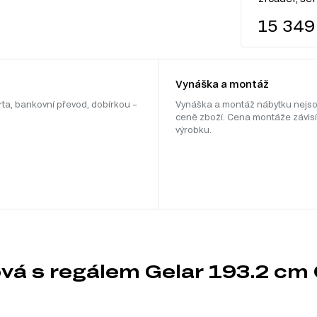
15 349
Vynáška a montáž
rta, bankovní převod, dobírkou –
Vynáška a montáž nábytku nejso
ceně zboží. Cena montáže závisí
výrobku.
vá s regálem Gelar 193.2 cm 