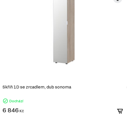
 Gelar, který zahrnuje celkem 78 produktů. Můžete si vybrat z
DŘEVOTŘÍSKA
DTD (dřevotřísková deska) je jedním z nej
průmyslu. Vyrábí se lisováním dřevních t
syntetických pryskyřic jako pojiva. DTD j
korpusového nábytku, čelních ploch a dek
univerzálnosti a dostupnosti.
Skříň 1D se zrcadlem, dub sonoma
Výhody DTD:
Dochází
Různorodost designů: Umožňuje výrobu nábytku 
široké škále dekorativních povrchů.
6 846
Kč
Snadné zpracování: DTD lze snadno řezat a vrt
konstrukcí.
Odolnost vůči vlivům: Laminované DTD je dobře c