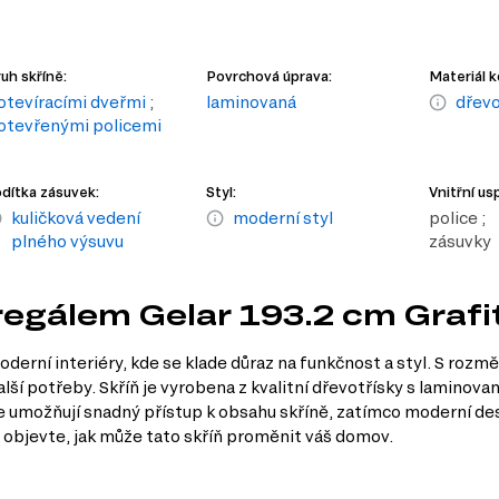
uh skříně:
Povrchová úprava:
Materiál k
 otevíracími dveřmi
;
laminovaná
dřevo
 otevřenými policemi
dítka zásuvek:
Styl:
Vnitřní us
kuličková vedení
moderní styl
police ;
plného výsuvu
zásuvky
 regálem Gelar 193.2 cm Grafi
derní interiéry, kde se klade důraz na funkčnost a styl. S rozm
ší potřeby. Skříň je vyrobena z kvalitní dřevotřísky s laminova
ce umožňují snadný přístup k obsahu skříně, zatímco moderní d
a objevte, jak může tato skříň proměnit váš domov.