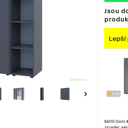
Jsou d
produk
Lepší
5.00
Skříň Doni 
zrcadel, sér