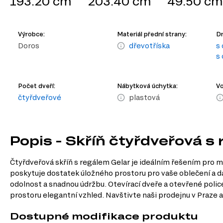
193.20 cm
203.40 cm
49.50 cm
Výrobce:
Materiál přední strany:
Dr
Doros
dřevotříska
s
s
Počet dveří:
Nábytková úchytka:
Vo
čtyřdveřové
plastová
Popis - Skříň čtyřdveřová s
Čtyřdveřová skříň s regálem Gelar je ideálním řešením pro mo
poskytuje dostatek úložného prostoru pro vaše oblečení a dal
odolnost a snadnou údržbu. Otevírací dveře a otevřené poli
prostoru elegantní vzhled. Navštivte naši prodejnu v Praze 
Dostupné modifikace produktu