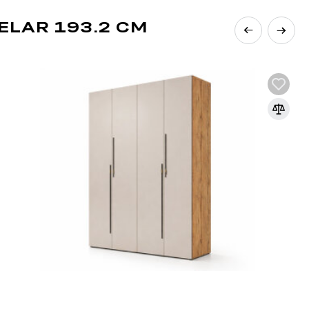
ní úroveň emisí formaldehydu v souladu s
ELAR 193.2 CM
m v nábytkářské výrobě, které umožňuje
signové produkty.