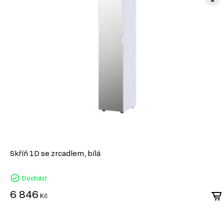
Informace o sérii nábytku
Tento produkt je prvkem modulového systému (série nábytku)
Komody
Manželské postele
Šatní skříň
Úložný prostor
Skříň 1D se zrcadlem, bílá
Dochází
6 846
Kč