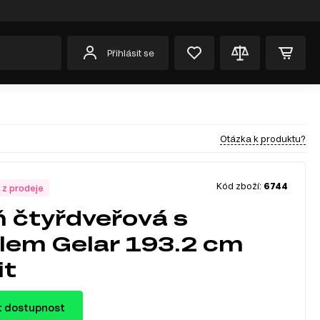
Přihlásit se
Otázka k produktu?
Kód zboží:
6744
 z prodeje
ň čtyřdveřová s
lem Gelar 193.2 cm
it
t dostupnost