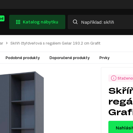
od
Katalog nábytku
ar
Skříň čtyřdveřová s regálem Gelar 193.2 cm Grafit
Podobné produkty
Doporučené produkty
Prvky
Staženo
Skří
regá
Graf
Nahlási