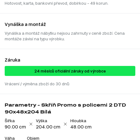
Hotovost, karta, bankovní převod, dobírkou – 49 korun.
Vynáška a montáž
Vynáška a montáž nábytku nejsou zahrnuty v ceně zboží. Cena
montáže závisí na typu výrobku.
Záruka
24 ​​​​měsíců oficiální záruky od výrobce
Vrácení / výměna zboží do 30 dnů
Parametry - Skříň Promo s policemi 2 DTD
90x48x204 Bílá
Šířka
Výška
Hloubka
90.00 cm
204.00 cm
48.00 cm
Váha
Objem