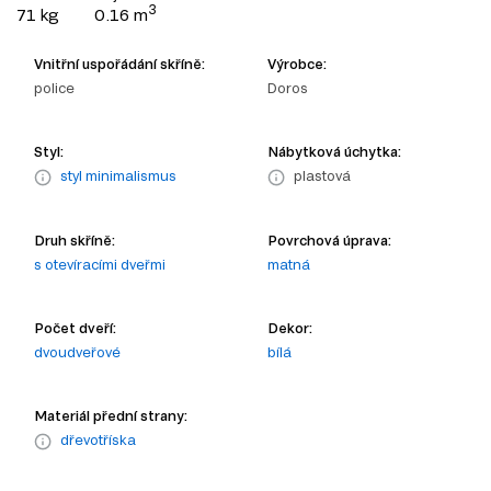
3
71 kg
0.16 m
Vnitřní uspořádání skříně:
Výrobce:
police
Doros
Styl:
Nábytková úchytka:
styl minimalismus
plastová
Druh skříně:
Povrchová úprava:
s otevíracími dveřmi
matná
Počet dveří:
Dekor:
dvoudveřové
bílá
Materiál přední strany:
dřevotříska