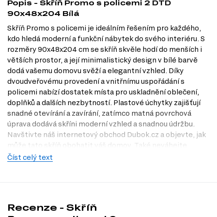
Popis - Skříň Promo s policemi 2 DTD
90x48x204 Bílá
Skříň Promo s policemi je ideálním řešením pro každého,
kdo hledá moderní a funkční nábytek do svého interiéru. S
rozměry 90x48x204 cm se skříň skvěle hodí do menších i
větších prostor, a její minimalistický design v bílé barvě
dodá vašemu domovu svěží a elegantní vzhled. Díky
dvoudveřovému provedení a vnitřnímu uspořádání s
policemi nabízí dostatek místa pro uskladnění oblečení,
doplňků a dalších nezbytností. Plastové úchytky zajišťují
snadné otevírání a zavírání, zatímco matná povrchová
úprava dodává skříni moderní vzhled a snadnou údržbu.
Navštivte náš internetový obchod Dubok.cz a objevte, jak
může tato skříň obohatit váš domov. Také neváhejte
navštívit naši prodejnu v Praze, kde si můžete prohlédnout
Číst celý text
další produkty a získat odborné poradenství.
Dostupné modifikace produktu
Skříň Promo je k dispozici v několika atraktivních dekorech,
Recenze - Skříň
které vám umožní vybrat si variantu, která nejlépe