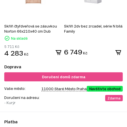
Skříň čtyřdveřová se zásuvkou
Skříň 2dv bez zrcadel, série N bílá
S
Norton 66x210x40 cm Dub
Family
8
sonoma
Bí
Na skladě
5 711
Kč
5
6 749
4 283
Kč
Kč
Doprava
Doručení domů zdarma
Vaše město:
11000 Staré Město Praha
Navštivte obchod
Doručení na adresu:
Zdarma
- Kurýr
Platba