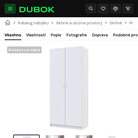
Katalog nábytku
Skříně a úložné prostory
Skříně
Pro
Všechno
Vlastnosti
Popis
Fotografie
Doprava
Podobné pro
Staženo z prodeje