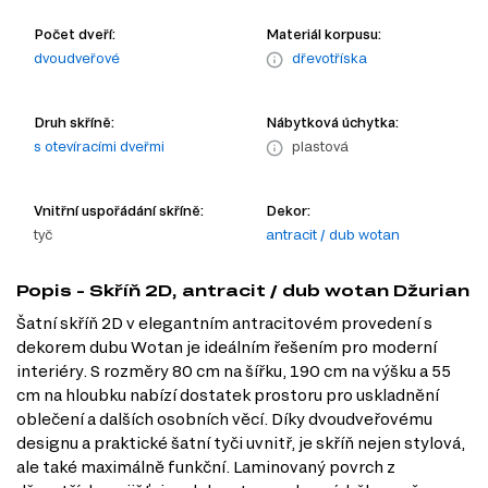
Počet dveří:
Materiál korpusu:
dvoudveřové
dřevotříska
Druh skříně:
Nábytková úchytka:
s otevíracími dveřmi
plastová
Vnitřní uspořádání skříně:
Dekor:
tyč
antracit / dub wotan
Popis - Skříň 2D, antracit / dub wotan Džurian
Šatní skříň 2D v elegantním antracitovém provedení s
dekorem dubu Wotan je ideálním řešením pro moderní
interiéry. S rozměry 80 cm na šířku, 190 cm na výšku a 55
cm na hloubku nabízí dostatek prostoru pro uskladnění
oblečení a dalších osobních věcí. Díky dvoudveřovému
designu a praktické šatní tyči uvnitř, je skříň nejen stylová,
ale také maximálně funkční. Laminovaný povrch z