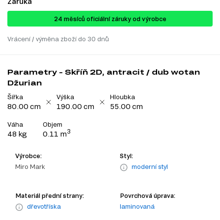
Záruka
24 ​​​​měsíců oficiální záruky od výrobce
Vrácení / výměna zboží do 30 dnů
Parametry - Skříň 2D, antracit / dub wotan
Džurian
Šířka
Výška
Hloubka
80.00 cm
190.00 cm
55.00 cm
Váha
Objem
3
48 kg
0.11 m
Výrobce:
Styl:
Miro Mark
moderní styl
Materiál přední strany:
Povrchová úprava:
dřevotříska
laminovaná