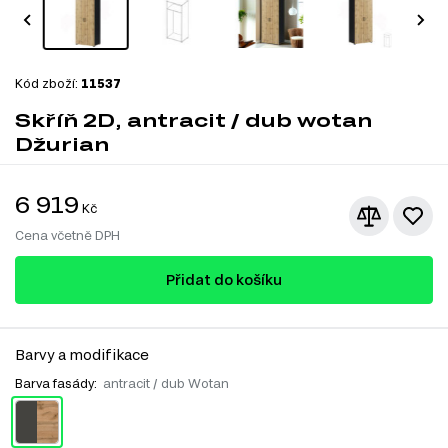
Kód zboží:
11537
Skříň 2D, antracit / dub wotan
Džurian
6 919
Kč
Cena včetně DPH
Přidat do košíku
Barvy a modifikace
Barva fasády:
antracit / dub Wotan