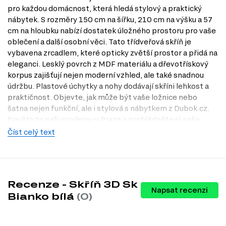
pro každou domácnost, která hledá stylový a praktický
nábytek. S rozměry 150 cm na šířku, 210 cm na výšku a 57
cm na hloubku nabízí dostatek úložného prostoru pro vaše
oblečení a další osobní věci. Tato třídveřová skříň je
vybavena zrcadlem, které opticky zvětší prostor a přidá na
eleganci. Lesklý povrch z MDF materiálu a dřevotřískový
korpus zajišťují nejen moderní vzhled, ale také snadnou
údržbu. Plastové úchytky a nohy dodávají skříni lehkost a
praktičnost. Objevte, jak může být vaše ložnice nebo
šatna nejen funkční, ale i stylová s nábytkem z Dubok.cz.
Navštivte naši prodejnu v Praze a prohlédněte si naše
produkty na vlastní oči!
Číst celý text
Charakteristiky, vlastnosti a výhody
Moderní design.
Skříň v bílém lesklém provedení se hodí do
každého interiéru a dodává mu svěží a elegantní vzhled.
Recenze - Skříň 3D Sk
Prostorné uspořádání.
Třídveřová konstrukce s dostatečným
Napsat recenzi
úložným prostorem umožňuje snadné uspořádání oblečení a
Bianko bílá
(0)
doplňků.
Praktické zrcadlo.
Zrcadlová část skříně nejenže usnadňuje
každodenní oblékání, ale také opticky zvětšuje prostor.