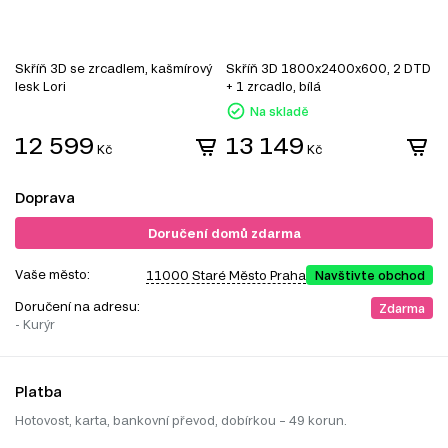
Skříň 3D se zrcadlem, kašmírový
Skříň 3D 1800x2400x600, 2 DTD
S
lesk Lori
+ 1 zrcadlo, bílá
z
Na skladě
12 599
13 149
Kč
Kč
Doprava
Doručení domů zdarma
Vaše město:
11000 Staré Město Praha
Navštivte obchod
Doručení na adresu:
Zdarma
- Kurýr
Platba
Hotovost, karta, bankovní převod, dobírkou – 49 korun.