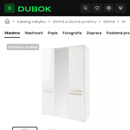
Katalog nábytku
Skříně a úložné prostory
Skříně
Modu
Všechno
Vlastnosti
Popis
Fotografie
Doprava
Podobné pro
Staženo z prodeje