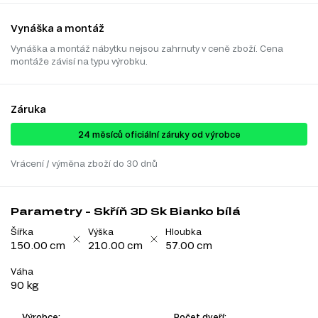
Vynáška a montáž
Vynáška a montáž nábytku nejsou zahrnuty v ceně zboží. Cena
montáže závisí na typu výrobku.
Záruka
24 ​​​​měsíců oficiální záruky od výrobce
Vrácení / výměna zboží do 30 dnů
Parametry - Skříň 3D Sk Bianko bílá
Šířka
Výška
Hloubka
150.00 cm
210.00 cm
57.00 cm
Váha
90 kg
Výrobce:
Počet dveří: