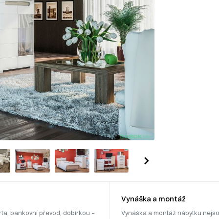
Vynáška a montáž
rta, bankovní převod, dobírkou –
Vynáška a montáž nábytku nejso