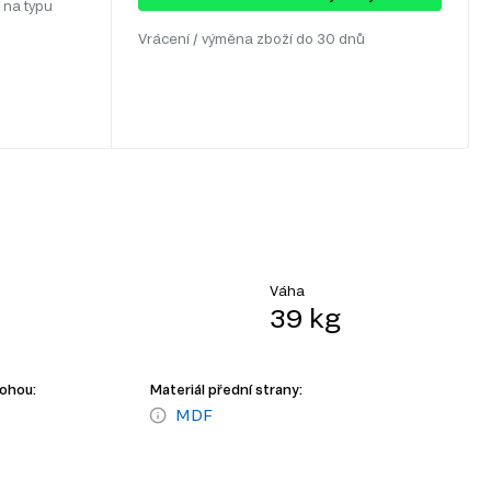
 na typu
Vrácení / výměna zboží do 30 dnů
Váha
39 kg
nohou:
Materiál přední strany:
MDF