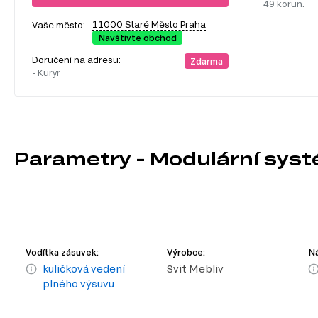
49 korun.
11000 Staré Město Praha
Vaše město:
Navštivte obchod
Doručení na adresu:
Zdarma
- Kurýr
Parametry - Modulární syst
Vodítka zásuvek:
Výrobce:
Ná
kuličková vedení
Svit Mebliv
plného výsuvu