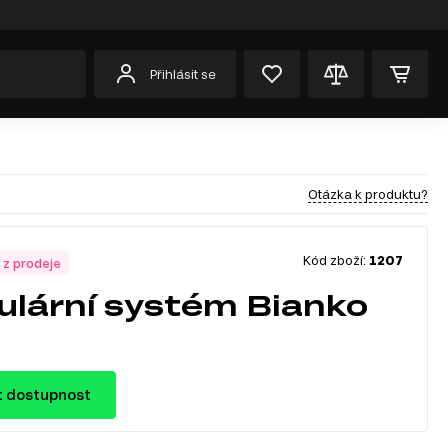
Přihlásit se
Otázka k produktu?
Kód zboží:
1207
 z prodeje
lární systém Bianko
t dostupnost