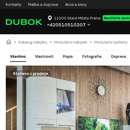
Kontakty
Platba a doprava
Akce a slevy
11000 Staré Město Praha
Navštivte obch
+420510510207
Katalog nábytku
Modulární nábytek
Modulární systémy
Všechno
Vlastnosti
Popis
Fotografie
Doprava
Staženo z prodeje