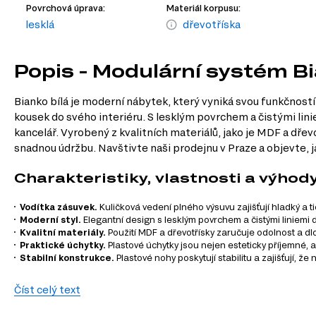
Povrchová úprava:
Materiál korpusu:
lesklá
dřevotříska
Popis - Modulární systém Bi
Bianko bílá je moderní nábytek, který vyniká svou funkčností 
kousek do svého interiéru. S lesklým povrchem a čistými linie
kancelář. Vyrobený z kvalitních materiálů, jako je MDF a dře
snadnou údržbu. Navštivte naši prodejnu v Praze a objevte, 
Charakteristiky, vlastnosti a výhod
Vodítka zásuvek.
Kuličková vedení plného výsuvu zajišťují hladký a t
Moderní styl.
Elegantní design s lesklým povrchem a čistými liniemi
Kvalitní materiály.
Použití MDF a dřevotřísky zaručuje odolnost a dl
Praktické úchytky.
Plastové úchytky jsou nejen esteticky příjemné, a
Stabilní konstrukce.
Plastové nohy poskytují stabilitu a zajišťují, ž
Informace o sérii nábytku
Číst celý text
Bianko bílá je součástí modulového systému, který se sklád