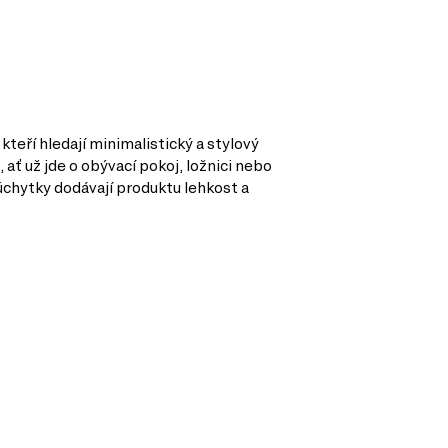
teří hledají minimalistický a stylový
ať už jde o obývací pokoj, ložnici nebo
 úchytky dodávají produktu lehkost a
o vybavení vašeho domova. Můžete vybírat z