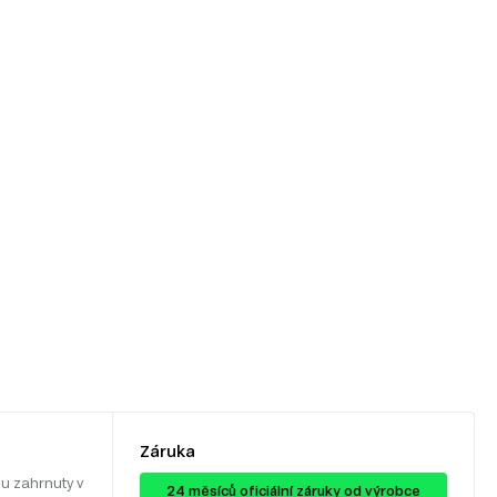
Záruka
u zahrnuty v
24 ​​​​měsíců oficiální záruky od výrobce