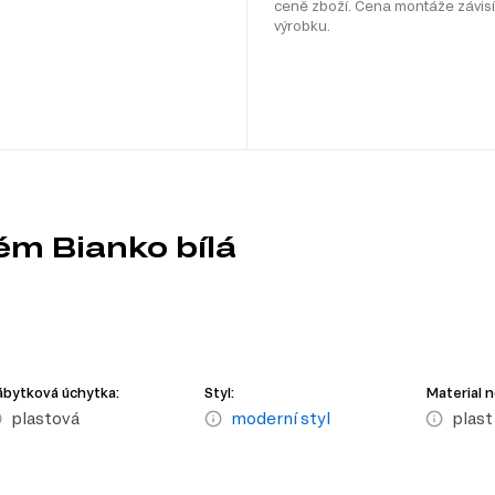
ceně zboží. Cena montáže závisí
výrobku.
ém Bianko bílá
bytková úchytka:
Styl:
Material 
plastová
moderní styl
plast