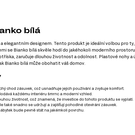
anko bílá
a elegantním designem. Tento produkt je ideální volbou pro ty, k
mi se Bianko bílá skvěle hodí do jakéhokoli moderního prostoru, 
votříska, zaručuje dlouhou životnost a odolnost. Plastové nohy a
jak Bianko bílá může obohatit váš domov.
y
ichý chod zásuvek, což usnadňuje jejich používání a zvyšuje komfort.
 dodává každému interiéru šmrnc a moderní vzhled.
ouhou životnost, což znamená, že investice do tohoto produktu se vyplatí.
le také snadno se udržují a zajišťují pohodlné otevírání zásuvek.
e nábytek bude pevně stát na jakémkoli povrchu.
á z 15 produktů. Tento systém nabízí širokou škálu možností pr