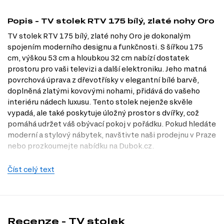
Popis - TV stolek RTV 175 bílý, zlaté nohy Oro
TV stolek RTV 175 bílý, zlaté nohy Oro je dokonalým
spojením moderního designu a funkčnosti. S šířkou 175
cm, výškou 53 cm a hloubkou 32 cm nabízí dostatek
prostoru pro vaši televizi a další elektroniku. Jeho matná
povrchová úprava z dřevotřísky v elegantní bílé barvě,
doplněná zlatými kovovými nohami, přidává do vašeho
interiéru nádech luxusu. Tento stolek nejenže skvěle
vypadá, ale také poskytuje úložný prostor s dvířky, což
pomáhá udržet váš obývací pokoj v pořádku. Pokud hledáte
moderní a stylový nábytek, navštivte naši prodejnu v Praze
nebo prozkoumejte nabídku na Dubok.cz.
Dostupné modifikace produktu
Číst celý text
TV stolek RTV 175 je dostupný v několika atraktivních
dekorech:
zlatý kov / černá.
zlatý kov / bílá.
Recenze - TV stolek