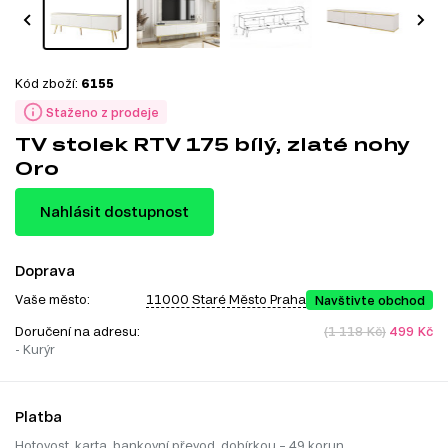
Kód zboží:
6155
Staženo z prodeje
TV stolek RTV 175 bílý, zlaté nohy
Oro
Nahlásit dostupnost
Doprava
Vaše město:
11000 Staré Město Praha
Navštivte obchod
Doručení na adresu:
(1 118 Kč)
499 Kč
- Kurýr
Platba
Hotovost, karta, bankovní převod, dobírkou – 49 korun.