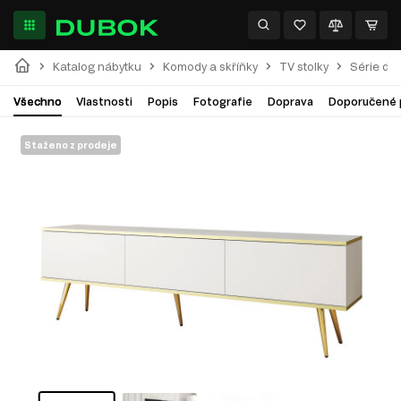
Katalog nábytku
Komody a skříňky
TV stolky
Série do
Všechno
Vlastnosti
Popis
Fotografie
Doprava
Doporučené 
Staženo z prodeje