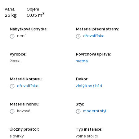
Váha
Objem
3
25 kg
0.05 m
Nábytková úchytka:
Materiál přední strany:
není
dřevotříska
Výrobce:
Povrchová úprava:
Piaski
matná
Materiál korpusu:
Dekor:
dřevotříska
zlatý kov / bílá
Material nohou:
Styl:
kovové
moderní styl
Úložný prostor:
Typ instalace:
s dvířky
volně stojící