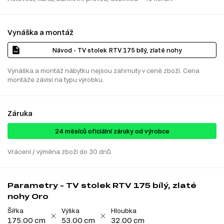
Vynáška a montáž
Návod - TV stolek RTV 175 bílý, zlaté nohy
Vynáška a montáž nábytku nejsou zahrnuty v ceně zboží. Cena
montáže závisí na typu výrobku.
Záruka
24 ​​​​měsíců oficiální záruky od výrobce
Vrácení / výměna zboží do 30 dnů
Parametry - TV stolek RTV 175 bílý, zlaté
nohy Oro
Šířka
Výška
Hloubka
175.00 cm
53.00 cm
32.00 cm