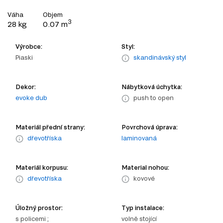
Váha
Objem
3
28 kg
0.07 m
Výrobce:
Styl:
Piaski
skandinávský styl
Dekor:
Nábytková úchytka:
evoke dub
push to open
Materiál přední strany:
Povrchová úprava:
dřevotříska
laminovaná
Materiál korpusu:
Material nohou:
dřevotříska
kovové
Úložný prostor:
Typ instalace:
s policemi ;
volně stojící