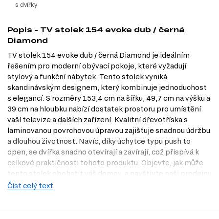
s dvířky
Popis - TV stolek 154 evoke dub / černá
Diamond
TV stolek 154 evoke dub / černá Diamond je ideálním
řešením pro moderní obývací pokoje, které vyžadují
stylový a funkční nábytek. Tento stolek vyniká
skandinávským designem, který kombinuje jednoduchost
s elegancí. S rozměry 153,4 cm na šířku, 49,7 cm na výšku a
39 cm na hloubku nabízí dostatek prostoru pro umístění
vaší televize a dalších zařízení. Kvalitní dřevotříska s
laminovanou povrchovou úpravou zajišťuje snadnou údržbu
a dlouhou životnost. Navíc, díky úchytce typu push to
open, se dvířka snadno otevírají a zavírají, což přispívá k
celkové praktičnosti tohoto produktu. Objevte, jak může
tento stolek obohatit váš domov, a navštivte naši prodejnu
v Praze na Dubok.cz.
Číst celý text
Charakteristiky, vlastnosti a výhody
Styl skandinávského designu.
Vytváří příjemnou a moderní