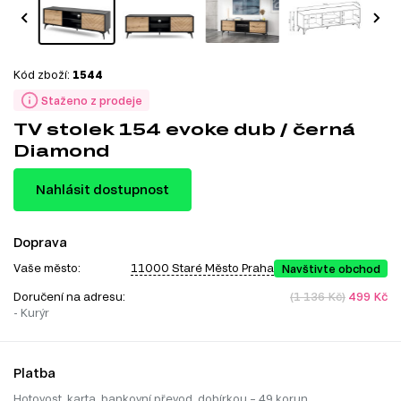
Kód zboží:
1544
Staženo z prodeje
TV stolek 154 evoke dub / černá
Diamond
Nahlásit dostupnost
Doprava
Vaše město:
11000 Staré Město Praha
Navštivte obchod
Doručení na adresu:
(1 136 Kč)
499 Kč
- Kurýr
Platba
Hotovost, karta, bankovní převod, dobírkou – 49 korun.