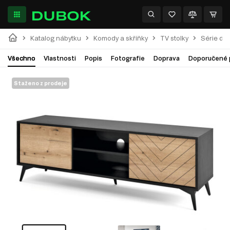
Katalog nábytku
Komody a skříňky
TV stolky
Série do
Všechno
Vlastnosti
Popis
Fotografie
Doprava
Doporučené 
Staženo z prodeje