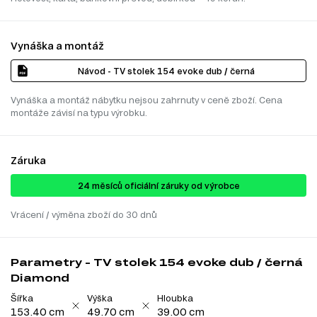
Vynáška a montáž
Návod - TV stolek 154 evoke dub / černá
Vynáška a montáž nábytku nejsou zahrnuty v ceně zboží. Cena
montáže závisí na typu výrobku.
Záruka
24 ​​​​měsíců oficiální záruky od výrobce
Vrácení / výměna zboží do 30 dnů
Parametry - TV stolek 154 evoke dub / černá
Diamond
Šířka
Výška
Hloubka
153.40 cm
49.70 cm
39.00 cm