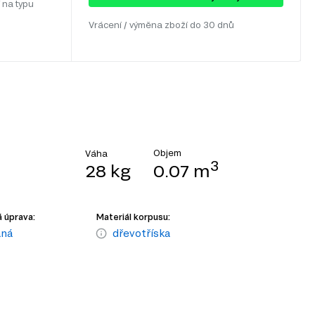
 na typu
Vrácení / výměna zboží do 30 dnů
Objem
Váha
3
28 kg
0.07 m
 úprava:
Materiál korpusu:
aná
dřevotříska