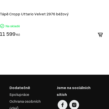
bytku, i když není ze stejné řady. Měl by být
nkčně. Nezapomeňte na přirozenost materiálů,
Tápě Cropp Uttario Velvet 2976 béžový
P
Na skladě
11 599
1
Kč
Dodatečně
Jsme na sociálních
Spolupráce
sítích
Ochrana osobních
údajů