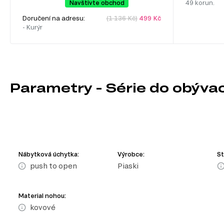
Navštivte obchod
49 korun.
Doručení na adresu:
(1 136 Kč)
499 Kč
- Kurýr
Parametry - Série do obýva
Nábytková úchytka:
Výrobce:
St
push to open
Piaski
Material nohou:
kovové