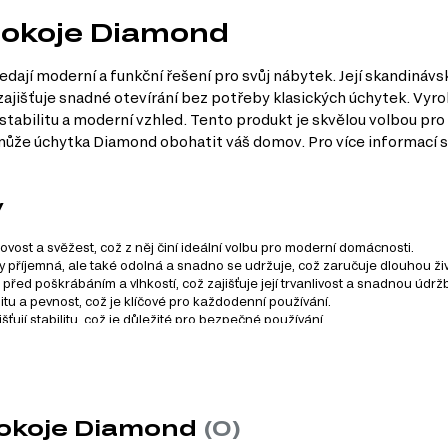
 pokoje Diamond
ají moderní a funkční řešení pro svůj nábytek. Její skandinávský
jišťuje snadné otevírání bez potřeby klasických úchytek. Vyrob
tabilitu a moderní vzhled. Tento produkt je skvělou volbou pro t
k může úchytka Diamond obohatit váš domov. Pro více informací 
y
vost a svěžest, což z něj činí ideální volbu pro moderní domácnosti.
ky příjemná, ale také odolná a snadno se udržuje, což zaručuje dlouhou ži
řed poškrábáním a vlhkostí, což zajišťuje její trvanlivost a snadnou údrž
litu a pevnost, což je klíčové pro každodenní používání.
ťují stabilitu, což je důležité pro bezpečné používání.
írání bez nutnosti úchytek, což přispívá k minimalistickému vzhledu a po
kládá z 11 různých produktů. Tento systém zahrnuje různé kate
pokoje Diamond
(0)