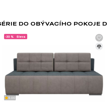
ÉRIE DO OBÝVACÍHO POKOJE 
SKANDINÁVSKÝ STY
-30 %
Sleva
Skandinávský styl oceňuje útulnost — je 
stejně jako důraz na individuální, ale prom
cestu, která vám umožňuje žít podle prin
znamená „tak akorát“ – nic by nemělo být
jemným barvám se budete vždy cítit jako d
Skandinávská láska k přírodě, lesům a loukám se 
nábytku — formy a design jsou jednoduché a pr
minimum dekoru a jeden výrazný prvek uspořádá
koberce se vzory, obrazy, vázy, doplňky ve vik
Skandinávský styl je vždy spojen s čistým vzdu
vyznačuje množstvím přirozeného světla, nejlé
5.00
barva je bílá, možné jsou všechny její odstíny. 
růžová, modrá, šedá, zelená a oranžová bude id