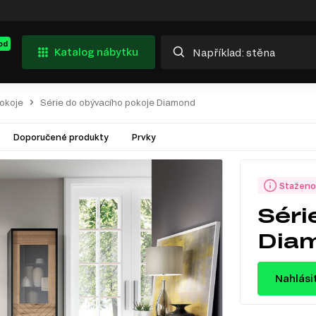
od
Katalog nábytku
pokoje
Série do obývacího pokoje Diamond
Doporučené produkty
Prvky
Staženo
Séri
Dia
Nahlási