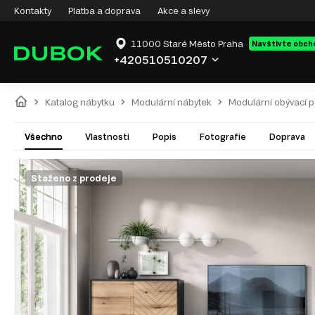
Kontakty
Platba a doprava
Akce a slevy
11000 Staré Město Praha
Navštivte obch
+420510510207
Katalog nábytku
Modulární nábytek
Modulární obývací 
Všechno
Vlastnosti
Popis
Fotografie
Doprava
Staženo z prodeje