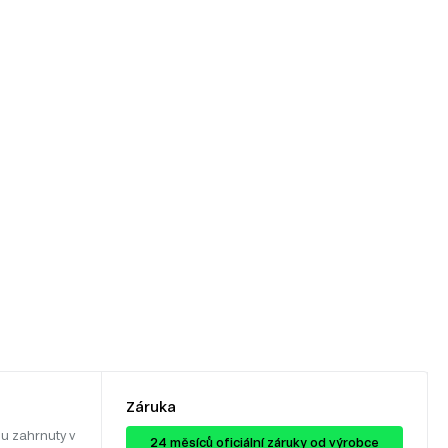
Záruka
u zahrnuty v
24 ​​​​měsíců oficiální záruky od výrobce