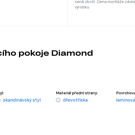
ceně zboží. Cena montáže závisí
výrobku.
cího pokoje Diamond
yl:
Materiál přední strany:
Povrchová
skandinávský styl
dřevotříska
laminov