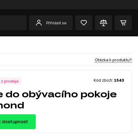
Přihlásit se
Otázka k produktu?
Kód zboží:
1543
 z prodeje
e do obývacího pokoje
mond
t dostupnost