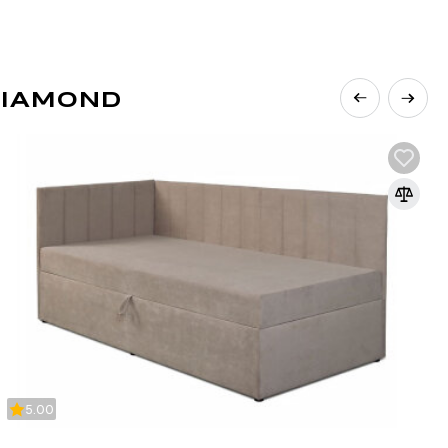
DIAMOND
L
to především funkčnost a jednoduchost,
yšlené akcenty. Jedná se o zlatou střední
cipu švédské rovnováhy „lagom“, což doslova
 málo ani moc. Díky přírodním materiálům a
oma. Interiér se vyznačuje:
odráží i v interiéru. Tato vášeň se odráží v
ůhledné a vždy je doplňuje funkce;
ní v místnosti. Design může být doplněn o
ingském stylu, ručně vyráběné dřevěné předměty;
chem a svěžím prostorem, tato atmosféra se
pe s panoramatickými okny a volným prostorem;
5.00
Můžete jej zkombinovat s pastelovými tóny. Jemná
eální;