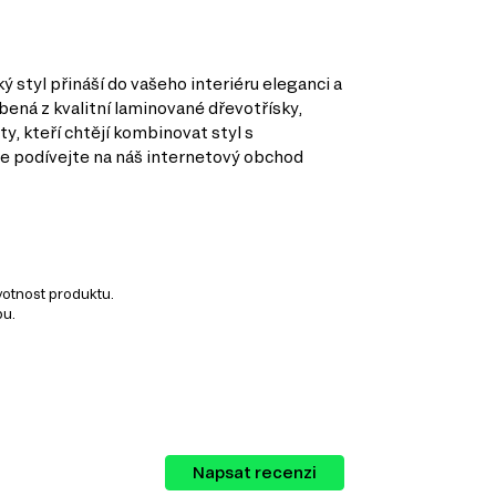
 styl přináší do vašeho interiéru eleganci a
ená z kvalitní laminované dřevotřísky,
y, kteří chtějí kombinovat styl s
se podívejte na náš internetový obchod
votnost produktu.
bu.
hodlí.
gorie, které vám umožňují vytvořit
Napsat recenzi