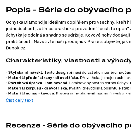
Popis - Série do obývacího
Úchytka Diamond je ideálním doplňkem pro všechny, kteří hled
jednoduchost, zatímco praktické provedení "push to open" za
úchytka je odolná a snadno se udržuje. Kovové nohy dodávají s
praktičností. Navštivte naši prodejnu v Praze a objevte, ja
Dubok.cz.
Charakteristiky, vlastnosti a výhod
Styl skandinávský.
Tento design přináší do vašeho interiéru nadčaso
Materiál přední strany - dřevotříska.
Dřevotříska je nejen estetic
Povrchová úprava - laminovaná.
Laminovaný povrch chrání úchytku p
Materiál korpusu - dřevotříska.
Kvalitní dřevotříska poskytuje stabi
Materiál nohou - kovové.
Kovové nohy přidávají moderní prvek a zajiš
Funkce "push to open".
Tato inovativní funkce umožňuje snadné otev
Číst celý text
Informace o sérii nábytku
Úchytka Diamond je součástí modulového systému, který se s
Recenze - Série do obývacího 
harmonický a stylový interiér: