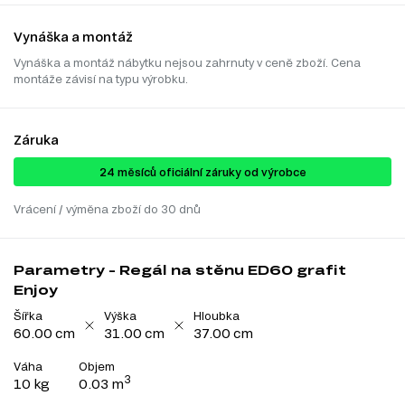
Vynáška a montáž
Vynáška a montáž nábytku nejsou zahrnuty v ceně zboží. Cena
montáže závisí na typu výrobku.
Záruka
24 ​​​​měsíců oficiální záruky od výrobce
Vrácení / výměna zboží do 30 dnů
Parametry - Regál na stěnu ED60 grafit
Enjoy
Šířka
Výška
Hloubka
60.00 cm
31.00 cm
37.00 cm
Váha
Objem
3
10 kg
0.03 m