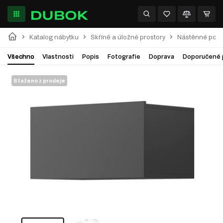
Katalog nábytku
Skříně a úložné prostory
Nástěnné polic
Všechno
Vlastnosti
Popis
Fotografie
Doprava
Doporučené 
Staženo z prodeje