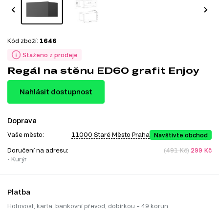
Kód zboží:
1646
Staženo z prodeje
Regál na stěnu ED60 grafit Enjoy
Nahlásit dostupnost
Doprava
Vaše město:
11000 Staré Město Praha
Navštivte obchod
Doručení na adresu:
(491 Kč)
299 Kč
- Kurýr
Platba
Hotovost, karta, bankovní převod, dobírkou – 49 korun.