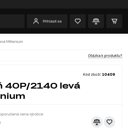
Přihlásit se
evá Millenium
Otázka k produktu?
Kód zboží:
10409
ň 40P/2140 levá
enium
oporučená cena výrobce
č