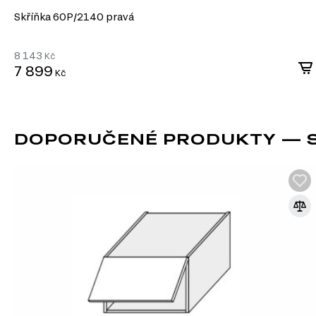
Skříňka 60P/2140 pravá
8 143
Kč
7 899
Kč
DOPORUČENÉ PRODUKTY — S