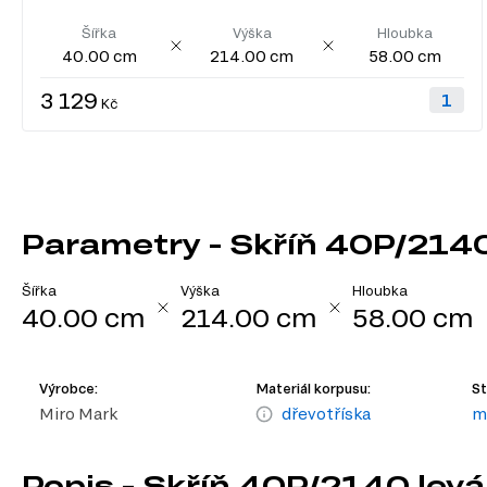
Šířka
Výška
Hloubka
40.00 cm
214.00 cm
58.00 cm
3 129
Kč
Parametry - Skříň 40P/2140
Šířka
Výška
Hloubka
40.00 cm
214.00 cm
58.00 cm
Výrobce:
Materiál korpusu:
St
Miro Mark
dřevotříska
m
Popis - Skříň 40P/2140 levá