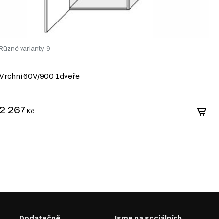
Různé varianty: 9
Vrchní 60V/900 1dveře
S
3
2 267
Kč
3
Dodatečně
Jsme na sociálních