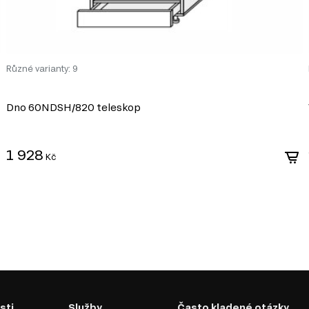
Různé varianty: 9
Dno 60NDSH/820 teleskop
1 928
Kč
sti
Služby
Často kladené otázky