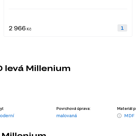
2 966
Kč
 levá Millenium
yl:
Povrchová úprava:
Materiál p
oderní
malovaná
MDF
 Millenium