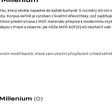
tku, který skvěle zapadne do každé kuchyně. S rozměry 40 cm na
 Korpus skříně je vyroben z kvalitní dřevotřísky, což zajišťuje 
ímco přední strana z MDF materiálu přispívá k modernímu stylu. 
odejnu v Praze a objevte, jak může Skříň 40P/2140 obohatit vaši
ivních modifikacích, které vám umožní přizpůsobit vzhled skří
y
eální pro menší kuchyně, kde je každý centimetr prostoru cenný.
 Millenium
(0)
líčové pro dlouhodobé používání skříně.
nuje s různými interiérovými styly.
tní vzhled a usnadňuje údržbu.