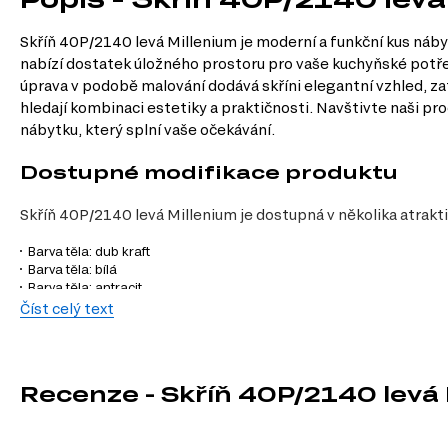
Skříň 40P/2140 levá Millenium je moderní a funkční kus náby
nabízí dostatek úložného prostoru pro vaše kuchyňské potřeby.
úprava v podobě malování dodává skříni elegantní vzhled, zat
hledají kombinaci estetiky a praktičnosti. Navštivte naši pr
nábytku, který splní vaše očekávání.
Dostupné modifikace produktu
Skříň 40P/2140 levá Millenium je dostupná v několika atrakt
Barva těla: dub kraft
Barva těla: bílá
Barva těla: antracit
Barva fasády: bílý lesk
Číst celý text
Charakteristiky, vlastnosti a výhod
Velikost.
S šířkou 40 cm, výškou 214 cm a hloubkou 58 cm je skříň id
Recenze - Skříň 40P/2140 levá
Materiál korpusu.
Dřevotříska zaručuje pevnost a stabilitu, což je k
Styl.
Moderní design skříně Millenium je nadčasový a snadno se kombi
Povrchová úprava.
Malovaná povrchová úprava dodává skříni elegan