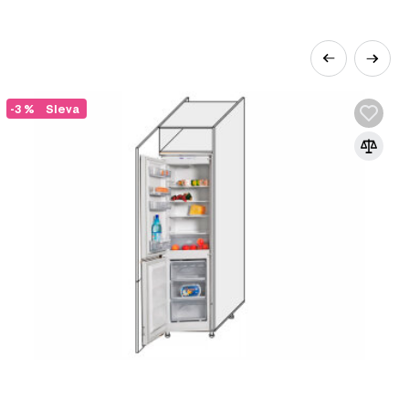
-3 %
Sleva
á z 146 produktů, které zahrnují:
lů v nábytkářském průmyslu. Vyrábí se z
lakem a teplotou za přidání speciálních
 používá k výrobě korpusového nábytku,