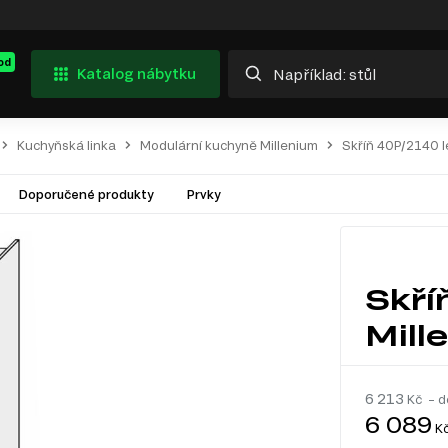
od
Katalog nábytku
Kuchyňská linka
Modulární kuchyně Millenium
Skříň 40P/2140 l
Doporučené produkty
Prvky
Skří
Mill
6 213
Kč – d
6 089
K