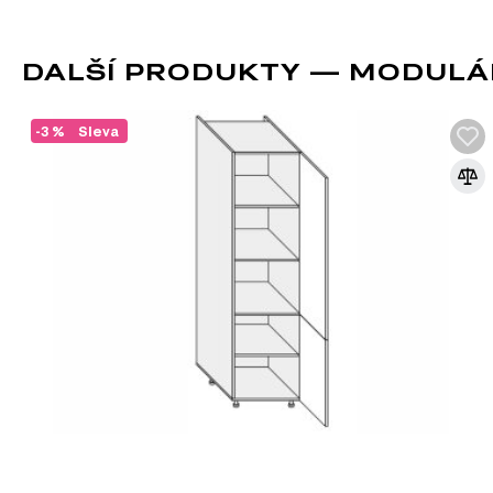
Materiál přední strany.
MDF materiál na přední straně skříně zajišťu
Informace o sestavě
DALŠÍ PRODUKTY — MODULÁ
Tento produkt je sestavou, která se skládá z následujících pr
-3 %
Sleva
Fasáda Skříň 40P LEVÁ 2140mm Millenium, 1 ks
Korpus Penal 40P 2140mm, 1 ks – 40.00 cm x 214.00 cm x 58.00 cm
Informace o sérii nábytku
Tento produkt je prvkem modulového systému (série nábytku
Spodní kuchyňské skříňky
Horní kuchyňské skříňky
Kuchyňské skřínky
Kuchyňské dvířka