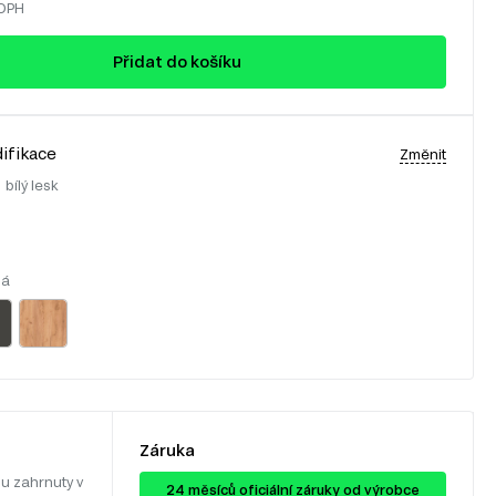
 DPH
Přidat do košíku
ifikace
Změnit
:
bílý lesk
lá
Záruka
u zahrnuty v
24 ​​​​měsíců oficiální záruky od výrobce