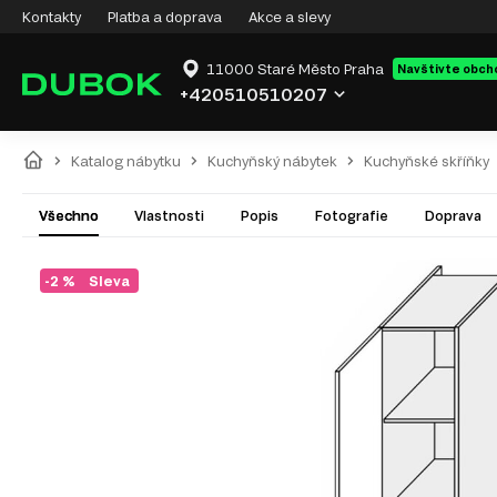
Kontakty
Platba a doprava
Akce a slevy
11000 Staré Město Praha
Navštivte obch
+420510510207
Katalog nábytku
Kuchyňský nábytek
Kuchyňské skříňky
Všechno
Vlastnosti
Popis
Fotografie
Doprava
-2 %
Sleva