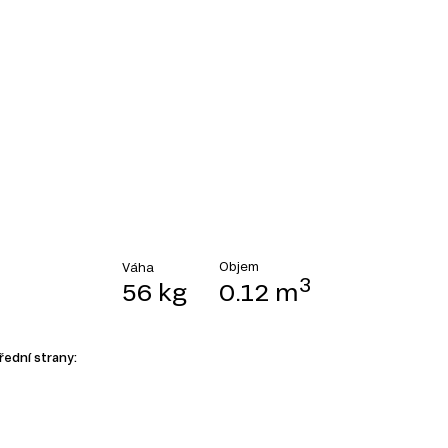
Objem
Váha
3
56 kg
0.12 m
řední strany: