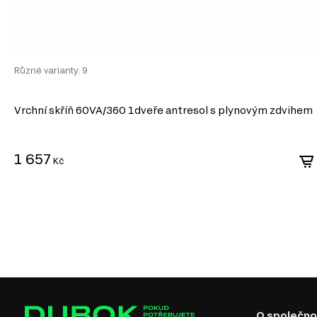
Různé varianty: 9
Vrchní skříň 60VA/360 1dveře antresol s plynovým zdvihem
1 657
Kč
O společno