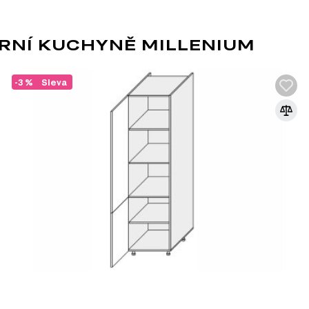
je odolnost a estetický vzhled, který potěší každého.
RNÍ KUCHYNĚ MILLENIUM
vků:
-3 %
Sleva
) Modulární kuchyně Millenium. Tento modulový systém se sklád
MDF
MDF je jedním z nejoblíbenějších materiá
dřevěných vláken lisováním pod vysokým t
pryskyřic. Díky svým vlastnostem se MDF