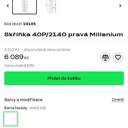
Kód zboží:
10105
Skříňka 40P/2140 pravá Millenium
6 213
Kč – doporučená cena výrobce
6 089
Kč
Cena včetně DPH
Přidat do košíku
Barvy a modifikace
Změnit
Barva fasády:
lesklý bílý