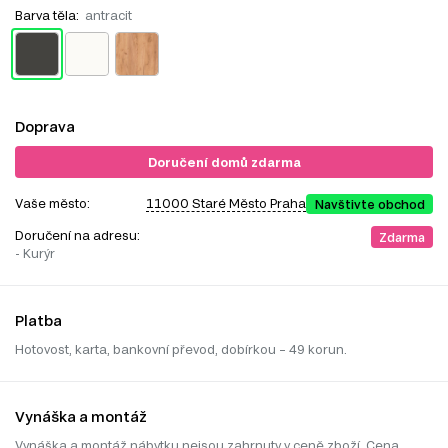
Barva těla:
antracit
Doprava
Doručení domů zdarma
Vaše město:
11000 Staré Město Praha
Navštivte obchod
Doručení na adresu:
Zdarma
- Kurýr
Platba
Hotovost, karta, bankovní převod, dobírkou – 49 korun.
Vynáška a montáž
Vynáška a montáž nábytku nejsou zahrnuty v ceně zboží. Cena