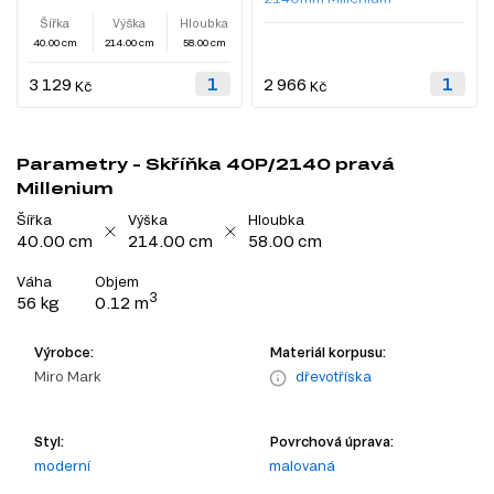
Šířka
Výška
Hloubka
40.00 cm
214.00 cm
58.00 cm
3 129
2 966
Kč
Kč
Parametry - Skříňka 40P/2140 pravá
Millenium
Šířka
Výška
Hloubka
40.00 cm
214.00 cm
58.00 cm
Váha
Objem
3
56 kg
0.12 m
Výrobce:
Materiál korpusu:
Miro Mark
dřevotříska
Styl:
Povrchová úprava:
moderní
malovaná