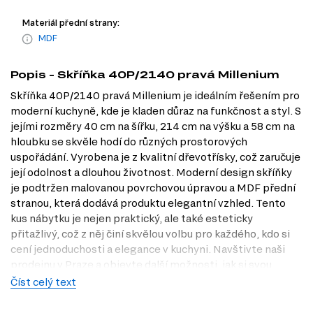
Materiál přední strany:
MDF
Popis - Skříňka 40P/2140 pravá Millenium
Skříňka 40P/2140 pravá Millenium je ideálním řešením pro
moderní kuchyně, kde je kladen důraz na funkčnost a styl. S
jejími rozměry 40 cm na šířku, 214 cm na výšku a 58 cm na
hloubku se skvěle hodí do různých prostorových
uspořádání. Vyrobena je z kvalitní dřevotřísky, což zaručuje
její odolnost a dlouhou životnost. Moderní design skříňky
je podtržen malovanou povrchovou úpravou a MDF přední
stranou, která dodává produktu elegantní vzhled. Tento
kus nábytku je nejen praktický, ale také esteticky
přitažlivý, což z něj činí skvělou volbu pro každého, kdo si
cení jednoduchosti a elegance v kuchyni. Navštivte naši
prodejnu v Praze a objevte další možnosti, jak si svou
kuchyni vylepšit.
Číst celý text
Dostupné modifikace produktu