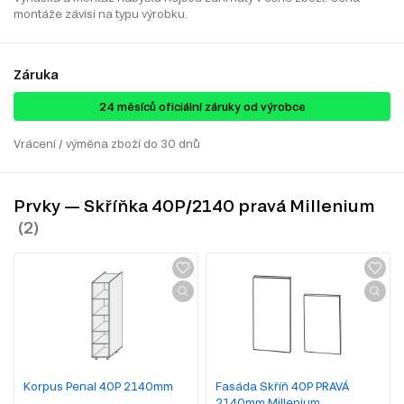
montáže závisí na typu výrobku.
Záruka
24 ​​​​měsíců oficiální záruky od výrobce
Vrácení / výměna zboží do 30 dnů
Prvky — Skříňka 40P/2140 pravá Millenium
Korpus Penal 40P 2140mm
Fasáda Skříň 40P PRAVÁ
2140mm Millenium