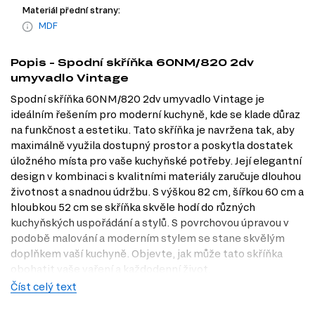
Materiál přední strany:
MDF
Popis - Spodní skříňka 60NМ/820 2dv
umyvadlo Vintage
Spodní skříňka 60NМ/820 2dv umyvadlo Vintage je
ideálním řešením pro moderní kuchyně, kde se klade důraz
na funkčnost a estetiku. Tato skříňka je navržena tak, aby
maximálně využila dostupný prostor a poskytla dostatek
úložného místa pro vaše kuchyňské potřeby. Její elegantní
design v kombinaci s kvalitními materiály zaručuje dlouhou
životnost a snadnou údržbu. S výškou 82 cm, šířkou 60 cm a
hloubkou 52 cm se skříňka skvěle hodí do různých
kuchyňských uspořádání a stylů. S povrchovou úpravou v
podobě malování a moderním stylem se stane skvělým
doplňkem vaší kuchyně. Objevte, jak může tato skříňka
obohatit vaše vaření a každodenní život.
Číst celý text
Dostupné modifikace produktu