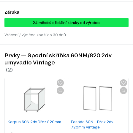
Záruka
24 ​​​​měsíců oficiální záruky od výrobce
Vrácení / výměna zboží do 30 dnů
Prvky — Spodní skříňka 60NМ/820 2dv
umyvadlo Vintage
Korpus 60N 2dv Dřez 820mm
Fasáda 60N + Dřez 2dv
720mm Vintage