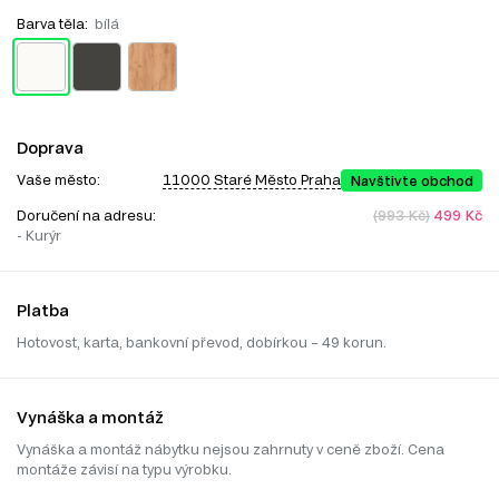
Barva těla:
bílá
Doprava
Vaše město:
11000 Staré Město Praha
Navštivte obchod
Doručení na adresu:
(993 Kč)
499 Kč
- Kurýr
Platba
Hotovost, karta, bankovní převod, dobírkou – 49 korun.
Vynáška a montáž
Vynáška a montáž nábytku nejsou zahrnuty v ceně zboží. Cena
montáže závisí na typu výrobku.