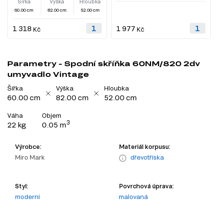
Šířka
Výška
Hloubka
60.00 cm
82.00 cm
52.00 cm
1 318
1 977
Kč
Kč
Parametry - Spodní skříňka 60NМ/820 2dv
umyvadlo Vintage
Šířka
Výška
Hloubka
60.00 cm
82.00 cm
52.00 cm
Váha
Objem
3
22 kg
0.05 m
Výrobce:
Materiál korpusu:
Miro Mark
dřevotříska
Styl:
Povrchová úprava:
moderní
malovaná