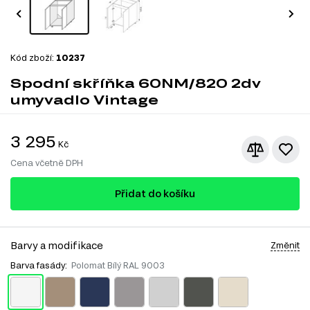
Kód zboží:
10237
Spodní skříňka 60NМ/820 2dv
umyvadlo Vintage
3 295
Kč
Cena včetně DPH
Přidat do košíku
Barvy a modifikace
Změnit
Barva fasády:
Polomat Bílý RAL 9003