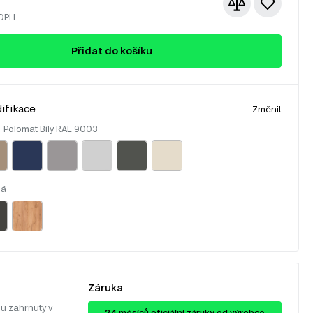
 DPH
Přidat do košíku
ifikace
Změnit
:
Polomat Bílý RAL 9003
lá
Záruka
u zahrnuty v
24 ​​​​měsíců oficiální záruky od výrobce