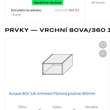
Navštivte obchod
49 korun.
Doručení na adresu:
(919 Kč)
499 Kč
- Kurýr
PRVKY — VRCHNÍ 80VA/360
Korpus 80V 1dv Antresol Plynová pružina 360mm
Šířka
Výška
Hloubka