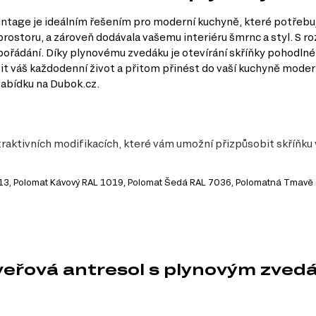
age je ideálním řešením pro moderní kuchyně, které potřebují 
rostoru, a zároveň dodávala vašemu interiéru šmrnc a styl. S ro
ořádání. Díky plynovému zvedáku je otevírání skříňky pohodlné 
it váš každodenní život a přitom přinést do vaší kuchyně modern
 nabídku na Dubok.cz.
traktivních modifikacích, které vám umožní přizpůsobit skříňku
1013, Polomat Kávový RAL 1019, Polomat Šedá RAL 7036, Polomatná Tmav
y
 což prodlužuje životnost skříňky.
vá mu na eleganci.
veřová antresol s plynovým zve
é usnadňuje údržbu a čištění.
erý je příjemný na pohled a dotek.
ož šetří čas a zvyšuje komfort používání.
tivní využití prostoru v kuchyni.