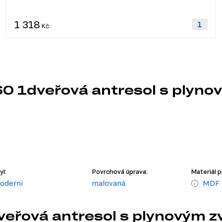
1 318
Kč
60 1dveřová antresol s plyn
yl:
Povrchová úprava:
Materiál p
oderní
malovaná
MDF
dveřová antresol s plynovým 