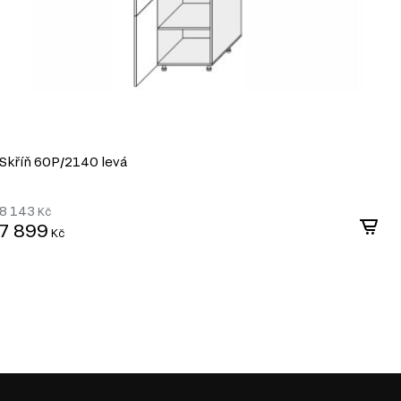
Skříň 60P/2140 levá
S
8 143
8
Kč
7 899
7
Kč