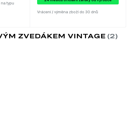
 na typu
Vrácení / výměna zboží do 30 dnů
OVÝM ZVEDÁKEM VINTAGE