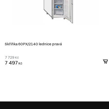
Skříňka 60PХ/2140 lednice pravá
7 729
Kč
7 497
Kč