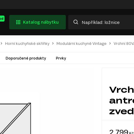
od
Katalog nábytku
Horní kuchyňské skříňky
Modulární kuchyně Vintage
Vrchní 80V
Doporučené produkty
Prvky
Vrch
antr
zved
2 799
Kč