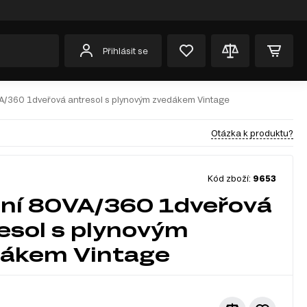
Přihlásit se
A/360 1dveřová antresol s plynovým zvedákem Vintage
Otázka k produktu?
Kód zboží:
9653
ní 80VA/360 1dveřová
esol s plynovým
ákem Vintage