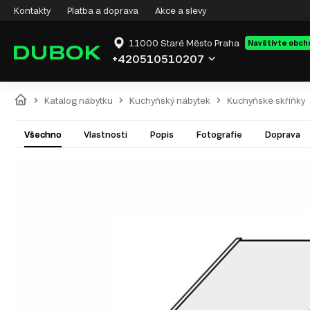
Kontakty
Platba a doprava
Akce a slevy
11000 Staré Město Praha
Navštivte obch
+420510510207
Katalog nábytku
Kuchyňský nábytek
Kuchyňské skříňky
Všechno
Vlastnosti
Popis
Fotografie
Doprava