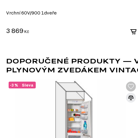
Vrchní 60V/900 1dveře
3 869
Kč
DOPORUČENÉ PRODUKTY — V
PLYNOVÝM ZVEDÁKEM VINTA
-3 %
Sleva