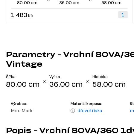
80.00 cm
36.00 cm
58.00 cm
1 483
Kč
Parametry - Vrchní 80VA/3
Vintage
Šířka
Výška
Hloubka
80.00 cm
36.00 cm
58.00 cm
Výrobce:
Materiál korpusu:
St
Miro Mark
dřevotříska
m
Popis - Vrchní 80VA/360 1