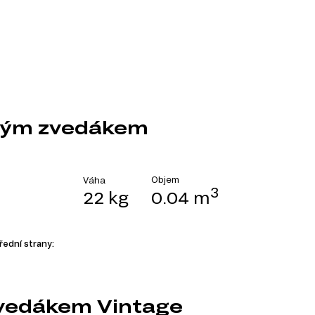
ovým zvedákem
Objem
Váha
3
22 kg
0.04 m
řední strany:
zvedákem Vintage