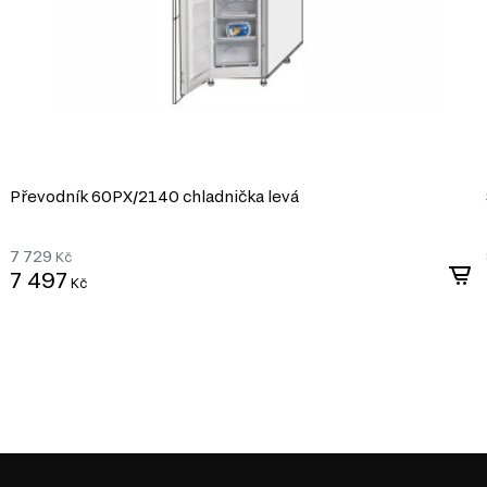
Převodník 60PХ/2140 chladnička levá
7 729
Kč
7 497
Kč