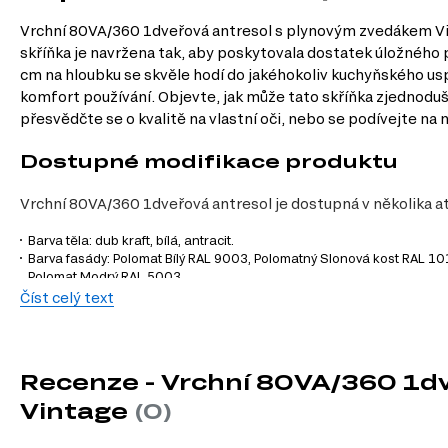
Vrchní 80VA/360 1dveřová antresol s plynovým zvedákem Vint
skříňka je navržena tak, aby poskytovala dostatek úložného p
cm na hloubku se skvěle hodí do jakéhokoliv kuchyňského usp
komfort používání. Objevte, jak může tato skříňka zjednoduš
přesvědčte se o kvalitě na vlastní oči, nebo se podívejte na
Dostupné modifikace produktu
Vrchní 80VA/360 1dveřová antresol je dostupná v několika a
Barva těla: dub kraft, bílá, antracit.
Barva fasády: Polomat Bílý RAL 9003, Polomatný Slonová kost RAL 
Polomat Modrý RAL 5003.
Číst celý text
Charakteristiky, vlastnosti a výhod
Materiál korpusu.
Dřevotříska zajišťuje vysokou odolnost a stabilitu,
Styl.
Moderní design skříňky se hodí do jakéhokoliv interiéru a přidá
Recenze - Vrchní 80VA/360 1d
Povrchová úprava.
Malovaná úprava nejenže vypadá skvěle, ale tak
Vintage
(0)
Materiál přední strany.
MDF poskytuje hladký a estetický povrch, kt
Praktický plynový zvedák.
Otevírání skříňky je snadné a pohodlné, c
Rozměry.
S velikostí 80 cm x 36 cm x 58 cm je skříňka ideální pro efek