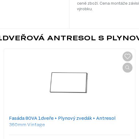
ceně zboží. Cena montáže závisí
výrobku.
 1DVEŘOVÁ ANTRESOL S PLYN
Fasáda 80VA 1dveře + Plynový zvedák + Antresol
360mm Vintage