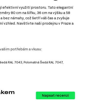
efektivní využití prostoru. Tato elegantní
změry 80 cm na šířku, 36 cm na výšku a 58
a bez námahy, což šetří váš čas a zvyšuje
í vzhled. Navštivte naši prodejnu v Praze a
 vašim potřebám a vkusu:
ě šedá RAL 7043, Polomatná Šedá RAL 7047,
dákem
Napsat recenzi