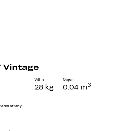
 Vintage
Objem
Váha
3
28 kg
0.04 m
řední strany: