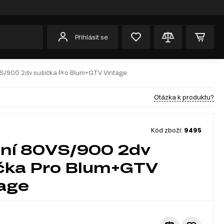
Přihlásit se
S/900 2dv sušička Pro Blum+GTV Vintage
Otázka k produktu?
Kód zboží:
9495
ní 80VS/900 2dv
čka Pro Blum+GTV
age