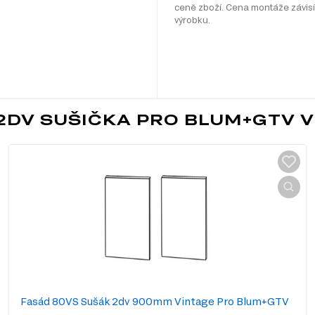
ceně zboží. Cena montáže závisí
výrobku.
2DV SUŠIČKA PRO BLUM+GTV 
Fasád 80VS Sušák 2dv 900mm Vintage Pro Blum+GTV