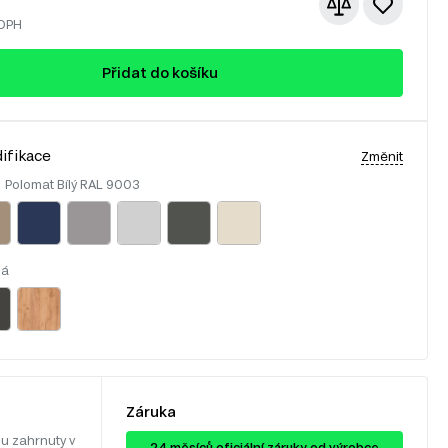
 DPH
Přidat do košíku
ifikace
Změnit
:
Polomat Bílý RAL 9003
lá
Záruka
u zahrnuty v
24 ​​​​měsíců oficiální záruky od výrobce