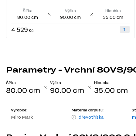
Šířka
Výška
Hloubka
80.00 cm
90.00 cm
35.00 cm
4 529
Kč
Parametry - Vrchní 80VS/9
Šířka
Výška
Hloubka
80.00 cm
90.00 cm
35.00 cm
Výrobce:
Materiál korpusu:
St
Miro Mark
dřevotříska
m