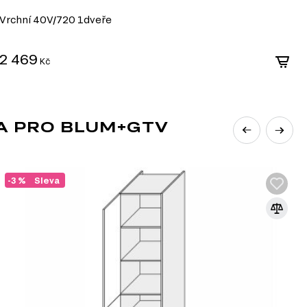
Vrchní 40V/720 1dveře
V
2 469
2
Kč
A PRO BLUM+GTV
-3 %
Sleva