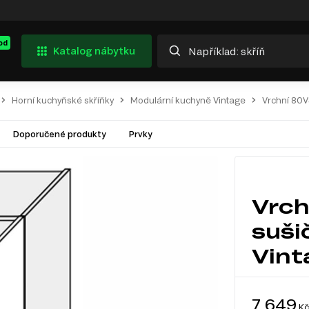
od
Katalog nábytku
Horní kuchyňské skříňky
Modulární kuchyně Vintage
Vrchní 80V
Doporučené produkty
Prvky
Vrch
suši
Vint
7 649
Kč