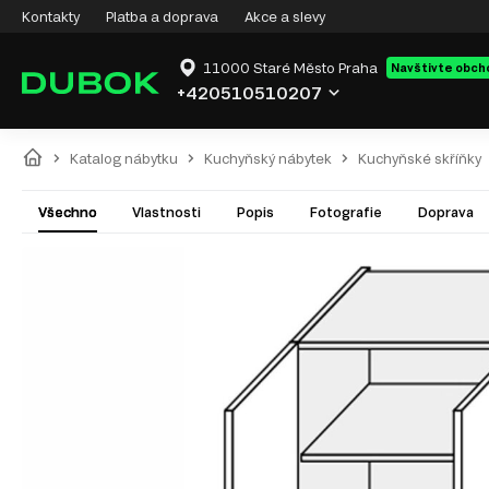
Kontakty
Platba a doprava
Akce a slevy
11000 Staré Město Praha
Navštivte obch
+420510510207
Katalog nábytku
Kuchyňský nábytek
Kuchyňské skříňky
Všechno
Vlastnosti
Popis
Fotografie
Doprava