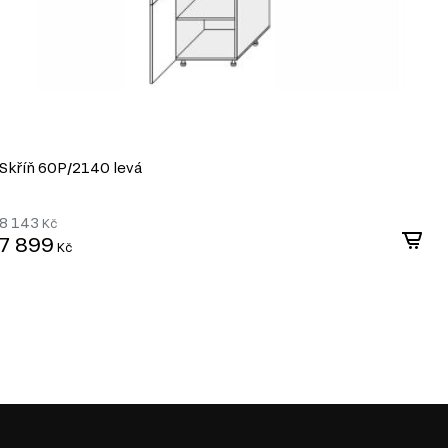
Skříň 60P/2140 levá
S
8 143
8
Kč
7 899
7
Kč