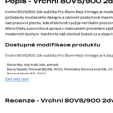
Popis - Vrchní 80VS/900 2
Vrchní 80VS/900 2dv sušička Pro Blum+Rejs Vintage je modern
požadavky současného designu a zároveň poskytoval maximální
nad pracovní plochu, kde efektivně využije vertikální prost
dřevotřísky a povrchová úprava v malovaném provedení zajiš
moderních kuchyní. Navštivte náš obchod Dubok.cz a objevte
Dostupné modifikace produktu
Vrchní 80VS/900 2dv sušička Pro Blum+Rejs Vintage je k disp
Barva těla: dub kraft, bílá, antracit.
Barva fasády: Polomat Bílý RAL 9003, Polomatný Slonová kost RAL 
Polomat Modrý RAL 5003.
Číst celý text
Charakteristiky, vlastnosti a výhod
Velikost.
S šířkou 80 cm, výškou 90 cm a hloubkou 35 cm je skříňka id
Materiál korpusu.
Dřevotříska zajišťuje vysokou odolnost a stabilitu,
Recenze - Vrchní 80VS/900 2d
Styl.
Moderní design skříňky skvěle zapadne do jakéhokoli interiéru
Povrchová úprava.
Malovaná úprava usnadňuje údržbu a čištění, což š
Materiál přední strany.
MDF přední strana přináší elegantní vzhled 