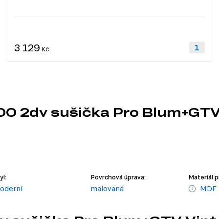
3 129
Kč
00 2dv sušička Pro Blum+GTV
yl:
Povrchová úprava:
Materiál p
oderní
malovaná
MDF