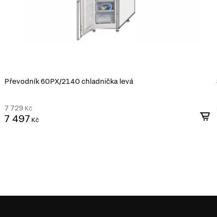
Převodník 60PХ/2140 chladnička levá
7 729
Kč
7 497
Kč