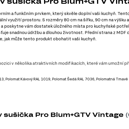
dv sušička Pro Blum+GTV Vin
ím a funkčním prvkem, který skvěle doplní vaši kuchyň. Tento 
 využití prostoru. S rozměry 80 cm na šířku, 90 cm na výšku a 
or a poskytne vám dostatek úložného místa pro kuchyňské potřeby
ťuje snadnou údržbu a dlouhou životnost. Přední strana z MDF d
, jak může tento produkt obohatit vaši kuchyň.
ozici v několika atraktivních modifikacích, které vám umožní p
1013, Polomat Kávový RAL 1019, Polomat Šedá RAL 7036, Polomatná Tmav
y
eální pro menší i střední kuchyně, kde efektivně využije prostor.
 což prodlužuje životnost skříňky.
v sušička Pro Blum+GTV Vintage
(
 a dodá mu na eleganci.
etří váš čas a úsilí.
a zajišťuje vysokou kvalitu povrchu.