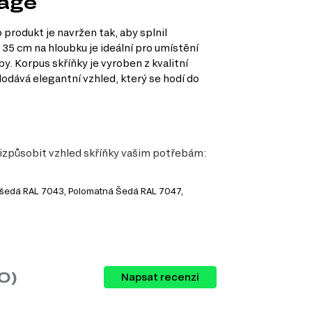
tage
produkt je navržen tak, aby splnil
35 cm na hloubku je ideální pro umístění
. Korpus skříňky je vyroben z kvalitní
odává elegantní vzhled, který se hodí do
řizpůsobit vzhled skříňky vašim potřebám:
ě šedá RAL 7043, Polomatná Šedá RAL 7047,
0)
Napsat recenzi