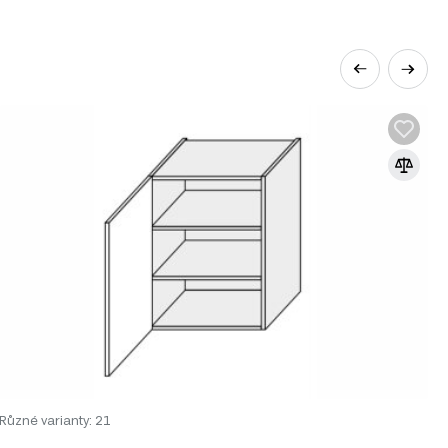
31 produktů, které zahrnují různé
Různé varianty: 21
R