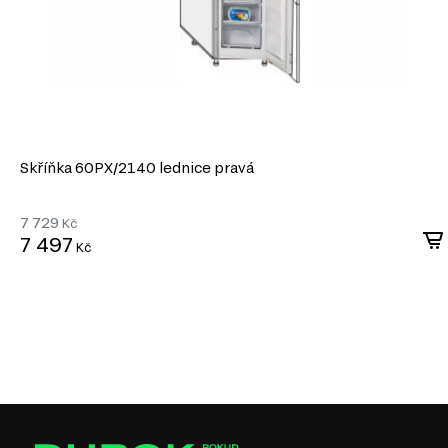
Skříňka 60PХ/2140 lednice pravá
7 729
Kč
7 497
Kč