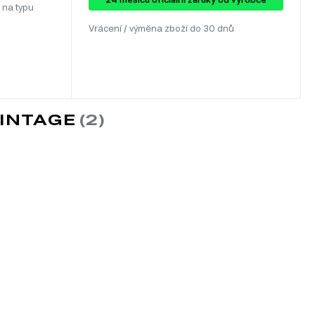
 na typu
Vrácení / výměna zboží do 30 dnů
VINTAGE