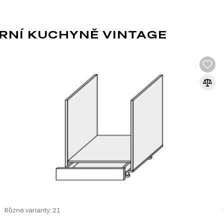
vků:
RNÍ KUCHYNĚ VINTAGE
2.00 cm
hyně Vintage, který zahrnuje celkem 231 produktů. Můžete si 
MDF
MDF je jedním z nejoblíbenějších materiá
dřevěných vláken lisováním pod vysokým t
pryskyřic. Díky svým vlastnostem se MDF
Různé varianty: 21
dvířek, dekorativních panelů a dalších int