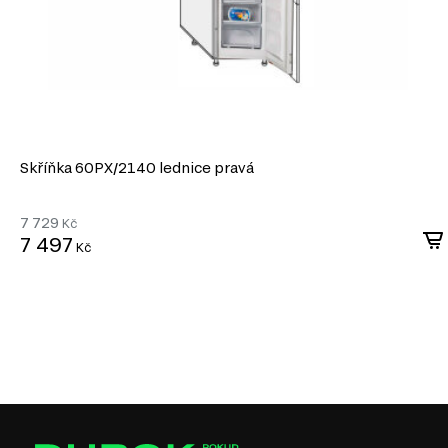
Skříňka 60PХ/2140 lednice pravá
7 729
Kč
7 497
Kč