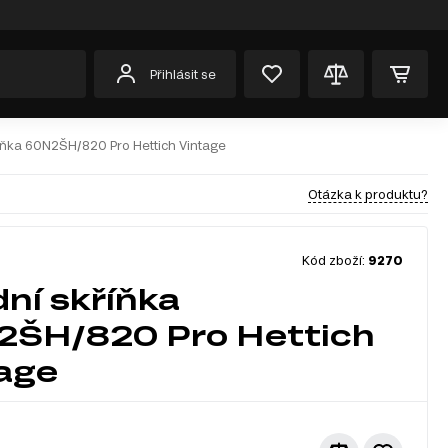
Přihlásit se
íňka 60N2ŠH/820 Pro Hettich Vintage
Otázka k produktu?
Kód zboží:
9270
ní skříňka
2ŠH/820 Pro Hettich
age