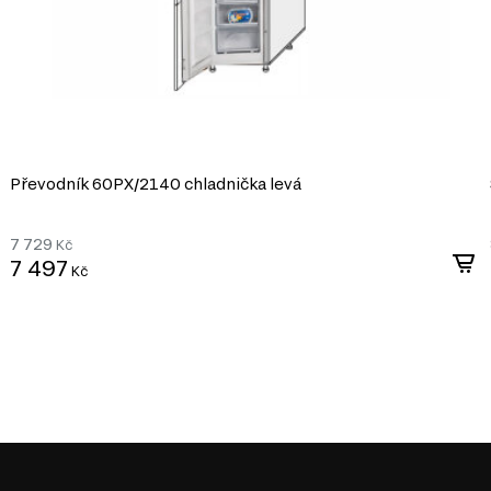
Převodník 60PХ/2140 chladnička levá
7 729
Kč
7 497
Kč