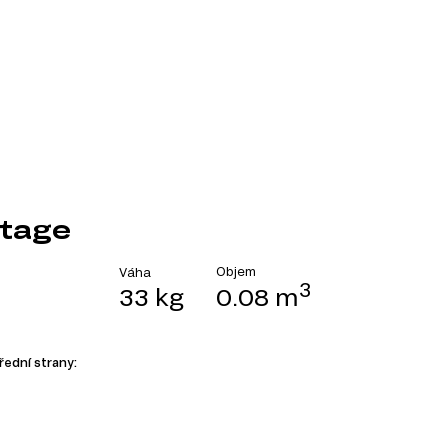
ntage
Objem
Váha
3
33 kg
0.08 m
řední strany: