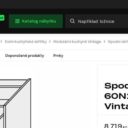
od
Katalog nábytku
Dolní kuchyňské skříňky
Modulární kuchyně Vintage
Spodní skř
Doporučené produkty
Prvky
Spod
60N
Vint
8 719
Kč