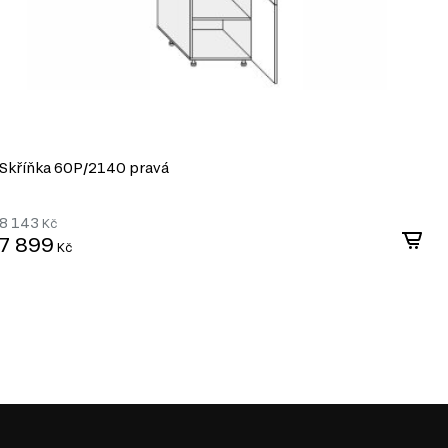
Skříňka 60P/2140 pravá
S
8 143
8
Kč
7 899
7
Kč