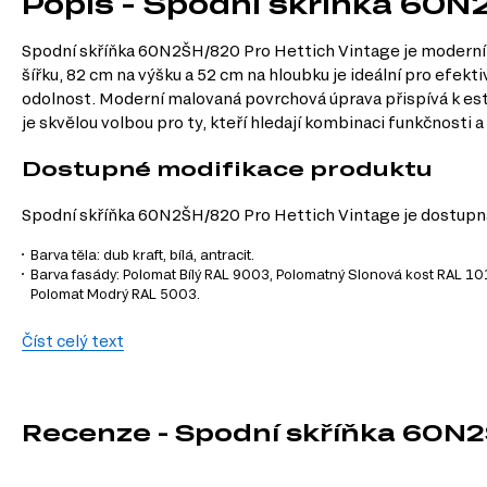
Popis - Spodní skříňka 60N
Spodní skříňka 60N2ŠH/820 Pro Hettich Vintage je moderním 
šířku, 82 cm na výšku a 52 cm na hloubku je ideální pro efekti
odolnost. Moderní malovaná povrchová úprava přispívá k es
je skvělou volbou pro ty, kteří hledají kombinaci funkčnosti 
Dostupné modifikace produktu
Spodní skříňka 60N2ŠH/820 Pro Hettich Vintage je dostupná
Barva těla: dub kraft, bílá, antracit.
Barva fasády: Polomat Bílý RAL 9003, Polomatný Slonová kost RAL 
Polomat Modrý RAL 5003.
Charakteristiky, vlastnosti a výhod
Číst celý text
Moderní design.
Skříňka v moderním stylu se snadno integruje do ja
Praktické rozměry.
S šířkou 60 cm a výškou 82 cm je skříňka ideální
Kvalitní materiály.
Dřevotříska a MDF zajišťují odolnost a dlouhou ži
Recenze - Spodní skříňka 60N
Široké možnosti přizpůsobení.
Díky různým barvám těla a fasády si 
Snadná údržba.
Malovaná povrchová úprava usnadňuje údržbu a čišt