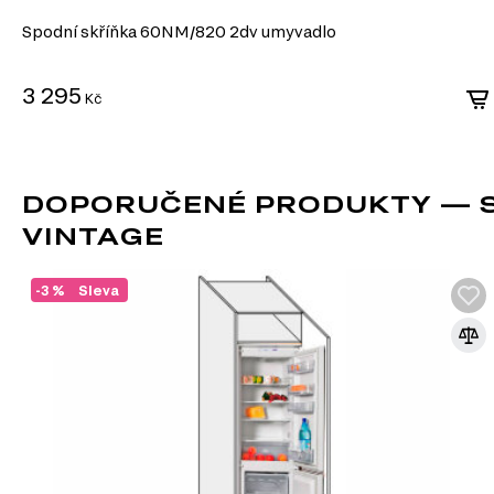
Spodní skříňka 60NМ/820 2dv umyvadlo
3 295
Kč
DOPORUČENÉ PRODUKTY — S
VINTAGE
-3 %
Sleva