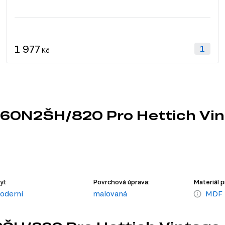
1 977
Kč
a 60N2ŠH/820 Pro Hettich Vi
yl:
Povrchová úprava:
Materiál p
oderní
malovaná
MDF