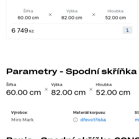
Šířka
Výška
Hloubka
60.00 cm
82.00 cm
52.00 cm
6 749
Kč
Parametry - Spodní skříňk
Šířka
Výška
Hloubka
60.00 cm
82.00 cm
52.00 cm
Výrobce:
Materiál korpusu:
St
Miro Mark
dřevotříska
m