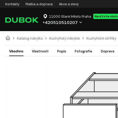
Kontakty
Platba a doprava
Akce a slevy
11000 Staré Město Praha
Navštivte obch
+420510510207
Katalog nábytku
Kuchyňský nábytek
Kuchyňské skříňky
Všechno
Vlastnosti
Popis
Fotografie
Doprava