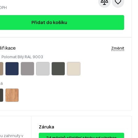
 DPH
Přidat do košíku
ifikace
Změnit
:
Polomat Bílý RAL 9003
lá
Záruka
u zahrnuty v
24 ​​​​měsíců oficiální záruky od výrobce