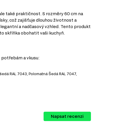
le také praktičnost. S rozměry 60 cm na
ísky, což zajišťuje dlouhou životnost a
legantní a nadčasový vzhled. Tento produkt
to skříňka obohatit vaši kuchyň.
m potřebám a vkusu:
ě šedá RAL 7043, Polomatná Šedá RAL 7047,
Napsat recenzi