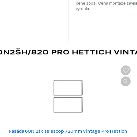
ceně zboží. Cena montáže závisí
výrobku.
0N2ŠH/820 PRO HETTICH VIN
Fasáda 60N 2šx Telescop 720mm Vintage Pro Hettich