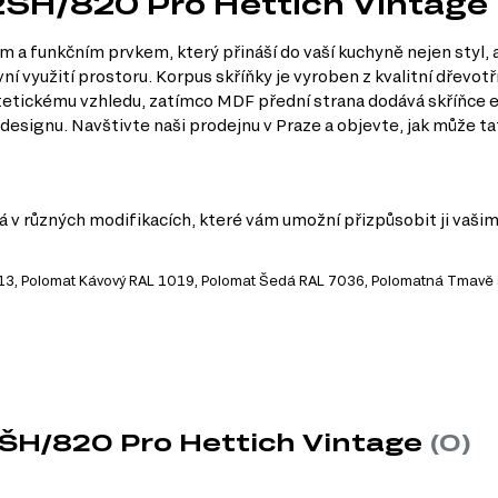
2ŠH/820 Pro Hettich Vintage
a funkčním prvkem, který přináší do vaší kuchyně nejen styl, a
vní využití prostoru. Korpus skříňky je vyroben z kvalitní dřevotř
tetickému vzhledu, zatímco MDF přední strana dodává skříňce e
a designu. Navštivte naši prodejnu v Praze a objevte, jak může ta
 v různých modifikacích, které vám umožní přizpůsobit ji vaši
1013, Polomat Kávový RAL 1019, Polomat Šedá RAL 7036, Polomatná Tmav
y
kéhokoliv interiéru, čímž dodává vaší kuchyni nadčasový vzhled.
 pro využití prostoru, aniž byste museli obětovat funkčnost.
votnost, což znamená, že investice do této skříňky se vám vyplatí.
2ŠH/820 Pro Hettich Vintage
(0)
můžete vytvořit kuchyň podle vlastního vkusu a stylu.
ění, což je ideální pro rušné kuchyně.