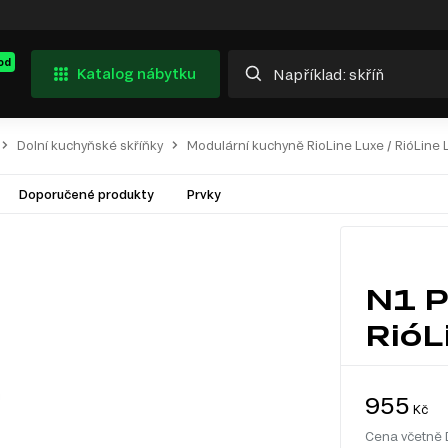
od
Katalog nábytku
Dolní kuchyňské skříňky
Modulární kuchyně RioLine Luxe / RióLine 
Doporučené produkty
Prvky
N1 P
RióL
955
Kč
Cena včetně