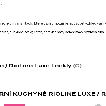
yni.
barevných variantách, které vám umožní přizpůsobit vzhled vaší 
, černá, dub Appalačský, beton, borovice natty, beton tmavý, Nymfaea alba.
y
činí ideální pro menší kuchyně nebo jako doplněk k větším skříňkám.
lmi praktická, protože se snadno čistí a odolává skvrnám a vlhkosti.
ůležité pro dlouhou životnost produktu.
e / RióLine Luxe Lesklý
(0)
 možnost kombinovat s dalšími produkty a vytvořit si tak kuchyň přesně p
vku:
Í KUCHYNĚ RIOLINE LUXE / R