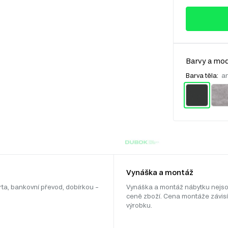
Barvy a mod
Barva těla:
an
Vynáška a montáž
rta, bankovní převod, dobírkou –
Vynáška a montáž nábytku nejso
ceně zboží. Cena montáže závisí
výrobku.