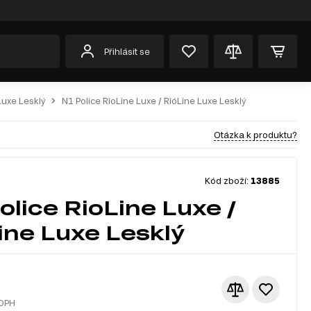
Přihlásit se
Luxe Lesklý
N1 Police RioLine Luxe / RióLine Luxe Lesklý
Otázka k produktu?
Kód zboží:
13885
olice RioLine Luxe /
ine Luxe Lesklý
 DPH