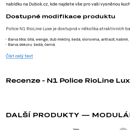
nabídku na Dubok.cz, kde najdete vše pro vaši vysněnou kuch
Dostupné modifikace produktu
Police N1 RioLine Luxe je dostupná v několika atraktivních 
Barva těla: bílá, wenge, dub mléčný, šedá, slonovina, antracit, kašmír
Barva dekoru: šedá, černá.
Charakteristiky, vlastnosti a výhod
Číst celý text
Velikost.
Police má šířku 20 cm, výšku 82 cm a hloubku 50 cm, což ji 
Povrchová úprava.
Laminovaná úprava je nejen estetická, ale také ve
Materiál korpusu.
Dřevotříska zajišťuje pevnost a stabilitu, což je d
Recenze - N1 Police RioLine Lux
Modulový systém.
Jako prvek modulového systému RioLine Luxe máte
Informace o sestavě
Tento produkt je sestavou, která se skládá z následujícího pr
DALŠÍ PRODUKTY — MODULÁRN
Korpus č. 1 n 200*820 Luxe, 1 ks.
Informace o sérii nábytku