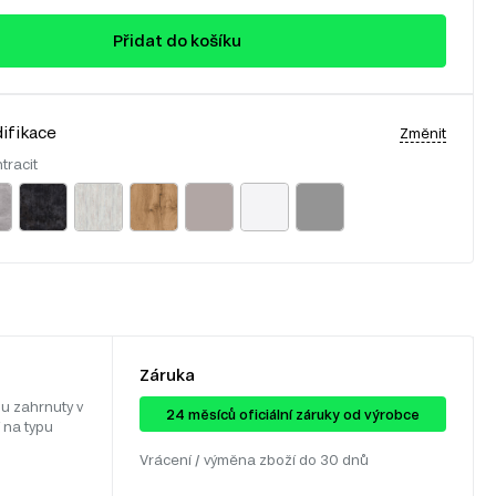
Přidat do košíku
ifikace
Změnit
tracit
Záruka
u zahrnuty v
24 ​​​​měsíců oficiální záruky od výrobce
 na typu
Vrácení / výměna zboží do 30 dnů