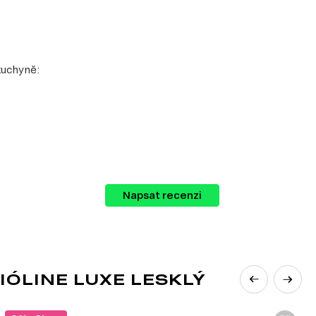
kuchyně:
Napsat recenzi
odle vašich představ.
IÓLINE LUXE LESKLÝ