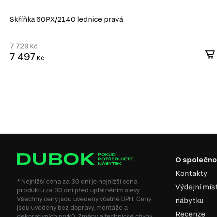
Skříňka 60PХ/2140 lednice pravá
7 729
Kč
7 497
Kč
O společno
Kontakty
* Nejnižší cena za 30 dní je nejnižší cena
Výdejní mís
produktu za 30 dní před uplatněním slevy.
Všechny ceny jsou uvedeny včetně DPH. Ceny
nábytku
jsou uvedeny bez dopravy, montáže a
Recenze
dekorativních prvků. Změny a technické chyby