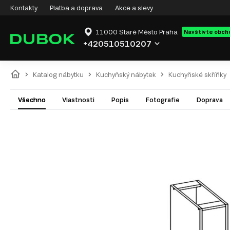
Kontakty
Platba a doprava
Akce a slevy
11000 Staré Město Praha
Navštivte obch
+420510510207
Katalog nábytku
Kuchyňský nábytek
Kuchyňské skříňky
Všechno
Vlastnosti
Popis
Fotografie
Doprava