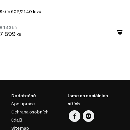
Skříň 60P/2140 levá
S
8 143
8
Kč
7 899
7
Kč
Dodatečně
Jsme na sociálních
Spolupráce
sítích
Ochrana osobních
údajů
Sitemap