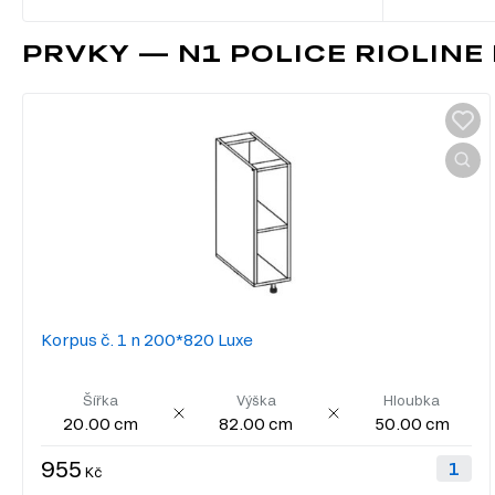
PRVKY — N1 POLICE RIOLINE 
Korpus č. 1 n 200*820 Luxe
Šířka
Výška
Hloubka
20.00 cm
82.00 cm
50.00 cm
955
Kč