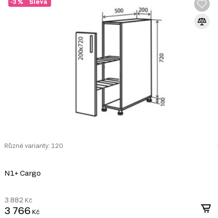
-3 %
Sleva
lární kuchyně RioLine Luxe / RióLine Luxe Lesklý, který zahrn
. K dispozici jsou různé kategorie produktů:
Různé varianty: 120
N1+ Cargo
3 882
Kč
3 766
Kč