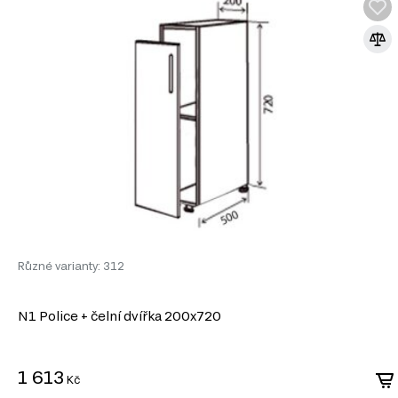
Police N1 RioLine Luxe je součástí modulového systému Modu
nabízí širokou škálu možností pro vytvoření dokonalé kuchyně
Dolní kuchyňské skříňky
Horní kuchyňské skříňky
Kuchyňské skřínky
Kuchyňské dvířka
Doplňky do kuchyně
Různé varianty: 312
N1 Police + čelní dvířka 200x720
1 613
Kč