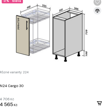
-3 %
Sleva
uje celkem 136 produktů. Tento systém vám
Různé varianty: 224
R
N24 Cargo 30
N
4 706
Kč
1
4 565
Kč