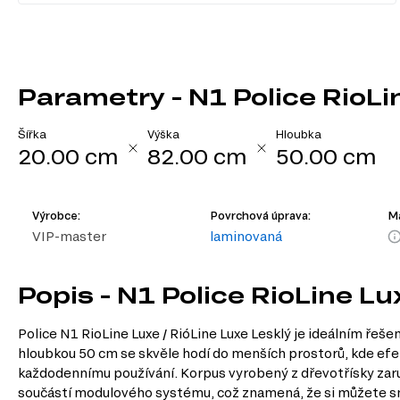
Parametry - N1 Police RioLi
Šířka
Výška
Hloubka
20.00 cm
82.00 cm
50.00 cm
Výrobce:
Povrchová úprava:
Ma
VIP-master
laminovaná
Popis - N1 Police RioLine Lu
Police N1 RioLine Luxe / RióLine Luxe Lesklý je ideálním řeš
hloubkou 50 cm se skvěle hodí do menších prostorů, kde efek
každodennímu používání. Korpus vyrobený z dřevotřísky zaruč
součástí modulového systému, což znamená, že si můžete sna