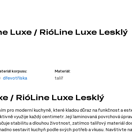
ne Luxe / RióLine Luxe Lesklý
teriál korpusu:
Materiál:
dřevotříska
talíř
xe / RióLine Luxe Lesklý
ením pro moderní kuchyně, které kladou důraz na funkčnost a este
tivně využije každý centimetr. Její laminovaná povrchová úprav
uje stabilitu a dlouhou životnost, zatímco talířový materiál d
dno sestavit kuchyň podle svých potřeb a vkusu. Navštivte naš