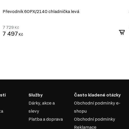
Převodník 60PХ/2140 chladnička levá
7 729
Kč
7 497
Kč
sti
Služby
Často kladené otázky
Dárky, akce a
Obchodní podmínky e-
ta
slevy
shopu
Platba a doprava
Obchodní podmínky
Reklamace