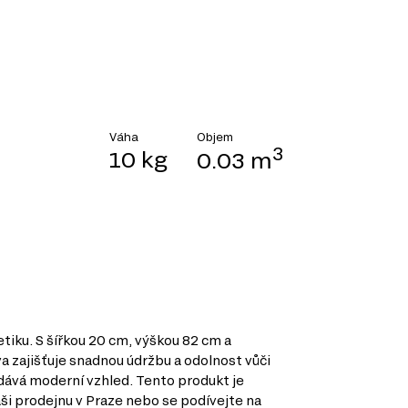
Objem
Váha
3
10 kg
0.03 m
tiku. S šířkou 20 cm, výškou 82 cm a
a zajišťuje snadnou údržbu a odolnost vůči
odává moderní vzhled. Tento produkt je
i prodejnu v Praze nebo se podívejte na