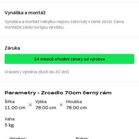
Vynáška a montáž
Vynáška a montáž nábytku nejsou zahrnuty v ceně zboží. Cena
montáže závisí na typu výrobku.
Záruka
24 ​​​​měsíců oficiální záruky od výrobce
Vrácení / výměna zboží do 30 dnů
Parametry - Zrcadlo 70cm černý rám
Šířka
Výška
Hloubka
11.00 cm
78.00 cm
78.00 cm
Váha
5 kg
Výrobce:
Dekor: