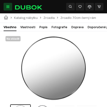
Katalog nábytku
Zrcadla
Zrcadlo 70cm černý rám
Všechno
Vlastnosti
Popis
Fotografie
Doprava
Doporučené 
Na skladě