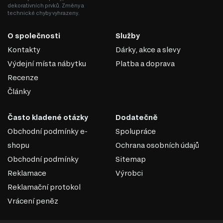
Snadná údržba: Skleněné povrchy se snadno čistí od nečistot a
dekorativních prvků. Změny a
prachu, což je činí praktickými pro každodenní použití.
technické chyby vyhrazeny.
Optické zvětšení prostoru: Průhledné nebo tónované sklo
zachovává otevřenost a lehkost v interiéru a vizuálně zvětšuje
O společnosti
Služby
prostor.
Široká barevná škála: Sklo může být lakované nebo tónované do
Kontakty
Dárky, akce a slevy
různých barev, což umožňuje vytvoření nábytku pro jakýkoliv styl
Výdejní místa nábytku
Platba a doprava
interiéru.
Skleněné fasády jsou vynikající volbou pro tvorbu
Recenze
stylového a moderního nábytku, který dodá prostoru
Články
eleganci a lehkost.
Často kladené otázky
Dodatečně
Obchodní podmínky e-
Spolupráce
shopu
Ochrana osobních údajů
Obchodní podmínky
Sitemap
Reklamace
Výrobci
Reklamační protokol
Vrácení peněz