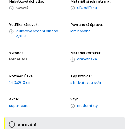
Nábytková úchytka:
Materiál přední strany:
kovová
dřevotříska
Vodítka zásuvek:
Povrchová úprava:
kuličková vedení plného
laminovaná
výsuvu
Výrobce:
Materiál korpusu:
Mebel Bos
dřevotříska
Rozměr lůžka:
Typ ložnice:
160x200 cm
s třídveřovou skříní
Akce:
Styl:
super-cena
moderní styl
Varování