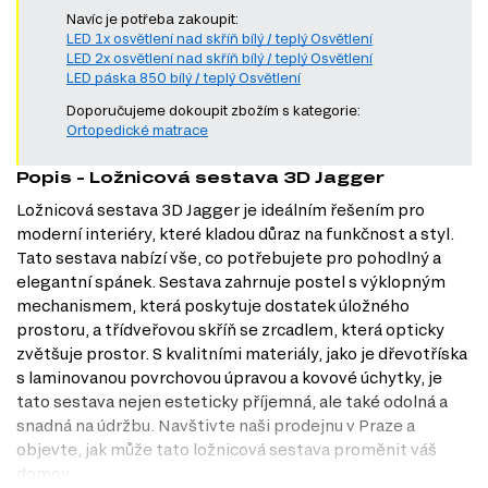
Navíc je potřeba zakoupit:
LED 1x osvětlení nad skříň bílý / teplý Osvětlení
LED 2x osvětlení nad skříň bílý / teplý Osvětlení
LED páska 850 bílý / teplý Osvětlení
Doporučujeme dokoupit zbožím s kategorie:
Ortopedické matrace
Popis - Ložnicová sestava 3D Jagger
Ložnicová sestava 3D Jagger je ideálním řešením pro
moderní interiéry, které kladou důraz na funkčnost a styl.
Tato sestava nabízí vše, co potřebujete pro pohodlný a
elegantní spánek. Sestava zahrnuje postel s výklopným
mechanismem, která poskytuje dostatek úložného
prostoru, a třídveřovou skříň se zrcadlem, která opticky
zvětšuje prostor. S kvalitními materiály, jako je dřevotříska
s laminovanou povrchovou úpravou a kovové úchytky, je
tato sestava nejen esteticky příjemná, ale také odolná a
snadná na údržbu. Navštivte naši prodejnu v Praze a
objevte, jak může tato ložnicová sestava proměnit váš
domov.