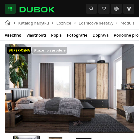
Katalog nábytku
Ložnice
Ložnicové sestavy
Modulárn
Všechno
Vlastnosti
Popis
Fotografie
Doprava
Podobné pro
SUPER-CENA
Staženo z prodeje