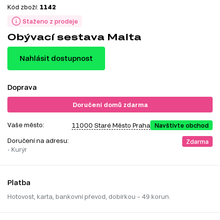
Kód zboží:
1142
Staženo z prodeje
Obývací sestava Malta
Nahlásit dostupnost
Doprava
Doručení domů zdarma
Vaše město:
11000 Staré Město Praha
Navštivte obchod
Doručení na adresu:
Zdarma
- Kurýr
Platba
Hotovost, karta, bankovní převod, dobírkou – 49 korun.