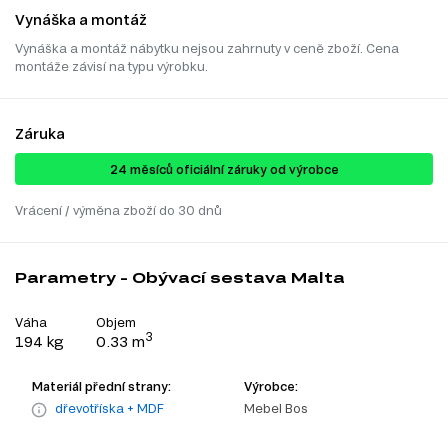
Vynáška a montáž
Vynáška a montáž nábytku nejsou zahrnuty v ceně zboží. Cena
montáže závisí na typu výrobku.
Záruka
24 ​​​​měsíců oficiální záruky od výrobce
Vrácení / výměna zboží do 30 dnů
Parametry - Obývací sestava Malta
Váha
Objem
3
194 kg
0.33 m
Materiál přední strany:
Výrobce:
dřevotříska + MDF
Mebel Bos