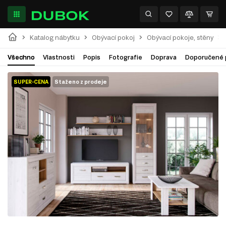
Katalog nábytku
Obývací pokoj
Obývací pokoje, stěny
Všechno
Vlastnosti
Popis
Fotografie
Doprava
Doporučené 
SUPER-CENA
Staženo z prodeje