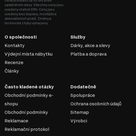
cena produktu za 30 dní před
Jídelní stoly
uplatněním slevy. Všechny ceny jsou
Šatní skříň
uvedeny včetně DPH. Ceny jsou
Úložný prostor
uvedeny bez dopravy, montáže a
Nástěnné police a skříňky
dekorativních prvků. Změny a
technické chyby vyhrazeny.
O společnosti
Služby
Kontakty
Dárky, akce a slevy
Výdejní místa nábytku
Platba a doprava
Recenze
Články
Často kladené otázky
Dodatečně
Obchodní podmínky e-
Spolupráce
shopu
Ochrana osobních údajů
Obchodní podmínky
Sitemap
DŘEVOTŘÍSKA + MDF
Reklamace
Výrobci
Kombinovaná fasáda z DTD a MDF je oblíbeným řešením v
Reklamační protokol
nábytkářském průmyslu díky kombinaci výhod obou