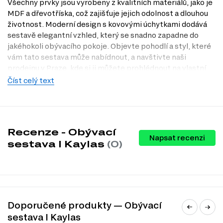
Všechny prvky jsou vyrobeny z kvalitních materiálů, jako je
MDF a dřevotříska, což zajišťuje jejich odolnost a dlouhou
životnost. Moderní design s kovovými úchytkami dodává
sestavě elegantní vzhled, který se snadno zapadne do
jakéhokoli obývacího pokoje. Objevte pohodlí a styl, které
vám tato sestava může nabídnout, a navštivte naši
prodejnu v Praze, kde si ji můžete prohlédnout na vlastní
oči.
Číst celý text
Charakteristiky, vlastnosti a výhody
Prostorná sestava.
Díky šířce 310 cm a výšce 200 cm poskytuje
dostatek prostoru pro uskladnění a vystavení dekorací.
Recenze - Obývací
Kvalitní materiály.
Přední strana z MDF a korpus z dřevotřísky
Napsat recenzi
zajišťují vysokou odolnost a dlouhou životnost nábytku.
sestava I Kaylas
(0)
Moderní design.
Stylová kombinace dubu canyon a šedého
shitake dodává interiéru sofistikovaný vzhled.
Praktické úchytky.
Kovové úchytky nejenže vypadají skvěle, ale
také usnadňují otevírání skříněk a zásuvek.
Kuličková vedení plného výsuvu.
Zásuvky se snadno otevírají a
zavírají, což zvyšuje komfort používání.
Doporučené produkty — Obývací
Informace o sestavě
sestava I Kaylas