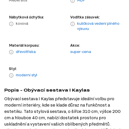
Mebel Bos
MDF
Nábytková úchytka:
Vodítka zásuvek:
kovová
kuličková vedení plného
výsuvu
Materiál korpusu:
Akce:
dřevotříska
super-cena
Styl:
moderní styl
Popis - Obývací sestava I Kaylas
Obývací sestava I Kaylas představuje ideální volbu pro
moderní interiéry, kde se klade důraz na funkčnost a
estetiku. Tato stylová sestava, o šířce 310 cm, výšce 200
cm a hloubce 40 cm, nabízí dostatek prostoru pro
uskladnění a vystavení vašich oblíbených předmětů.