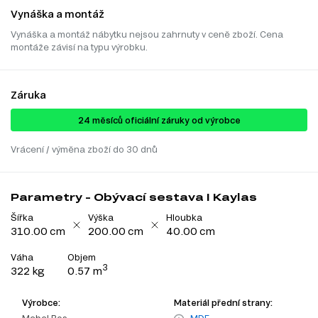
Vynáška a montáž
Vynáška a montáž nábytku nejsou zahrnuty v ceně zboží. Cena
montáže závisí na typu výrobku.
Záruka
24 ​​​​měsíců oficiální záruky od výrobce
Vrácení / výměna zboží do 30 dnů
Parametry - Obývací sestava I Kaylas
Šířka
Výška
Hloubka
310.00 cm
200.00 cm
40.00 cm
Váha
Objem
3
322 kg
0.57 m
Výrobce:
Materiál přední strany: