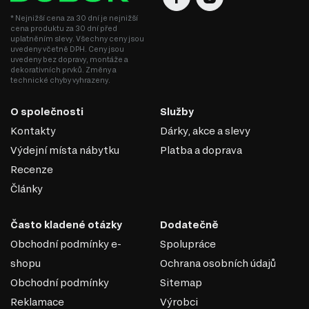
* Nejnižší cena za 30 dní je nejnižší
cena produktu za 30 dní před
uplatněním slevy. Všechny ceny jsou
uvedeny včetně DPH. Ceny jsou
uvedeny bez dopravy, montáže a
dekorativních prvků. Změny a
technické chyby vyhrazeny.
O společnosti
Služby
Kontakty
Dárky, akce a slevy
Výdejní místa nábytku
Platba a doprava
Recenze
Články
MDF
Často kladené otázky
Dodatečně
MDF je jedním z nejoblíbenějších materiálů v
Obchodní podmínky e-
Spolupráce
nábytkářském průmyslu. Vyrábí se z dřevěných vláken
shopu
Ochrana osobních údajů
lisováním pod vysokým tlakem a teplotou za přidání
speciálních pryskyřic. Díky svým vlastnostem se MDF
Obchodní podmínky
Sitemap
používá k výrobě korpusového nábytku, dvířek,
Reklamace
Výrobci