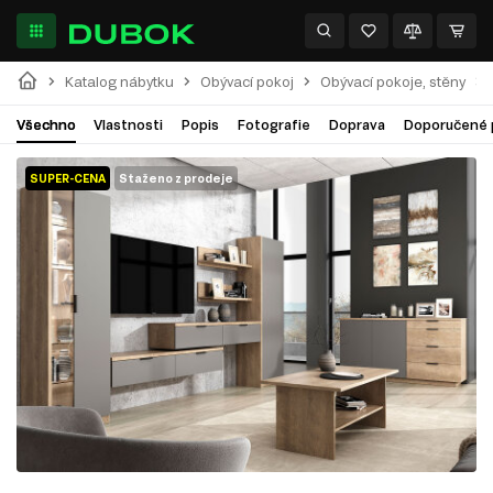
Katalog nábytku
Obývací pokoj
Obývací pokoje, stěny
Všechno
Vlastnosti
Popis
Fotografie
Doprava
Doporučené 
SUPER-CENA
Staženo z prodeje