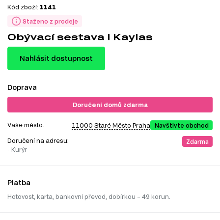
Kód zboží:
1141
Staženo z prodeje
Obývací sestava I Kaylas
Nahlásit dostupnost
Doprava
Doručení domů zdarma
Vaše město:
11000 Staré Město Praha
Navštivte obchod
Doručení na adresu:
Zdarma
- Kurýr
Platba
Hotovost, karta, bankovní převod, dobírkou – 49 korun.