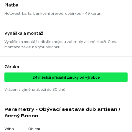
Platba
Hotovost, karta, bankovní převod, dobírkou – 49 korun.
Vynáška a montáž
Vynáška a montáž nábytku nejsou zahrnuty v ceně zboží. Cena
montáže závisí na typu výrobku.
Záruka
24 ​​​​měsíců oficiální záruky od výrobce
Vrácení / výměna zboží do 30 dnů
Parametry - Obývací sestava dub artisan /
černý Bosco
Váha
Objem