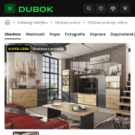
Katalog nábytku
Obývací pokoj
Obývací pokoje, stěny
Všechno
Vlastnosti
Popis
Fotografie
Doprava
Doporučené 
SUPER-CENA
Staženo z prodeje