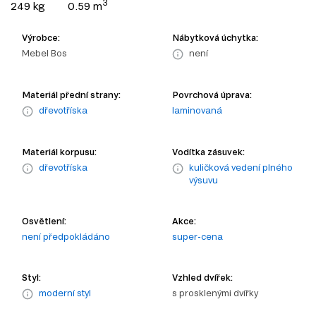
3
249 kg
0.59 m
Výrobce:
Nábytková úchytka:
Mebel Bos
není
Materiál přední strany:
Povrchová úprava:
dřevotříska
laminovaná
Materiál korpusu:
Vodítka zásuvek:
dřevotříska
kuličková vedení plného
výsuvu
Osvětlení:
Akce:
není předpokládáno
super-cena
Styl:
Vzhled dvířek:
moderní styl
s prosklenými dvířky