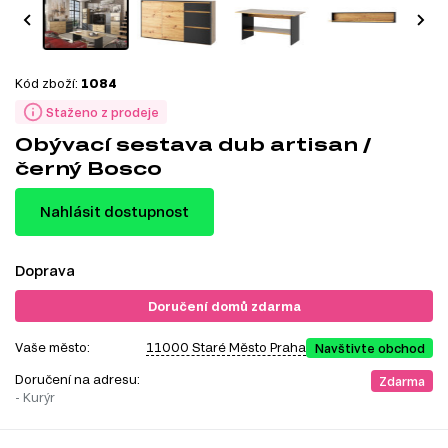
Kód zboží:
1084
Staženo z prodeje
Obývací sestava dub artisan /
černý Bosco
Nahlásit dostupnost
Doprava
Doručení domů zdarma
Vaše město:
11000 Staré Město Praha
Navštivte obchod
Doručení na adresu:
Zdarma
- Kurýr