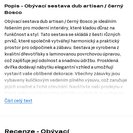
Popis - Obývací sestava dub artisan / černý
Bosco
Obývací sestava dub artisan / černý Bosco je ideálním
řešením pro moderní interiéry, které kladou důraz na
funkčnost a styl. Tato sestava se skládá z šesti různých
prvků, které společně vytvářejí harmonický a praktický
prostor pro odpočinek a zábavu. Sestava je vyrobena z
kvalitní dřevotřísky s laminovanou povrchovou úpravou,
což zajišťuje její odolnost a snadnou údržbu. Prosklená
dvířka dodávají nábytku elegantní vzhled a umožňují
vystavit vaše oblíbené dekorace. Všechny zásuvky jsou
vybaveny kuličkovým vedením plného výsuvu, což zaručuje
jejich snadné a tiché otevírání. Navštivte naši prodejnu v
Praze nebo prozkoumejte nabídku na Dubok.cz a objevte,
jak může tato sestava obohatit váš domov.
Číst celý text
Informace o sestavě
Komoda 2d3s dub artisan / černý Bosco, 1 ks – 166.00 cm x 88.00
cm x 38.00 cm
Recenze - Obývací
Konferenční stolek 120 dub artisan / černý Bosco, 1 ks – 120.00