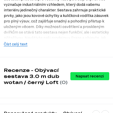
vyznačuje industriálním vzhledem, který dodá vašemu
interiéru jedinečný charakter. Sestava zahrnuje praktické
prvky, jako jsou kovové úchytky a kuličková vodítka zásuvek
pro plný výsuv, což zajišťuje snadný a pohodlný přístup k
uloženým věcem. Díky možnosti osvětlení a proskleným
dvířkům se stává tato sestava nejen funkční, ale i esteticky
přitažlivou. Navštivte naši prodejnu v Praze a objevte, jak
může tato sestava obohatit váš domov.
Číst celý text
Charakteristiky, vlastnosti a výhody
Styl loft.
Tento moderní design dodá vašemu obývacímu pokoji
industriální nádech a jedinečnost.
Recenze - Obývací
Prostorové rozměry.
S šířkou 303 cm a výškou 192 cm je sestava
dostatečně prostorná pro uložení všech vašich oblíbených
sestava 3.0 m dub
Napsat recenzi
předmětů.
wotan / černý Loft
(0)
Kovové úchytky.
Zajišťují nejen estetický vzhled, ale také dlouhou
životnost a odolnost vůči opotřebení.
Kuličková vodítka zásuvek.
Umožňují plný výsuv zásuvek, což
usnadňuje přístup k uloženým věcem a zvyšuje komfort používání.
Možnost osvětlení.
Přidává další prvek designu a atmosféry do
vašeho obývacího pokoje.
Prosklená dvířka.
Umožňují vystavit vaše oblíbené dekorace a