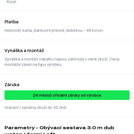
- Kurýr
Platba
Hotovost, karta, bankovní převod, dobírkou – 49 korun.
Vynáška a montáž
Vynáška a montáž nábytku nejsou zahrnuty v ceně zboží. Cena
montáže závisí na typu výrobku.
Záruka
24 ​​​​měsíců oficiální záruky od výrobce
Vrácení / výměna zboží do 30 dnů
Parametry - Obývací sestava 3.0 m dub