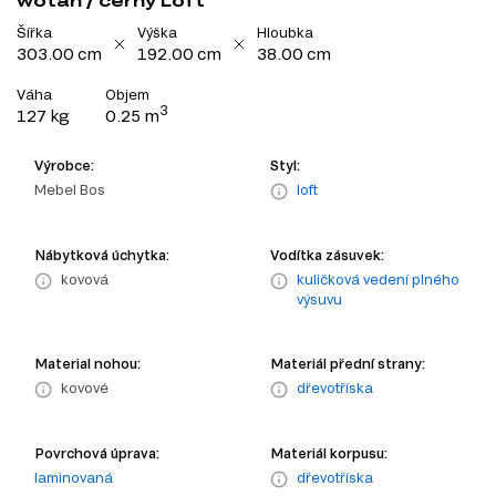
wotan / černý Loft
Šířka
Výška
Hloubka
303.00 cm
192.00 cm
38.00 cm
Váha
Objem
3
127 kg
0.25 m
Výrobce:
Styl:
Mebel Bos
loft
Nábytková úchytka:
Vodítka zásuvek:
kovová
kuličková vedení plného
výsuvu
Material nohou:
Materiál přední strany:
kovové
dřevotříska
Povrchová úprava:
Materiál korpusu:
laminovaná
dřevotříska