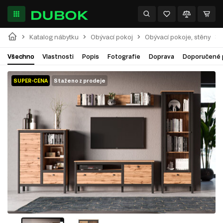
Katalog nábytku
Obývací pokoj
Obývací pokoje, stěny
Všechno
Vlastnosti
Popis
Fotografie
Doprava
Doporučené 
SUPER-CENA
Staženo z prodeje