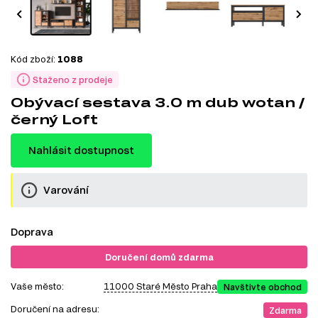
Kód zboží:
1088
Staženo z prodeje
Obývací sestava 3.0 m dub wotan /
černý Loft
Nahlásit dostupnost
Varování
Doprava
Doručení domů zdarma
Vaše město:
11000 Staré Město Praha
Navštivte obchod
Doručení na adresu:
Zdarma