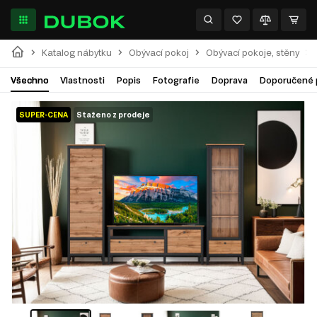
Katalog nábytku
Obývací pokoj
Obývací pokoje, stěny
Všechno
Vlastnosti
Popis
Fotografie
Doprava
Doporučené 
SUPER-CENA
Staženo z prodeje