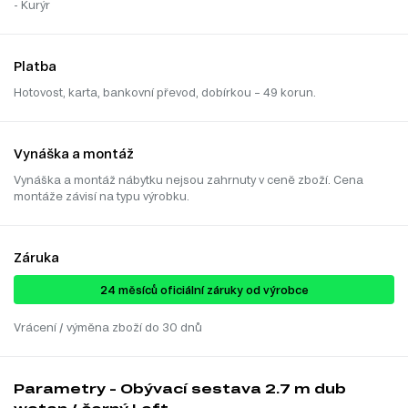
- Kurýr
Platba
Hotovost, karta, bankovní převod, dobírkou – 49 korun.
Vynáška a montáž
Vynáška a montáž nábytku nejsou zahrnuty v ceně zboží. Cena
montáže závisí na typu výrobku.
Záruka
24 ​​​​měsíců oficiální záruky od výrobce
Vrácení / výměna zboží do 30 dnů
Parametry - Obývací sestava 2.7 m dub