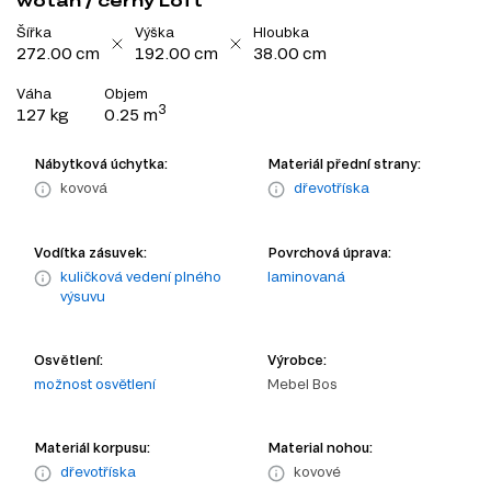
wotan / černý Loft
Šířka
Výška
Hloubka
272.00 cm
192.00 cm
38.00 cm
Váha
Objem
3
127 kg
0.25 m
Nábytková úchytka:
Materiál přední strany:
kovová
dřevotříska
Vodítka zásuvek:
Povrchová úprava:
kuličková vedení plného
laminovaná
výsuvu
Osvětlení:
Výrobce:
možnost osvětlení
Mebel Bos
Materiál korpusu:
Material nohou:
dřevotříska
kovové