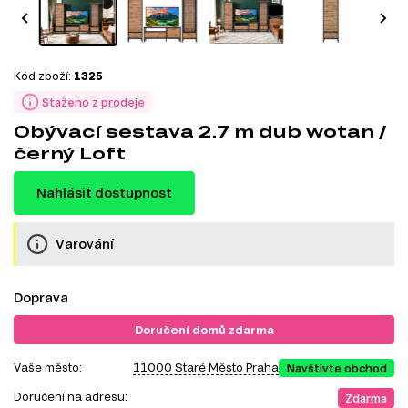
Kód zboží:
1325
Staženo z prodeje
Obývací sestava 2.7 m dub wotan /
černý Loft
Nahlásit dostupnost
Varování
Doprava
Doručení domů zdarma
Vaše město:
11000 Staré Město Praha
Navštivte obchod
Doručení na adresu:
Zdarma