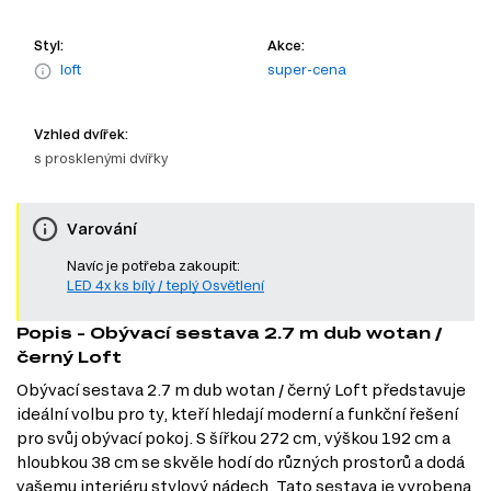
Styl:
Akce:
loft
super-cena
Vzhled dvířek:
s prosklenými dvířky
Varování
Navíc je potřeba zakoupit:
LED 4x ks bílý / teplý Osvětlení
Popis - Obývací sestava 2.7 m dub wotan /
černý Loft
Obývací sestava 2.7 m dub wotan / černý Loft představuje
ideální volbu pro ty, kteří hledají moderní a funkční řešení
pro svůj obývací pokoj. S šířkou 272 cm, výškou 192 cm a
hloubkou 38 cm se skvěle hodí do různých prostorů a dodá
vašemu interiéru stylový nádech. Tato sestava je vyrobena