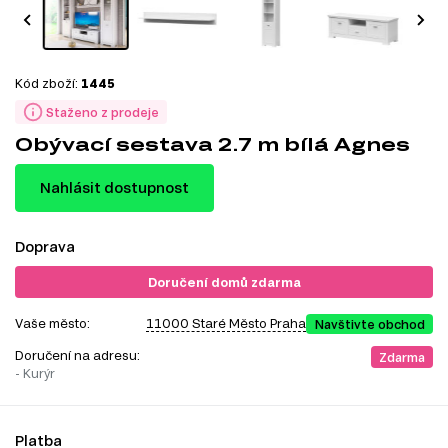
Kód zboží:
1445
Staženo z prodeje
Obývací sestava 2.7 m bílá Agnes
Nahlásit dostupnost
Doprava
Doručení domů zdarma
Vaše město:
11000 Staré Město Praha
Navštivte obchod
Doručení na adresu:
Zdarma
- Kurýr
Platba