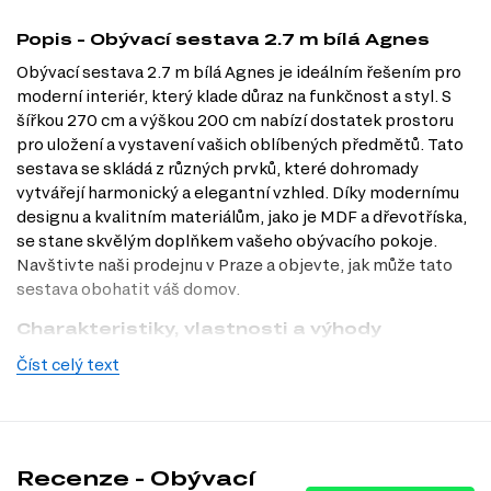
Popis - Obývací sestava 2.7 m bílá Agnes
Obývací sestava 2.7 m bílá Agnes je ideálním řešením pro
moderní interiér, který klade důraz na funkčnost a styl. S
šířkou 270 cm a výškou 200 cm nabízí dostatek prostoru
pro uložení a vystavení vašich oblíbených předmětů. Tato
sestava se skládá z různých prvků, které dohromady
vytvářejí harmonický a elegantní vzhled. Díky modernímu
designu a kvalitním materiálům, jako je MDF a dřevotříska,
se stane skvělým doplňkem vašeho obývacího pokoje.
Navštivte naši prodejnu v Praze a objevte, jak může tato
sestava obohatit váš domov.
Charakteristiky, vlastnosti a výhody
Číst celý text
Velikost.
S rozměry 270 cm na šířku a 200 cm na výšku je sestava
ideální pro prostorné obývací pokoje, kde poskytuje dostatek
úložného prostoru a zároveň působí vzdušně.
Moderní styl.
Elegantní design s prosklenými dvířky dodává
prostoru svěžest a moderní nádech, což ocení každý milovník
současných trendů.
Recenze - Obývací
Kvalitní materiály.
Použití MDF a dřevotřísky zaručuje dlouhou