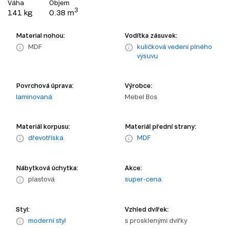
Váha
Objem
3
141 kg
0.38 m
Material nohou:
Vodítka zásuvek:
MDF
kuličková vedení plného
výsuvu
Povrchová úprava:
Výrobce:
laminovaná
Mebel Bos
Materiál korpusu:
Materiál přední strany:
dřevotříska
MDF
Nábytková úchytka:
Akce:
plastová
super-cena
Styl:
Vzhled dvířek:
moderní styl
s prosklenými dvířky