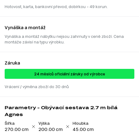
Hotovost, karta, bankovní převod, dobírkou – 49 korun.
Vynáška a montáž
Vynáška a montáž nábytku nejsou zahrnuty v ceně zboží. Cena
montáže závisí na typu výrobku.
Záruka
24 ​​​​měsíců oficiální záruky od výrobce
Vrácení / výměna zboží do 30 dnů
Parametry - Obývací sestava 2.7 m bílá
Agnes
Šířka
Výška
Hloubka
270.00 cm
200.00 cm
45.00 cm