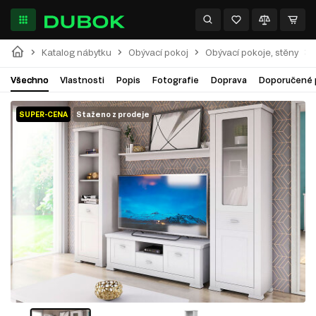
Katalog nábytku
Obývací pokoj
Obývací pokoje, stěny
Všechno
Vlastnosti
Popis
Fotografie
Doprava
Doporučené 
SUPER-CENA
Staženo z prodeje