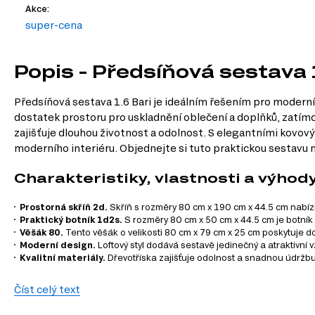
Akce:
super-cena
Popis - Předsíňová sestava 
Předsíňová sestava 1.6 Bari je ideálním řešením pro moderní 
dostatek prostoru pro uskladnění oblečení a doplňků, zatímco 
zajišťuje dlouhou životnost a odolnost. S elegantními kovo
moderního interiéru. Objednejte si tuto praktickou sestavu na
Charakteristiky, vlastnosti a výhod
Prostorná skříň 2d.
Skříň s rozměry 80 cm x 190 cm x 44.5 cm nabíz
Praktický botník 1d2s.
S rozměry 80 cm x 50 cm x 44.5 cm je botník 
Věšák 80.
Tento věšák o velikosti 80 cm x 79 cm x 25 cm poskytuje do
Moderní design.
Loftový styl dodává sestavě jedinečný a atraktivní 
Kvalitní materiály.
Dřevotříska zajišťuje odolnost a snadnou údržb
Informace o sestavě
Číst celý text
Skříň 2d šedá / dub pískový Bari – 1 ks (80.00 cm x 190.00 cm x 44.