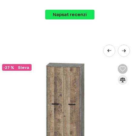
Napsat recenzi
lu možností pro vybavení vašeho interiéru.
-27 %
Sleva
vé byty nebo jednopokojové byty. Loft styl
ipomínající byty v podkroví. Navzdory tomu
ním v tomto stylu. Styl je založen na
h originálních nápadech, přesto je třeba