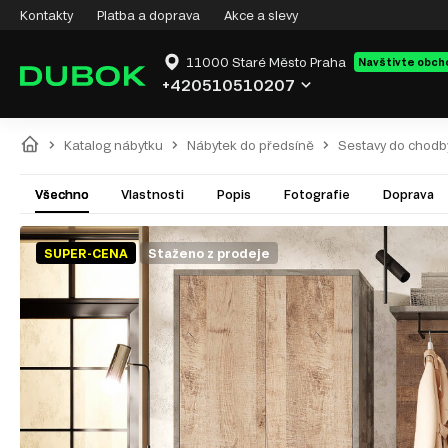
Kontakty
Platba a doprava
Akce a slevy
11000 Staré Město Praha
Navštivte obch
+420510510207
Katalog nábytku
Nábytek do předsíně
Sestavy do chodb
Všechno
Vlastnosti
Popis
Fotografie
Doprava
SUPER-CENA
Staženo z prodeje