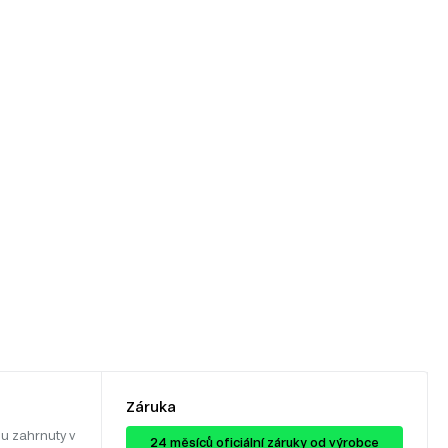
Záruka
u zahrnuty v
24 ​​​​měsíců oficiální záruky od výrobce