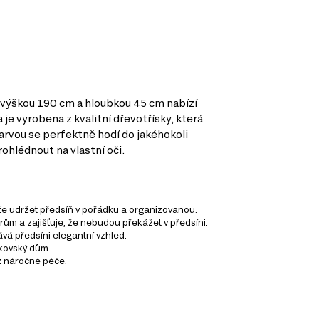
m, výškou 190 cm a hloubkou 45 cm nabízí
je vyrobena z kvalitní dřevotřísky, která
arvou se perfektně hodí do jakéhokoli
ohlédnout na vlastní oči.
že udržet předsíň v pořádku a organizovanou.
rům a zajišťuje, že nebudou překážet v předsíni.
ává předsíni elegantní vzhled.
nkovský dům.
z náročné péče.