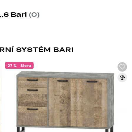
4.50 cm)
0 cm)
.6 Bari
(0)
 skládá z 11 různých produktů. Tento systém nabízí širokou šká
RNÍ SYSTÉM BARI
-27 %
Sleva
LOFT
Moderní směr, který je ideální pro studio
zahrnuje volné uspořádání, bez příček, př
může být použit v jakékoli místnosti zdobe
eklekticismu a kreativitě a závisí na vašic