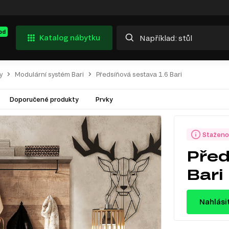
od
Katalog nábytku
y
Modulární systém Bari
Předsíňová sestava 1.6 Bari
Doporučené produkty
Prvky
Staženo
Před
Bari
Nahlási