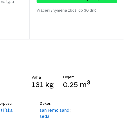
 na typu
Vrácení / výměna zboží do 30 dnů
Objem
Váha
3
131 kg
0.25 m
orpusu:
Dekor:
tříska
san remo sand
;
šedá