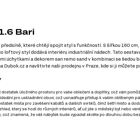
1.6 Bari
předsíně, které chtějí spojit styl s funkčností. S šířkou 160 c
loftový styl dodává interiéru industriální nádech. Tato sestava 
vými úchytkami a dekorem san remo sand v kombinaci se šedou b
 Dubok.cz a navštivte naši prodejnu v Praze, kde si ji můžete pr
y
í dostatek úložného prostoru pro vaše oblečení a doplňky, což vám pomů
ideální pro uskladnění obuvi, což usnadňuje přístup k vašim oblíbeným pá
statek místa pro zavěšení kabátů a dalších svršků, čímž šetří místo a dod
vzhled, který se hodí do různých interiérů, ať už jde o městský byt nebo ve
u, což znamená, že váš nábytek bude vypadat skvěle po dlouhou dobu be
50 cm)