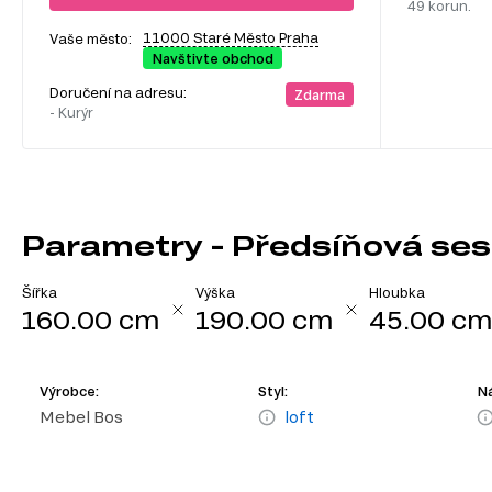
49 korun.
11000 Staré Město Praha
Vaše město:
Navštivte obchod
Doručení na adresu:
Zdarma
- Kurýr
Parametry - Předsíňová ses
Šířka
Výška
Hloubka
160.00 cm
190.00 cm
45.00 c
Výrobce:
Styl:
Ná
Mebel Bos
loft