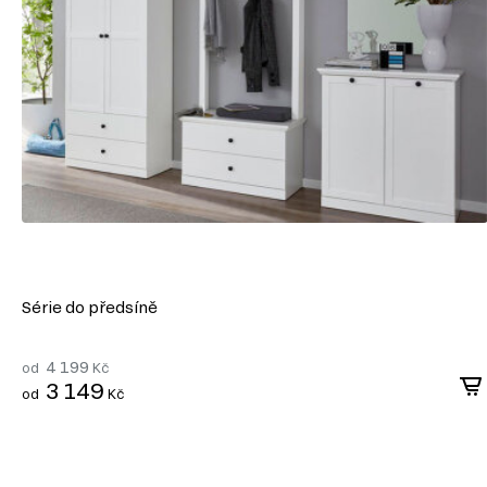
syntetických pryskyřic jako pojiva. DTD je základním materi
korpusového nábytku, čelních ploch a dekorativních panelů 
univerzálnosti a dostupnosti.
Výhody DTD:
Různorodost designů: Umožňuje výrobu nábytku v moderním, klasické
široké škále dekorativních povrchů.
Snadné zpracování: DTD lze snadno řezat a vrtat, což umožňuje výro
konstrukcí.
Odolnost vůči vlivům: Laminované DTD je dobře chráněné proti vlhkost
mechanickému poškození.
Ekologičnost: Moderní výrobci zajišťují minimální úroveň emisí forma
ekologickými normami.
Série do předsíně
DTD je praktickým a ekonomickým řešením v nábytkářské v
vytvářet jak standardní, tak jedinečné designové produkty.
4 199
od
Kč
3 149
od
Kč