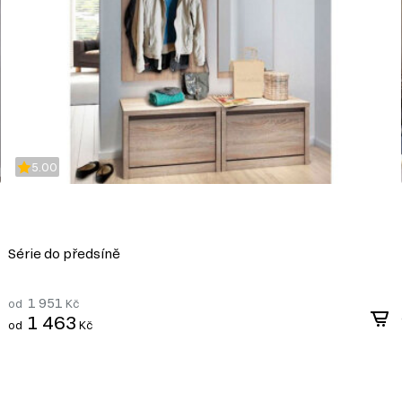
álem pro výrobu
díky své ekonomičnosti,
m nebo jiném stylu díky
bu nábytku různých tvarů a
5.00
i, ultrafialovému záření a
ldehydu v souladu s
Série do předsíně
ýrobě, které umožňuje
1 951
od
Kč
1 463
od
Kč