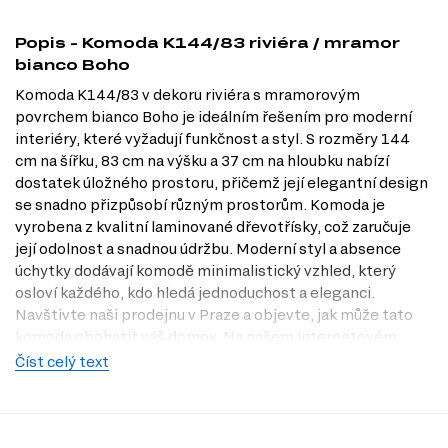
Popis - Komoda K144/83 riviéra / mramor
bianco Boho
Komoda K144/83 v dekoru riviéra s mramorovým
povrchem bianco Boho je ideálním řešením pro moderní
interiéry, které vyžadují funkčnost a styl. S rozměry 144
cm na šířku, 83 cm na výšku a 37 cm na hloubku nabízí
dostatek úložného prostoru, přičemž její elegantní design
se snadno přizpůsobí různým prostorům. Komoda je
vyrobena z kvalitní laminované dřevotřísky, což zaručuje
její odolnost a snadnou údržbu. Moderní styl a absence
úchytky dodávají komodě minimalistický vzhled, který
osloví každého, kdo hledá jednoduchost a eleganci.
Navštivte naši prodejnu v Praze a objevte, jak může tato
komoda obohatit váš domov. Na našem internetovém
obchodě Dubok.cz máte možnost zjistit více informací.
Číst celý text
Charakteristiky, vlastnosti a výhody
Moderní design.
Komoda K144/83 v dekoru riviéra s mramorovým
povrchem bianco přináší do vašeho domova stylový a nadčasový