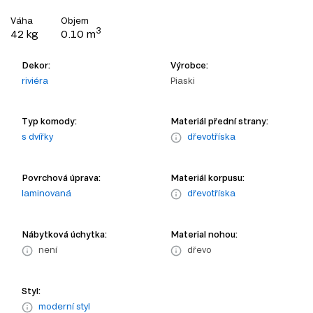
Váha
Objem
3
42 kg
0.10 m
Dekor:
Výrobce:
riviéra
Piaski
Typ komody:
Materiál přední strany:
s dvířky
dřevotříska
Povrchová úprava:
Materiál korpusu:
laminovaná
dřevotříska
Nábytková úchytka:
Material nohou:
není
dřevo
Styl:
moderní styl