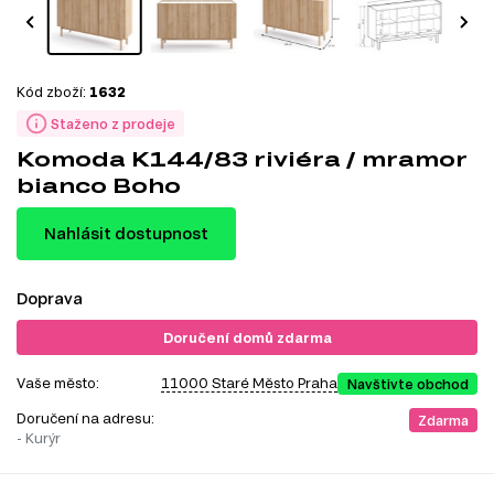
Kód zboží:
1632
Staženo z prodeje
Komoda K144/83 riviéra / mramor
bianco Boho
Nahlásit dostupnost
Doprava
Doručení domů zdarma
Vaše město:
11000 Staré Město Praha
Navštivte obchod
Doručení na adresu:
Zdarma
- Kurýr