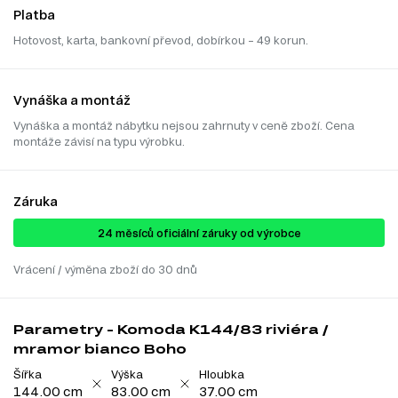
Platba
Hotovost, karta, bankovní převod, dobírkou – 49 korun.
Vynáška a montáž
Vynáška a montáž nábytku nejsou zahrnuty v ceně zboží. Cena
montáže závisí na typu výrobku.
Záruka
24 ​​​​měsíců oficiální záruky od výrobce
Vrácení / výměna zboží do 30 dnů
Parametry - Komoda K144/83 riviéra /
mramor bianco Boho
Šířka
Výška
Hloubka
144.00 cm
83.00 cm
37.00 cm