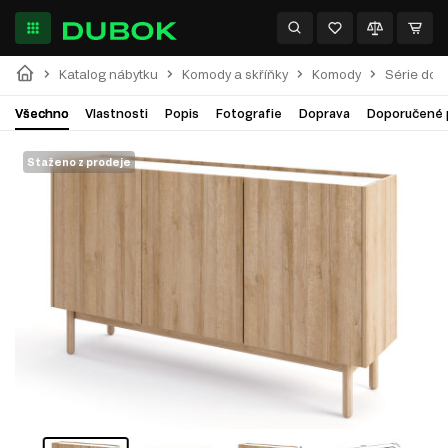
Katalog nábytku
Komody a skříňky
Komody
Série do 
Všechno
Vlastnosti
Popis
Fotografie
Doprava
Doporučené 
Staženo z prodeje