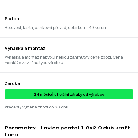
Platba
Hotovost, karta, bankovní převod, dobírkou – 49 korun.
Vynáška a montáž
Vynáška a montáž nábytku nejsou zahrnuty v ceně zboží. Cena
montáže závisí na typu výrobku.
Záruka
24 ​​​​měsíců oficiální záruky od výrobce
Vrácení / výměna zboží do 30 dnů
Parametry - Lavice postel 1.8x2.0 dub kraft
Luna