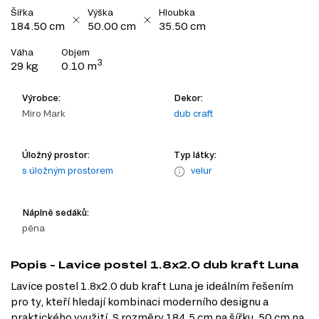
Šířka
Výška
Hloubka
184.50 cm
50.00 cm
35.50 cm
Váha
Objem
3
29 kg
0.10 m
Výrobce:
Dekor:
Miro Mark
dub craft
Úložný prostor:
Typ látky:
s úložným prostorem
velur
Náplně sedáků:
pěna
Popis - Lavice postel 1.8x2.0 dub kraft Luna
Lavice postel 1.8x2.0 dub kraft Luna je ideálním řešením
pro ty, kteří hledají kombinaci moderního designu a
praktického využití. S rozměry 184,5 cm na šířku, 50 cm na