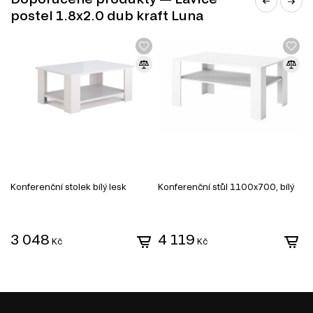
Botníky do předsíně
.
postel 1.8x2.0 dub kraft Luna
Kancelářské stoly
.
Konferenční stolek bílý lesk
Konferenční stůl 1100x700, bílý
P
2
3 048
4 119
Kč
Kč