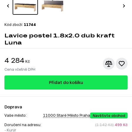
Kód zboží:
11744
Lavice postel 1.8x2.0 dub kraft
Luna
4 284
Kč
Cena včetně DPH
Přidat do košíku
Doprava
Vaše město:
11000 Staré Město Praha
Navštivte obchod
Doručení na adresu:
(1 142 Kč)
499 Kč
- Kurýr