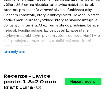
výšku a 35,5 cm na hloubku, tato lavice nabízí dostatek
prostoru pro sezení a zároveň skvělou funkčnost díky
úložnému prostoru, který je skrytý uvnitř. Dekor dub craft
dodává lavici přirozený vzhled, který se snadno integruje
do různých interiérů. Ať už ji umístíte do předsíně, ložnice
nebo obývacího pokoje, lavice postel Luna se stane
stylovým a praktickým prvkem vašeho domova. Navštivte
naši prodejnu v Praze a objevte další možnosti, které
Dubok.cz nabízí.
Číst celý text
Charakteristiky, vlastnosti a výhody
Praktický úložný prostor.
Díky úložnému prostoru můžete snadno
uskladnit deky, polštáře nebo jiné drobnosti, což pomáhá udržovat
váš domov v pořádku a organizovaném stavu.
Moderní design.
Dekor dub craft přináší do vašeho interiéru
Recenze - Lavice
přírodní a elegantní vzhled, který se hodí do různých stylů
postel 1.8x2.0 dub
Napsat recenzi
zařizování.
kraft Luna
(0)
Komfortní rozměry.
S šířkou 184,5 cm je lavice dostatečně
prostorná pro pohodlné sezení, což ji činí ideální pro každodenní
použití.
Všestranné použití.
Lavice se hodí do různých prostor, jako jsou
předsíně, ložnice nebo obývací pokoje, což z ní činí univerzální kus