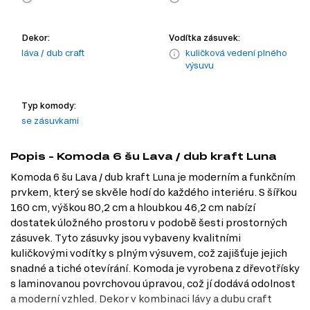
Dekor:
Vodítka zásuvek:
láva / dub craft
kuličková vedení plného
výsuvu
Typ komody:
se zásuvkami
Popis - Komoda 6 šu Lava / dub kraft Luna
Komoda 6 šu Lava / dub kraft Luna je moderním a funkčním
prvkem, který se skvěle hodí do každého interiéru. S šířkou
160 cm, výškou 80,2 cm a hloubkou 46,2 cm nabízí
dostatek úložného prostoru v podobě šesti prostorných
zásuvek. Tyto zásuvky jsou vybaveny kvalitními
kuličkovými vodítky s plným výsuvem, což zajišťuje jejich
snadné a tiché otevírání. Komoda je vyrobena z dřevotřísky
s laminovanou povrchovou úpravou, což jí dodává odolnost
a moderní vzhled. Dekor v kombinaci lávy a dubu craft