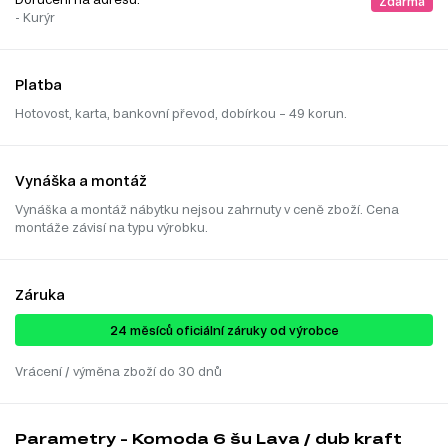
Zdarma
- Kurýr
Platba
Hotovost, karta, bankovní převod, dobírkou – 49 korun.
Vynáška a montáž
Vynáška a montáž nábytku nejsou zahrnuty v ceně zboží. Cena
montáže závisí na typu výrobku.
Záruka
24 ​​​​měsíců oficiální záruky od výrobce
Vrácení / výměna zboží do 30 dnů
Parametry - Komoda 6 šu Lava / dub kraft