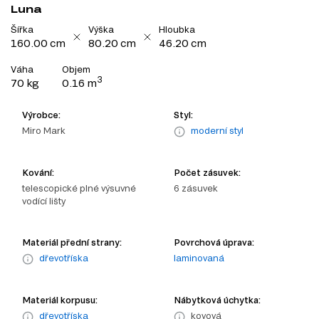
Luna
Šířka
Výška
Hloubka
160.00 cm
80.20 cm
46.20 cm
Váha
Objem
3
70 kg
0.16 m
Výrobce:
Styl:
Miro Mark
moderní styl
Kování:
Počet zásuvek:
telescopické plné výsuvné
6 zásuvek
vodící lišty
Materiál přední strany:
Povrchová úprava:
dřevotříska
laminovaná
Materiál korpusu:
Nábytková úchytka:
dřevotříska
kovová