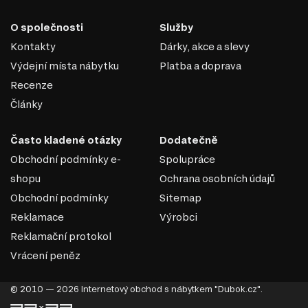
multifunkční prvky, které šetří místo a zvyšují komfort.
Trendy materiály. Využití kvalitních materiálů jako je sklo, kov nebo
O společnosti
Služby
dřevo dodává nábytku na odolnosti a stylovosti.
Pokud hledáte způsob, jak oživit svůj domov, moderní styl
Kontakty
Dárky, akce a slevy
je ideální volbou. Doporučujeme kombinovat moderní
Výdejní místa nábytku
Platba a doprava
nábytek s industriálními prvky nebo přírodními doplňky,
Recenze
což podtrhne jeho jedinečnost a vytvoří příjemnou
Články
atmosféru. Nezapomeňte také na doplňky, jako jsou
minimalistické lampy nebo umělecké obrazy, které
dokonale doplní celkový dojem. Vybírejte s rozmyslem a
Často kladené otázky
Dodatečně
užijte si krásu moderního designu ve vašem domově!
Obchodní podmínky e-
Spolupráce
shopu
Ochrana osobních údajů
Obchodní podmínky
Sitemap
Reklamace
Výrobci
Reklamační protokol
Vrácení peněz
© 2010 — 2026 Internetový obchod s nábytkem "Dubok.cz".