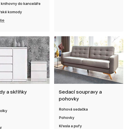
 knihovny do kanceláře
řské komody
vše
y a skříňky
Sedací soupravy a
pohovky
Rohová sedačka
olky
Pohovky
Křesla a pufy
y