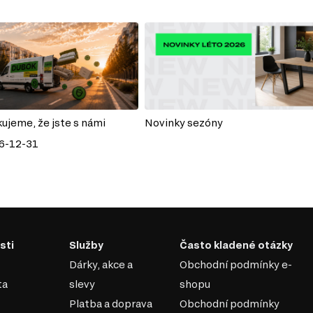
kujeme, že jste s námi
Novinky sezóny
6-12-31
sti
Služby
Často kladené otázky
Dárky, akce a
Obchodní podmínky e-
ta
slevy
shopu
Platba a doprava
Obchodní podmínky