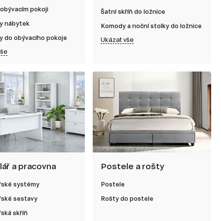
 obývacím pokoji
Šatní skříň do ložnice
y nábytek
Komody a noční stolky do ložnice
y do obývacího pokoje
Ukázat vše
vše
lář a pracovna
Postele a rošty
řské systémy
Postele
řské sestavy
Rošty do postele
ská skříň