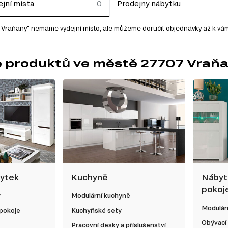
jní místa
Prodejny nábytku
Vraňany" nemáme výdejní místo, ale můžeme doručit objednávky až k vám
e produktů ve městě 27707 Vraň
bytek
Kuchyně
Nábyt
pokoj
y
Modulární kuchyně
Modulárn
 pokoje
Kuchyňské sety
Obývací
Pracovní desky a příslušenství