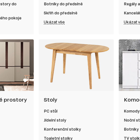
ostory do
Botníky do předsíně
Regály a
Skříň do předsíně
Kancelá
kého pokoje
Ukázat vše
Ukázat 
né prostory
Stoly
Komod
PC stůl
Komody
Jídelní stoly
Noční st
Konferenční stolky
Botníky
Toaletní stolky
TV stolk