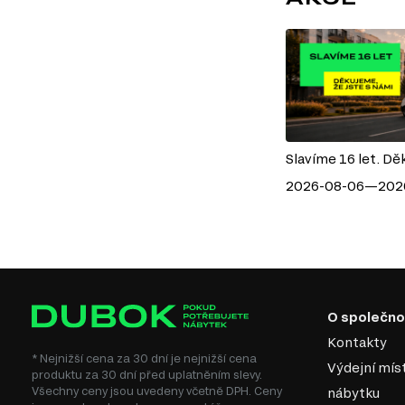
Slavíme 16 let. Dě
2026-08-06—202
O společno
Kontakty
* Nejnižší cena za 30 dní je nejnižší cena
Výdejní mís
produktu za 30 dní před uplatněním slevy.
Všechny ceny jsou uvedeny včetně DPH. Ceny
nábytku