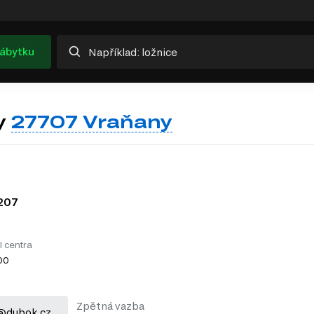
nábytku
y
27707 Vraňany
207
l centra
:00
Zpětná vazba
@dubok.cz