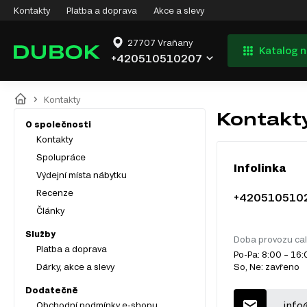
Kontakty
Platba a doprava
Akce a slevy
27707 Vraňany
Katalog 
+420510510207
Kontakty
Kontakt
O společnosti
Kontakty
Spolupráce
Infolinka
Výdejní místa nábytku
Recenze
+420510510
Články
Služby
Doba provozu cal
Platba a doprava
Po-Pa: 8:00 – 16
Dárky, akce a slevy
So, Ne: zavřeno
Dodatečně
info
Obchodní podmínky e-shopu