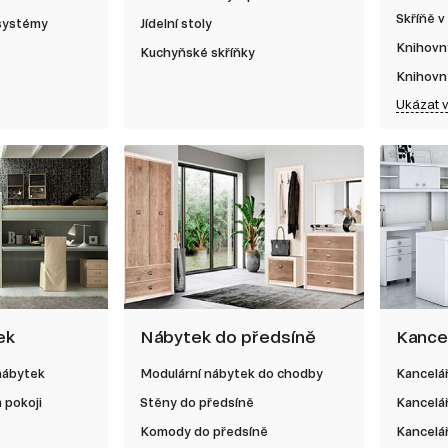
Skříňě v
 systémy
Jídelní stoly
Knihovn
Kuchyňské skříňky
Knihovn
Ukázat 
ek
Nábytek do předsíně
Kance
nábytek
Modulární nábytek do chodby
Kancelá
 pokoji
Stěny do předsíně
Kancelá
Komody do předsíně
Kancelář