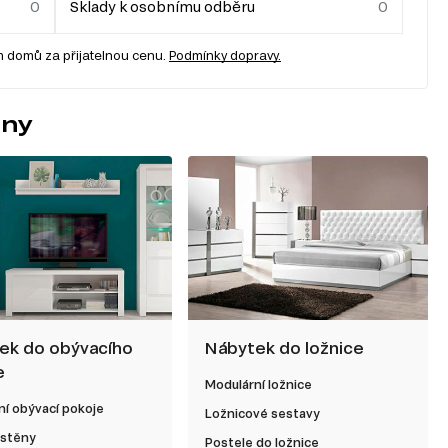
Sklady k osobnímu odběru
 domů za přijatelnou cenu.
Podmínky dopravy.
any
ek do obývacího
Nábytek do ložnice
e
Modulární ložnice
í obývací pokoje
Ložnicové sestavy
 stěny
Postele do ložnice