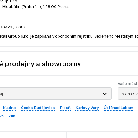
roup s.r.o.
 Hloubětín (Praha 14), 198 00 Praha
0
273329 / 0800
etail Group s.r.o. je zapsaná v obchodním rejstříku, vedeného Městským s
é prodejny a showroomy
Vaše měst
aj
27707 V
Kladno
České Budějovice
Plzeň
Karlovy Vary
Ústí nad Labem
va
Zlín