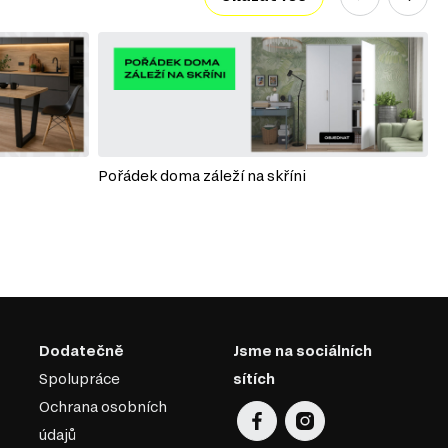
Pořádek doma záleží na skříni
P
Dodatečně
Jsme na sociálních
Spolupráce
sítích
Ochrana osobních
údajů