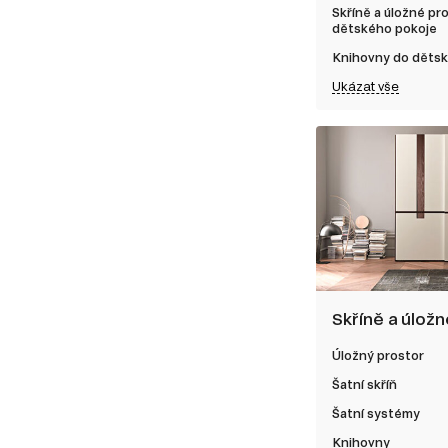
Skříně a úložné pr
dětského pokoje
Knihovny do děts
Ukázat vše
Skříně a úlož
Úložný prostor
Šatní skříň
Šatní systémy
Knihovny