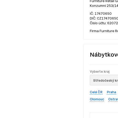
Furniture Retail G
Konzumní 253/14,
IČ: 17470650
DIČ: CZ1747065
Číslo účtu: 6207
Firma Furniture R
Nábytkov
Vyberte kraj
Středočeský kr
Celá ČR
Praha
Olomouc
Ostra