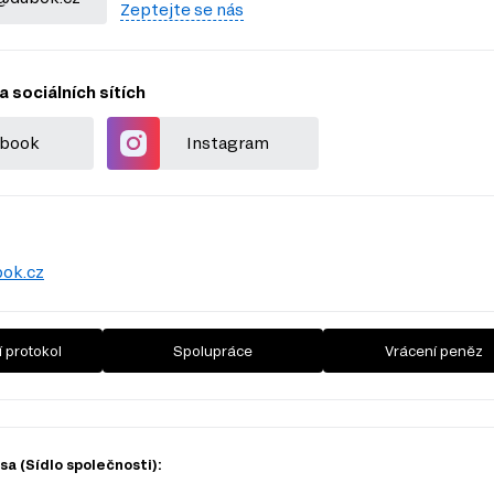
Zeptejte se nás
a sociálních sítích
book
Instagram
ok.cz
 protokol
Spolupráce
Vrácení peněz
a (Sídlo společnosti):