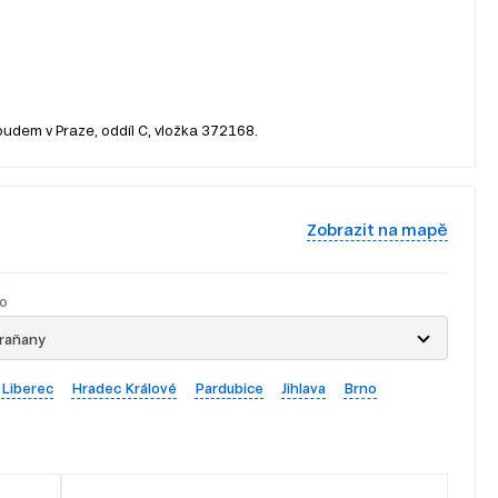
oudem v Praze, oddíl C, vložka 372168.
Zobrazit na mapě
o
raňany
Liberec
Hradec Králové
Pardubice
Jihlava
Brno