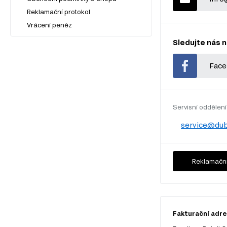
Reklamační protokol
Vrácení peněz
Sledujte nás n
Face
Servisní oddělení
service@dub
Reklamační
Fakturační adres