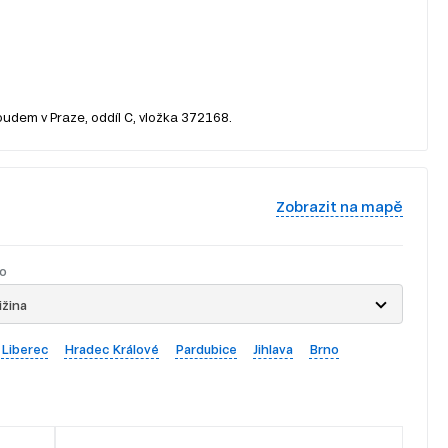
oudem v Praze, oddíl C, vložka 372168.
Zobrazit na mapě
o
ižina
Liberec
Hradec Králové
Pardubice
Jihlava
Brno