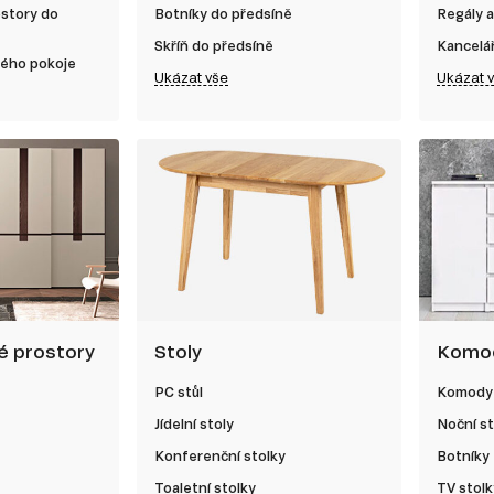
ostory do
Botníky do předsíně
Regály a
Skříň do předsíně
Kancelá
kého pokoje
Ukázat vše
Ukázat 
né prostory
Stoly
Komod
PC stůl
Komody
Jídelní stoly
Noční st
Konferenční stolky
Botníky
Toaletní stolky
TV stolk