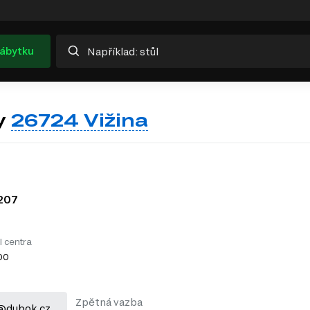
nábytku
y
26724 Vižina
207
l centra
:00
Zpětná vazba
@dubok.cz