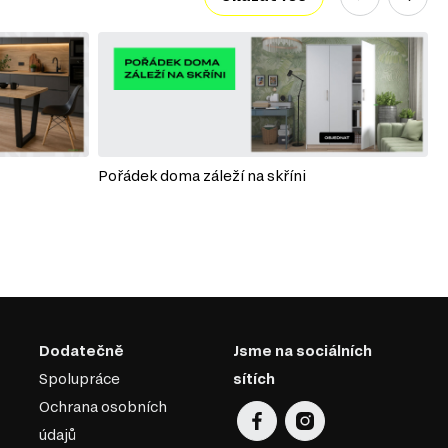
Pořádek doma záleží na skříni
P
Dodatečně
Jsme na sociálních
Spolupráce
sítích
Ochrana osobních
údajů