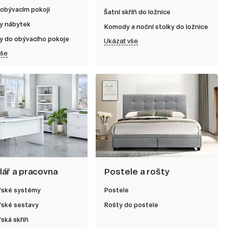
 obývacím pokoji
Šatní skříň do ložnice
y nábytek
Komody a noční stolky do ložnice
y do obývacího pokoje
Ukázat vše
vše
lář a pracovna
Postele a rošty
řské systémy
Postele
řské sestavy
Rošty do postele
ská skříň