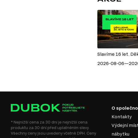
Slavíme 16 let. Dě
2026-08-06—202
O společno
Kontakty
* Nejnižší cena za 30 dní je nejnižší cena
Výdejní mís
produktu za 30 dní před uplatněním slevy.
Všechny ceny jsou uvedeny včetně DPH. Ceny
nábytku