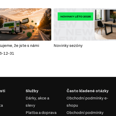
kujeme, že jste s námi
Novinky sezóny
6-12-31
sti
Služby
Často kladené otázky
Dárky, akce a
Obchodní podmínky e-
ta
slevy
shopu
Platba a doprava
Obchodní podmínky