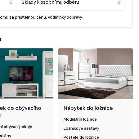
Sklady k osobnímu odběru
omů za přijatelnou cenu.
Podmínky dopravy.
a
ek do obývacího
Nábytek do ložnice
e
Modulární ložnice
í obývací pokoje
Ložnicové sestavy
 stěny
Postele do ložnice