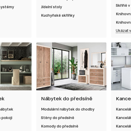
Skříňě v
 systémy
Jídelní stoly
Knihovn
Kuchyňské skříňky
Knihovn
Ukázat 
ek
Nábytek do předsíně
Kance
nábytek
Modulární nábytek do chodby
Kancelá
 pokoji
Stěny do předsíně
Kancelá
Komody do předsíně
Kancelář