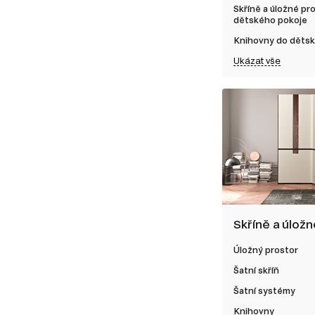
Skříně a úložné pr
dětského pokoje
Knihovny do děts
Ukázat vše
Skříně a úlož
Úložný prostor
Šatní skříň
Šatní systémy
Knihovny