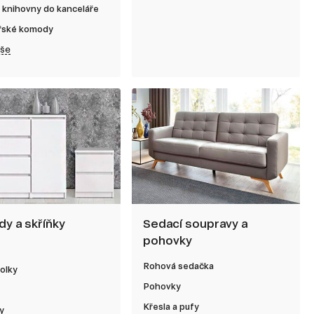
 knihovny do kanceláře
řské komody
vše
y a skříňky
Sedací soupravy a
pohovky
Rohová sedačka
olky
Pohovky
Křesla a pufy
y