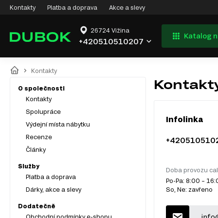
Kontakty
Platba a doprava
Akce a slevy
26724 Vižina
Katalog 
+420510510207
Kontakty
Kontakt
O společnosti
Kontakty
Spolupráce
Infolinka
Výdejní místa nábytku
Recenze
+420510510
Články
Služby
Doba provozu cal
Platba a doprava
Po-Pa: 8:00 – 16
Dárky, akce a slevy
So, Ne: zavřeno
Dodatečně
info
Obchodní podmínky e-shopu