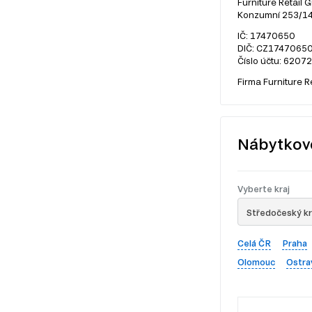
Furniture Retail G
Konzumní 253/14,
IČ: 17470650
DIČ: CZ1747065
Číslo účtu: 6207
Firma Furniture R
Nábytkov
Vyberte kraj
Středočeský kr
Celá ČR
Praha
Olomouc
Ostra