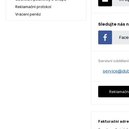
Reklamační protokol
Vrácení peněz
Sledujte nás n
Face
Servisní oddělení
service@dub
Reklamační
Fakturační adres