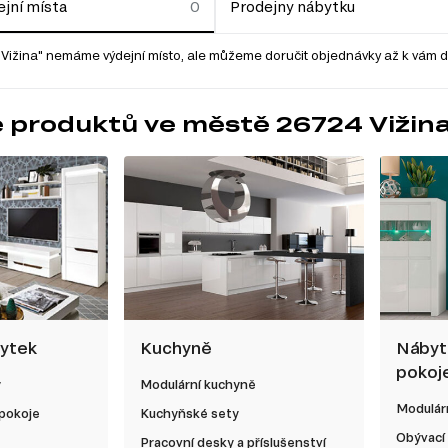
jní místa
Prodejny nábytku
Vižina" nemáme výdejní místo, ale můžeme doručit objednávky až k vám d
 produktů ve městě 26724 Vižin
bytek
Kuchyně
Nábyt
pokoj
y
Modulární kuchyně
Modulárn
 pokoje
Kuchyňské sety
Obývací
Pracovní desky a příslušenství