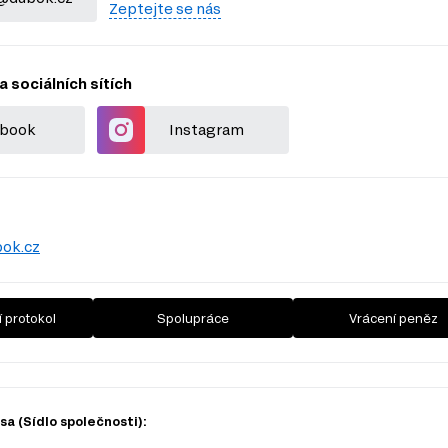
Zeptejte se nás
a sociálních sítích
book
Instagram
ok.cz
 protokol
Spolupráce
Vrácení peněz
a (Sídlo společnosti):