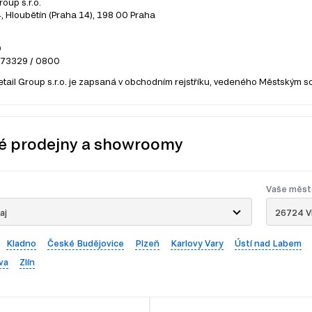
roup s.r.o.
 Hloubětín (Praha 14), 198 00 Praha
0
273329 / 0800
etail Group s.r.o. je zapsaná v obchodním rejstříku, vedeného Městským s
é prodejny a showroomy
Vaše měst
aj
26724 V
Kladno
České Budějovice
Plzeň
Karlovy Vary
Ústí nad Labem
va
Zlín