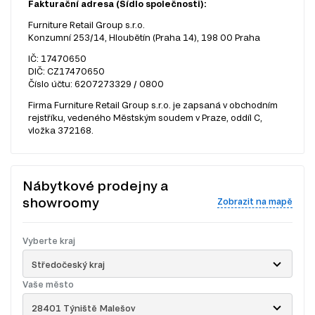
Fakturační adresa (Sídlo společnosti):
Furniture Retail Group s.r.o.
Konzumní 253/14, Hloubětín (Praha 14), 198 00 Praha
IČ: 17470650
DIČ: CZ17470650
Číslo účtu: 6207273329 / 0800
Firma Furniture Retail Group s.r.o. je zapsaná v obchodním
rejstříku, vedeného Městským soudem v Praze, oddíl C,
vložka 372168.
Nábytkové prodejny a
showroomy
Zobrazit na mapě
Vyberte kraj
Středočeský kraj
Vaše město
28401 Týniště Malešov