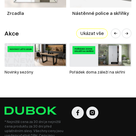
Zrcadla
Nástěnné police a skříňky
Akce
Ukázat vše
Novinky sezóny
Pořádek doma záleží na skříni
* Nejnižší cena za 30 dní je nejnižší
cena produktu za 30 dní před
uplatněním slevy. Všechny ceny jsou
uvedeny včetně DPH. Ceny jsou