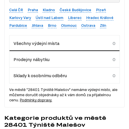
Celá ČR
Praha
Kladno
České Budějovice
Plzeň
Karlovy Vary
Ústí nad Labem
Liberec
Hradec Králové
Pardubice
Jihlava
Brno
Olomouc
Ostrava
Zlín
Všechny výdejní místa
Prodejny nábytku
Sklady k osobnímu odběru
Ve městě "28401 Týniště Malešov" nemáme výdejní místo, ale
můžeme doručit objednávky až k vám domů za přijatelnou
cenu.
Podmínky dopravy.
Kategorie produktů ve městě
28401 Týniště Malešov