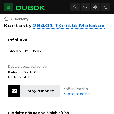
Kontakty
Kontakty
28401 Týniště Malešov
Infolinka
+420510510207
Doba provozu call centra
Po-Pa: 8:00 – 16:00
So, Ne: zavřeno
Zpětná vazba
info@dubok.cz
Zeptejte se nás
Sledujte nás na sociálních sítích