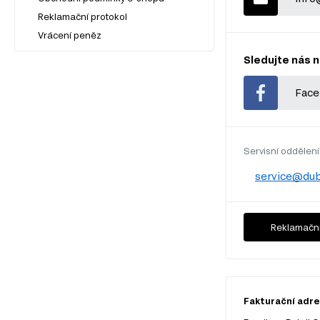
Reklamační protokol
Vrácení peněz
Sledujte nás n
Face
Servisní oddělení
service@dub
Reklamační
Fakturační adres