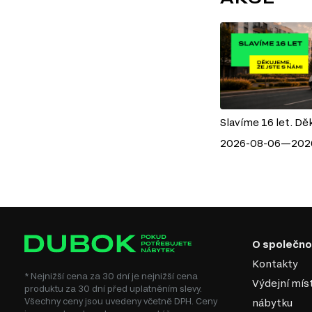
Slavíme 16 let. Dě
2026-08-06—202
O společno
Kontakty
* Nejnižší cena za 30 dní je nejnižší cena
Výdejní mís
produktu za 30 dní před uplatněním slevy.
Všechny ceny jsou uvedeny včetně DPH. Ceny
nábytku