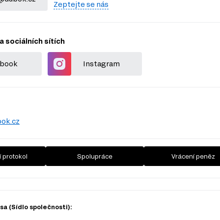
Zeptejte se nás
a sociálních sítích
book
Instagram
ok.cz
 protokol
Spolupráce
Vrácení peněz
a (Sídlo společnosti):