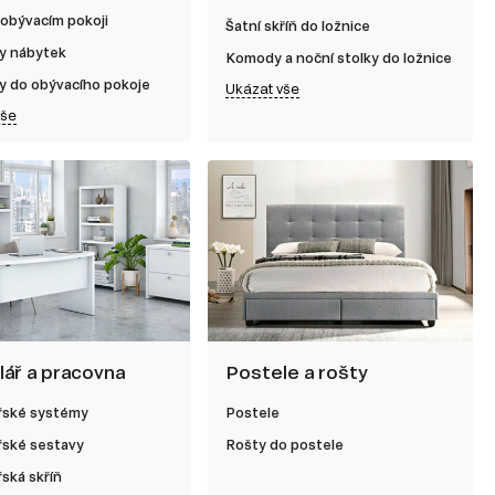
 obývacím pokoji
Šatní skříň do ložnice
y nábytek
Komody a noční stolky do ložnice
y do obývacího pokoje
Ukázat vše
vše
lář a pracovna
Postele a rošty
řské systémy
Postele
řské sestavy
Rošty do postele
ská skříň