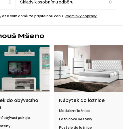
Sklady k osobnímu odběru
 až k vám domů za přijatelnou cenu.
Podmínky dopravy.
amouš Mšeno
ek do obývacího
Nábytek do ložnice
e
Modulární ložnice
í obývací pokoje
Ložnicové sestavy
 stěny
Postele do ložnice