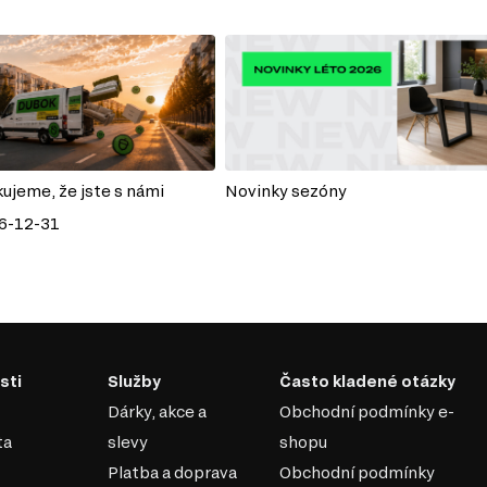
kujeme, že jste s námi
Novinky sezóny
6-12-31
sti
Služby
Často kladené otázky
Dárky, akce a
Obchodní podmínky e-
ta
slevy
shopu
Platba a doprava
Obchodní podmínky