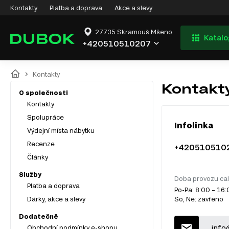
Kontakty
Platba a doprava
Akce a slevy
27735 Skramouš Mšeno
Katalo
+420510510207
Kontakty
Kontakt
O společnosti
Kontakty
Spolupráce
Infolinka
Výdejní místa nábytku
Recenze
+420510510
Články
Služby
Doba provozu cal
Platba a doprava
Po-Pa: 8:00 – 16
Dárky, akce a slevy
So, Ne: zavřeno
Dodatečně
info
Obchodní podmínky e-shopu