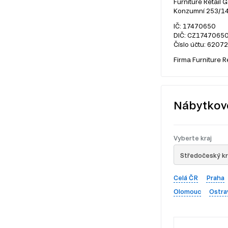
Furniture Retail G
Konzumní 253/14,
IČ: 17470650
DIČ: CZ1747065
Číslo účtu: 6207
Firma Furniture R
Nábytkov
Vyberte kraj
Středočeský kr
Celá ČR
Praha
Olomouc
Ostra