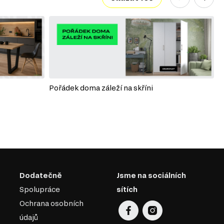
Pořádek doma záleží na skříni
P
Dodatečně
Jsme na sociálních
Spolupráce
sítích
Ochrana osobních
údajů