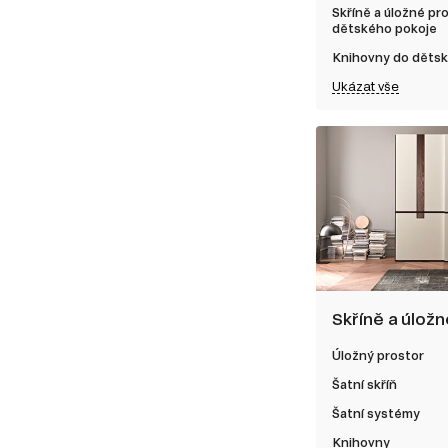
Skříně a úložné pr
dětského pokoje
Knihovny do děts
Ukázat vše
Skříně a úlož
Úložný prostor
Šatní skříň
Šatní systémy
Knihovny