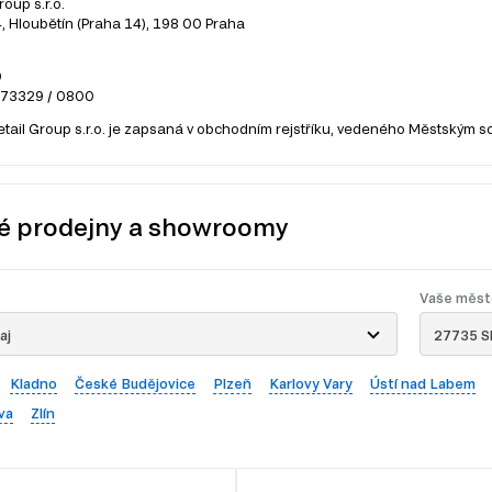
roup s.r.o.
 Hloubětín (Praha 14), 198 00 Praha
0
273329 / 0800
etail Group s.r.o. je zapsaná v obchodním rejstříku, vedeného Městským s
é prodejny a showroomy
Vaše měst
aj
27735 S
Kladno
České Budějovice
Plzeň
Karlovy Vary
Ústí nad Labem
va
Zlín