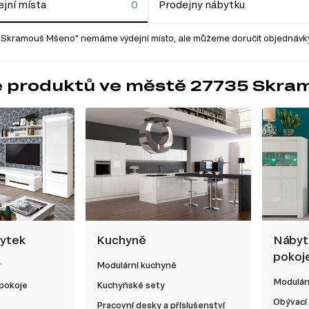
jní místa
Prodejny nábytku
Skramouš Mšeno" nemáme výdejní místo, ale můžeme doručit objednávky
e produktů ve městě 27735 Skr
bytek
Kuchyně
Nábyt
pokoj
y
Modulární kuchyně
Modulárn
 pokoje
Kuchyňské sety
Obývací
Pracovní desky a příslušenství