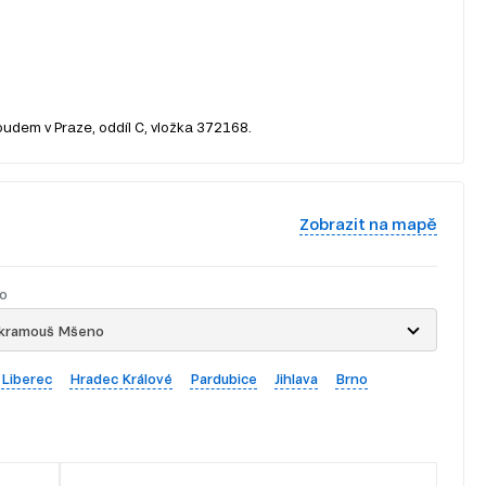
oudem v Praze, oddíl C, vložka 372168.
Zobrazit na mapě
o
kramouš Mšeno
Liberec
Hradec Králové
Pardubice
Jihlava
Brno