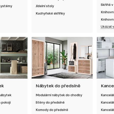
Skříňě v
 systémy
Jídelní stoly
Knihovn
Kuchyňské skříňky
Knihovn
Ukázat 
ek
Nábytek do předsíně
Kance
nábytek
Modulární nábytek do chodby
Kancelá
 pokoji
Stěny do předsíně
Kancelá
Komody do předsíně
Kancelář