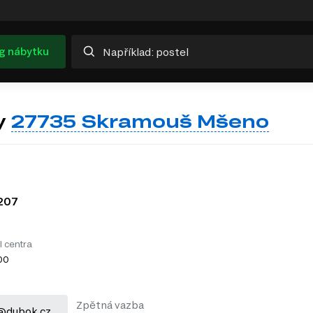
g nábytku
y
27735 Skramouš Mšeno
207
l centra
:00
Zpětná vazba
@dubok.cz