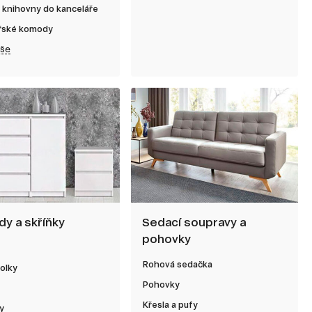
 knihovny do kanceláře
řské komody
vše
y a skříňky
Sedací soupravy a
pohovky
Rohová sedačka
olky
Pohovky
Křesla a pufy
y