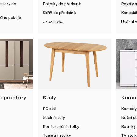
ostory do
Botníky do předsíně
Regály a
Skříň do předsíně
Kancelá
kého pokoje
Ukázat vše
Ukázat 
né prostory
Stoly
Komod
PC stůl
Komody
Jídelní stoly
Noční st
Konferenční stolky
Botníky
Toaletní stolky
TV stolk