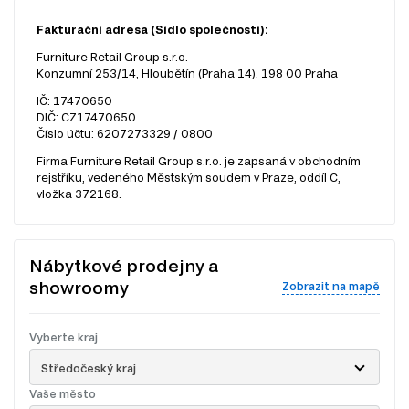
Fakturační adresa (Sídlo společnosti):
Furniture Retail Group s.r.o.
Konzumní 253/14, Hloubětín (Praha 14), 198 00 Praha
IČ: 17470650
DIČ: CZ17470650
Číslo účtu: 6207273329 / 0800
Firma Furniture Retail Group s.r.o. je zapsaná v obchodním
rejstříku, vedeného Městským soudem v Praze, oddíl C,
vložka 372168.
Nábytkové prodejny a
showroomy
Zobrazit na mapě
Vyberte kraj
Středočeský kraj
Vaše město