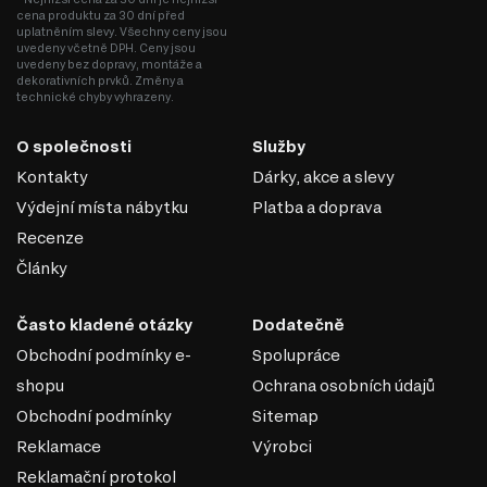
cena produktu za 30 dní před
uplatněním slevy. Všechny ceny jsou
uvedeny včetně DPH. Ceny jsou
uvedeny bez dopravy, montáže a
dekorativních prvků. Změny a
technické chyby vyhrazeny.
O společnosti
Služby
Kontakty
Dárky, akce a slevy
Výdejní místa nábytku
Platba a doprava
Recenze
Články
Často kladené otázky
Dodatečně
Obchodní podmínky e-
Spolupráce
shopu
Ochrana osobních údajů
Obchodní podmínky
Sitemap
Reklamace
Výrobci
Reklamační protokol