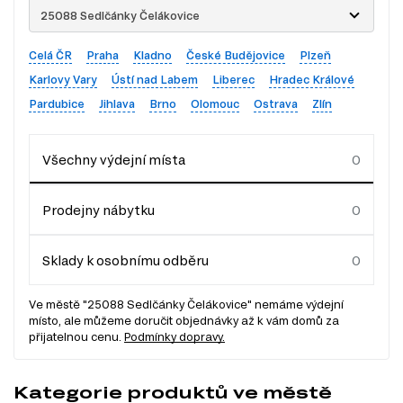
25088 Sedlčánky Čelákovice
Celá ČR
Praha
Kladno
České Budějovice
Plzeň
Karlovy Vary
Ústí nad Labem
Liberec
Hradec Králové
Pardubice
Jihlava
Brno
Olomouc
Ostrava
Zlín
Všechny výdejní místa
Prodejny nábytku
Sklady k osobnímu odběru
Ve městě "25088 Sedlčánky Čelákovice" nemáme výdejní
místo, ale můžeme doručit objednávky až k vám domů za
přijatelnou cenu.
Podmínky dopravy.
Kategorie produktů ve městě