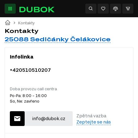
Kontakty
Kontakty
25088 Sedlčánky Čelákovice
Infolinka
+420510510207
Doba provozu call centra
Po-Pa: 8:00 – 16:00
So, Ne: zavřeno
Zpětná vazba
info@dubok.cz
Zeptejte se nás