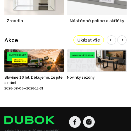
Zrcadla
Nástěnné police a skříňky
Akce
Ukázat vše
Slavíme 16 let. Děkujeme, že jste
Novinky sezóny
s námi
2026-08-06—2026-12-31
* Nejnižší cena za 30 dní je nejnižší