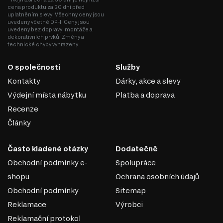
cena produktu za 30 dní před
uplatněním slevy. Všechny ceny jsou
uvedeny včetně DPH. Ceny jsou
uvedeny bez dopravy, montáže a
dekorativních prvků. Změny a
technické chyby vyhrazeny.
O společnosti
Služby
Kontakty
Dárky, akce a slevy
Výdejní místa nábytku
Platba a doprava
Recenze
Články
Často kladené otázky
Dodatečně
Obchodní podmínky e-
Spolupráce
shopu
Ochrana osobních údajů
Obchodní podmínky
Sitemap
Reklamace
Výrobci
Reklamační protokol