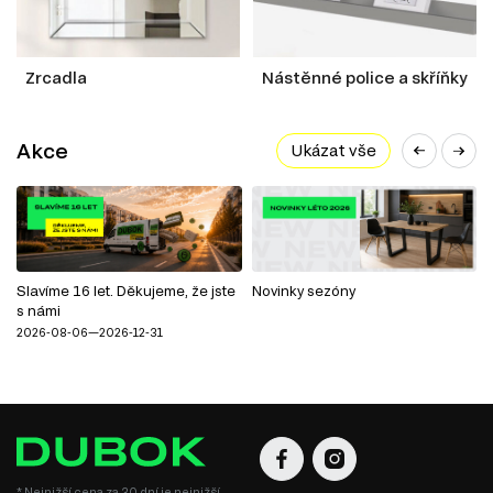
Zrcadla
Nástěnné police a skříňky
Akce
Ukázat vše
Slavíme 16 let. Děkujeme, že jste
Novinky sezóny
s námi
2026-08-06—2026-12-31
* Nejnižší cena za 30 dní je nejnižší