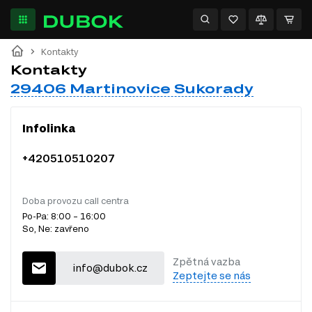
Kontakty
Kontakty
29406 Martinovice Sukorady
Infolinka
+420510510207
Doba provozu call centra
Po-Pa: 8:00 – 16:00
So, Ne: zavřeno
Zpětná vazba
info@dubok.cz
Zeptejte se nás