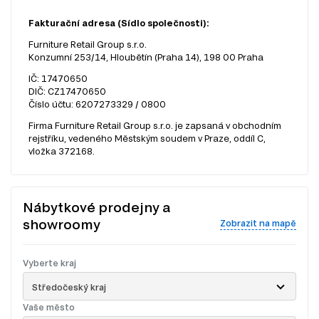
Fakturační adresa (Sídlo společnosti):
Furniture Retail Group s.r.o.
Konzumní 253/14, Hloubětín (Praha 14), 198 00 Praha
IČ: 17470650
DIČ: CZ17470650
Číslo účtu: 6207273329 / 0800
Firma Furniture Retail Group s.r.o. je zapsaná v obchodním
rejstříku, vedeného Městským soudem v Praze, oddíl C,
vložka 372168.
Nábytkové prodejny a
showroomy
Zobrazit na mapě
Vyberte kraj
Středočeský kraj
Vaše město