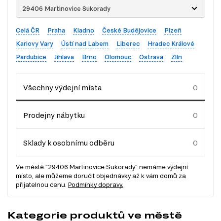
29406 Martinovice Sukorady
Celá ČR
Praha
Kladno
České Budějovice
Plzeň
Karlovy Vary
Ústí nad Labem
Liberec
Hradec Králové
Pardubice
Jihlava
Brno
Olomouc
Ostrava
Zlín
Všechny výdejní místa
Prodejny nábytku
Sklady k osobnímu odběru
Ve městě "29406 Martinovice Sukorady" nemáme výdejní
místo, ale můžeme doručit objednávky až k vám domů za
přijatelnou cenu.
Podmínky dopravy.
Kategorie produktů ve městě