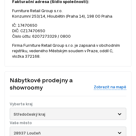
Fakturační adresa (Sídlo společnosti):
Furniture Retail Group s.r.o.
Konzumní 253/14, Hloubětín (Praha 14), 198 00 Praha
IČ: 17470650
DIČ: CZ17470650
Číslo účtu: 6207273329 / 0800
Firma Furniture Retail Group s.r.o. je zapsaná v obchodním
rejstříku, vedeného Městským soudem v Praze, oddíl C,
vložka 372168.
Nábytkové prodejny a
showroomy
Zobrazit na mapě
Vyberte kraj
Středočeský kraj
Vaše město
28937 Loučeň