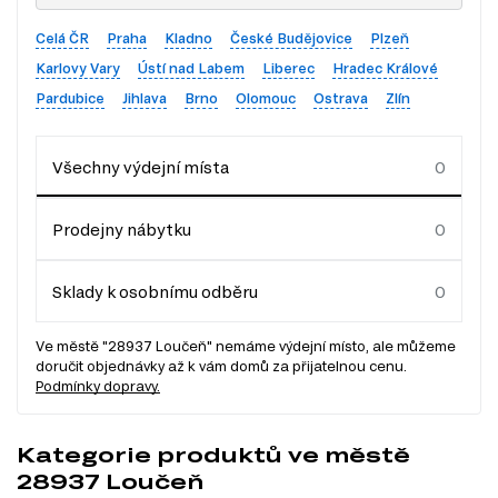
Celá ČR
Praha
Kladno
České Budějovice
Plzeň
Karlovy Vary
Ústí nad Labem
Liberec
Hradec Králové
Pardubice
Jihlava
Brno
Olomouc
Ostrava
Zlín
Všechny výdejní místa
Prodejny nábytku
Sklady k osobnímu odběru
Ve městě "28937 Loučeň" nemáme výdejní místo, ale můžeme
doručit objednávky až k vám domů za přijatelnou cenu.
Podmínky dopravy.
Kategorie produktů ve městě
28937 Loučeň