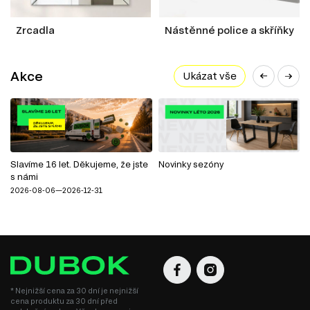
Zrcadla
Nástěnné police a skříňky
Akce
Ukázat vše
Slavíme 16 let. Děkujeme, že jste
Novinky sezóny
s námi
2026-08-06—2026-12-31
* Nejnižší cena za 30 dní je nejnižší
cena produktu za 30 dní před