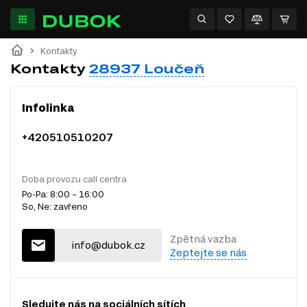
Kontakty
Kontakty
28937 Loučeň
Infolinka
+420510510207
Doba provozu call centra
Po-Pa: 8:00 – 16:00
So, Ne: zavřeno
Zpětná vazba
info@dubok.cz
Zeptejte se nás
Sledujte nás na sociálních sítích