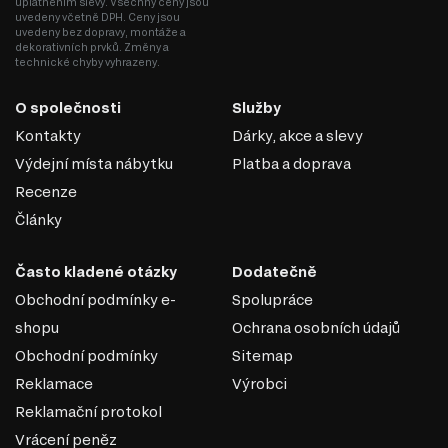
uplatněním slevy. Všechny ceny jsou
uvedeny včetně DPH. Ceny jsou
uvedeny bez dopravy, montáže a
dekorativních prvků. Změny a
technické chyby vyhrazeny.
O společnosti
Služby
Kontakty
Dárky, akce a slevy
Výdejní místa nábytku
Platba a doprava
Recenze
Články
Často kladené otázky
Dodatečně
Obchodní podmínky e-
Spolupráce
shopu
Ochrana osobních údajů
Obchodní podmínky
Sitemap
Reklamace
Výrobci
Reklamační protokol
Vrácení peněz